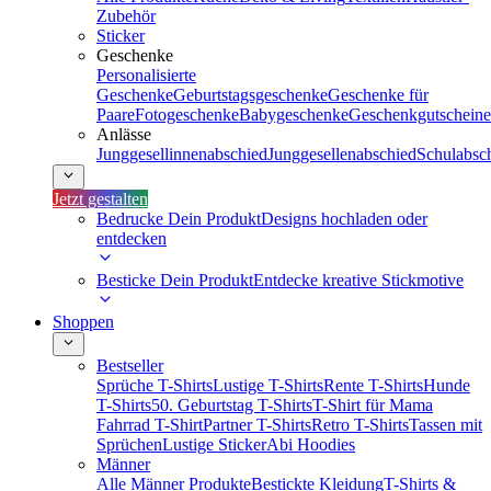
Zubehör
Sticker
Geschenke
Personalisierte
Geschenke
Geburtstagsgeschenke
Geschenke für
Paare
Fotogeschenke
Babygeschenke
Geschenkgutscheine
Anlässe
Junggesellinnenabschied
Junggesellenabschied
Schulabsc
Jetzt gestalten
Bedrucke Dein Produkt
Designs hochladen oder
entdecken
Besticke Dein Produkt
Entdecke kreative Stickmotive
Shoppen
Bestseller
Sprüche T-Shirts
Lustige T-Shirts
Rente T-Shirts
Hunde
T-Shirts
50. Geburtstag T-Shirts
T-Shirt für Mama
Fahrrad T-Shirt
Partner T-Shirts
Retro T-Shirts
Tassen mit
Sprüchen
Lustige Sticker
Abi Hoodies
Männer
Alle Männer Produkte
Bestickte Kleidung
T-Shirts &