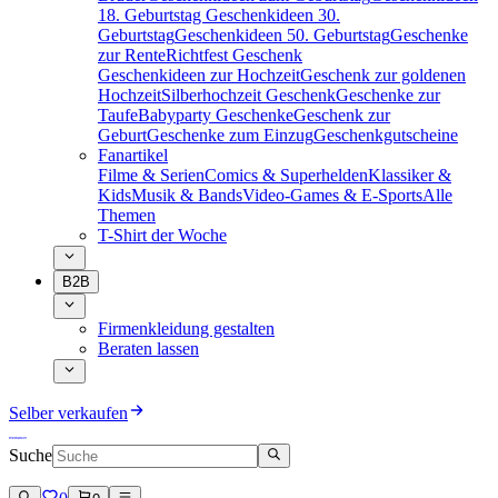
18. Geburtstag
Geschenkideen 30.
Geburtstag
Geschenkideen 50. Geburtstag
Geschenke
zur Rente
Richtfest Geschenk
Geschenkideen zur Hochzeit
Geschenk zur goldenen
Hochzeit
Silberhochzeit Geschenk
Geschenke zur
Taufe
Babyparty Geschenke
Geschenk zur
Geburt
Geschenke zum Einzug
Geschenkgutscheine
Fanartikel
Filme & Serien
Comics & Superhelden
Klassiker &
Kids
Musik & Bands
Video-Games & E-Sports
Alle
Themen
T-Shirt der Woche
B2B
Firmenkleidung gestalten
Beraten lassen
Selber verkaufen
Suche