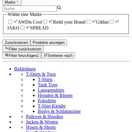
Marke
Wähle eine Marke
AWDis Cool
Build your Brand
Gildan
JAKO
SPREAD
Zurücksetzen
Produkte anzeigen
Filter zurücksetzen
Filter hinzufügen
1
Sortieren nach
Bekleidung
T-Shirts & Tops
T-Shirts
Tank Tops
Langarmshirts
Hemden & Blusen
Poloshirts
T-Shirt Kleider
Bodys & Schlafanzüge
Pullover & Hoodies
Jacken & Westen
Hosen & Shorts