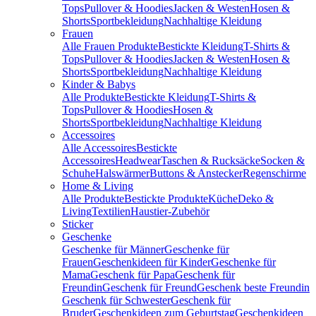
Tops
Pullover & Hoodies
Jacken & Westen
Hosen &
Shorts
Sportbekleidung
Nachhaltige Kleidung
Frauen
Alle Frauen Produkte
Bestickte Kleidung
T-Shirts &
Tops
Pullover & Hoodies
Jacken & Westen
Hosen &
Shorts
Sportbekleidung
Nachhaltige Kleidung
Kinder & Babys
Alle Produkte
Bestickte Kleidung
T-Shirts &
Tops
Pullover & Hoodies
Hosen &
Shorts
Sportbekleidung
Nachhaltige Kleidung
Accessoires
Alle Accessoires
Bestickte
Accessoires
Headwear
Taschen & Rucksäcke
Socken &
Schuhe
Halswärmer
Buttons & Anstecker
Regenschirme
Home & Living
Alle Produkte
Bestickte Produkte
Küche
Deko &
Living
Textilien
Haustier-Zubehör
Sticker
Geschenke
Geschenke für Männer
Geschenke für
Frauen
Geschenkideen für Kinder
Geschenke für
Mama
Geschenk für Papa
Geschenk für
Freundin
Geschenk für Freund
Geschenk beste Freundin
Geschenk für Schwester
Geschenk für
Bruder
Geschenkideen zum Geburtstag
Geschenkideen