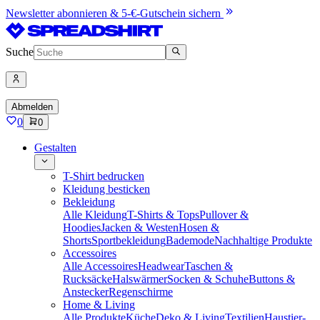
Newsletter abonnieren & 5-€-Gutschein sichern
Suche
Abmelden
0
0
Gestalten
T-Shirt bedrucken
Kleidung besticken
Bekleidung
Alle Kleidung
T-Shirts & Tops
Pullover &
Hoodies
Jacken & Westen
Hosen &
Shorts
Sportbekleidung
Bademode
Nachhaltige Produkte
Accessoires
Alle Accessoires
Headwear
Taschen &
Rucksäcke
Halswärmer
Socken & Schuhe
Buttons &
Anstecker
Regenschirme
Home & Living
Alle Produkte
Küche
Deko & Living
Textilien
Haustier-