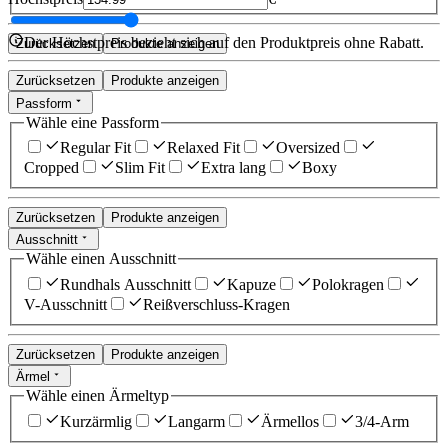
Der Höchstpreis bezieht sich auf den Produktpreis ohne Rabatt.
Zurücksetzen
Produkte anzeigen
Zurücksetzen
Produkte anzeigen
Passform
Wähle eine Passform
Regular Fit
Relaxed Fit
Oversized
Cropped
Slim Fit
Extra lang
Boxy
Zurücksetzen
Produkte anzeigen
Ausschnitt
Wähle einen Ausschnitt
Rundhals Ausschnitt
Kapuze
Polokragen
V-Ausschnitt
Reißverschluss-Kragen
Zurücksetzen
Produkte anzeigen
Ärmel
Wähle einen Ärmeltyp
Kurzärmlig
Langarm
Ärmellos
3/4-Arm