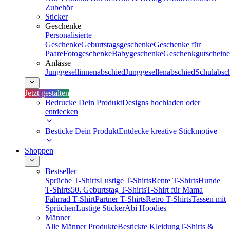
Zubehör
Sticker
Geschenke
Personalisierte
Geschenke
Geburtstagsgeschenke
Geschenke für
Paare
Fotogeschenke
Babygeschenke
Geschenkgutscheine
Anlässe
Junggesellinnenabschied
Junggesellenabschied
Schulabsc
Jetzt gestalten
Bedrucke Dein Produkt
Designs hochladen oder
entdecken
Besticke Dein Produkt
Entdecke kreative Stickmotive
Shoppen
Bestseller
Sprüche T-Shirts
Lustige T-Shirts
Rente T-Shirts
Hunde
T-Shirts
50. Geburtstag T-Shirts
T-Shirt für Mama
Fahrrad T-Shirt
Partner T-Shirts
Retro T-Shirts
Tassen mit
Sprüchen
Lustige Sticker
Abi Hoodies
Männer
Alle Männer Produkte
Bestickte Kleidung
T-Shirts &