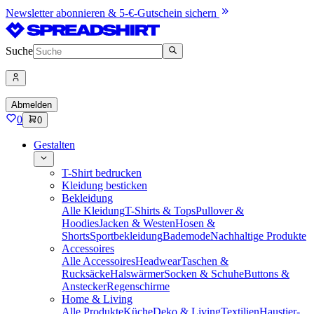
Newsletter abonnieren & 5-€-Gutschein sichern
Suche
Abmelden
0
0
Gestalten
T-Shirt bedrucken
Kleidung besticken
Bekleidung
Alle Kleidung
T-Shirts & Tops
Pullover &
Hoodies
Jacken & Westen
Hosen &
Shorts
Sportbekleidung
Bademode
Nachhaltige Produkte
Accessoires
Alle Accessoires
Headwear
Taschen &
Rucksäcke
Halswärmer
Socken & Schuhe
Buttons &
Anstecker
Regenschirme
Home & Living
Alle Produkte
Küche
Deko & Living
Textilien
Haustier-