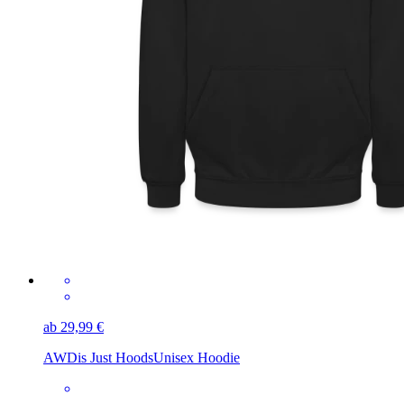
ab 29,99 €
AWDis Just Hoods
Unisex Hoodie