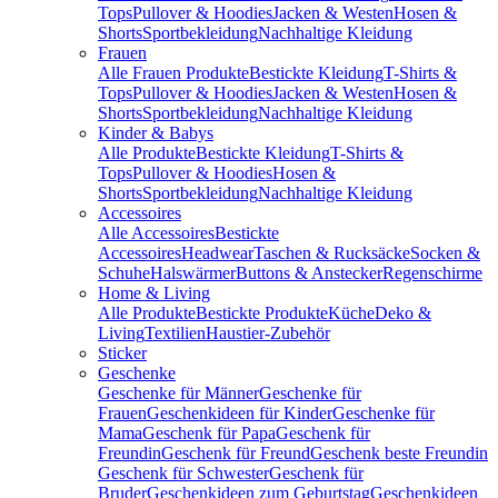
Tops
Pullover & Hoodies
Jacken & Westen
Hosen &
Shorts
Sportbekleidung
Nachhaltige Kleidung
Frauen
Alle Frauen Produkte
Bestickte Kleidung
T-Shirts &
Tops
Pullover & Hoodies
Jacken & Westen
Hosen &
Shorts
Sportbekleidung
Nachhaltige Kleidung
Kinder & Babys
Alle Produkte
Bestickte Kleidung
T-Shirts &
Tops
Pullover & Hoodies
Hosen &
Shorts
Sportbekleidung
Nachhaltige Kleidung
Accessoires
Alle Accessoires
Bestickte
Accessoires
Headwear
Taschen & Rucksäcke
Socken &
Schuhe
Halswärmer
Buttons & Anstecker
Regenschirme
Home & Living
Alle Produkte
Bestickte Produkte
Küche
Deko &
Living
Textilien
Haustier-Zubehör
Sticker
Geschenke
Geschenke für Männer
Geschenke für
Frauen
Geschenkideen für Kinder
Geschenke für
Mama
Geschenk für Papa
Geschenk für
Freundin
Geschenk für Freund
Geschenk beste Freundin
Geschenk für Schwester
Geschenk für
Bruder
Geschenkideen zum Geburtstag
Geschenkideen