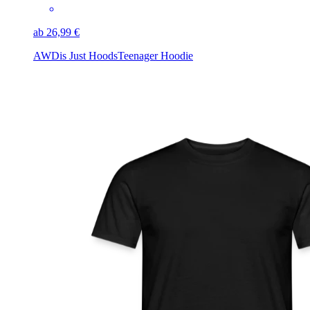
ab 26,99 €
AWDis Just Hoods
Teenager Hoodie