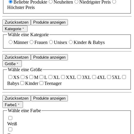
Beliebte Produkte
Neuheiten
Niedrigster Preis
Höchster Preis
Zurücksetzen
Produkte anzeigen
Kategorie
Wähle eine Kategorie
Männer
Frauen
Unisex
Kinder & Babys
Zurücksetzen
Produkte anzeigen
Größe
Wähle eine Größe
XS
S
M
L
XL
XXL
3XL
4XL
5XL
Babys
Kinder
Teenager
Zurücksetzen
Produkte anzeigen
Farbe
1
Wähle eine Farbe
Weiß