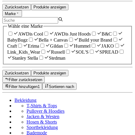
Zurücksetzen
Produkte anzeigen
Marke
Wähle eine Marke
AWDis Cool
AWDis Just Hoods
B&C
BabyBugz
Bella + Canvas
Build your Brand
Craft
Erima
Gildan
Hummel
JAKO
Link_Kids_Wear
Russell
SOL'S
SPREAD
Stanley Stella
Stedman
Zurücksetzen
Produkte anzeigen
Filter zurücksetzen
Filter hinzufügen
1
Sortieren nach
Bekleidung
T-Shirts & Tops
Pullover & Hoodies
Jacken & Westen
Hosen & Shorts
Sportbekleidung
Bademode