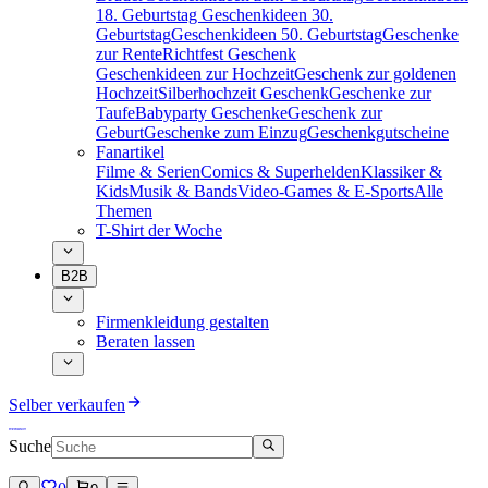
18. Geburtstag
Geschenkideen 30.
Geburtstag
Geschenkideen 50. Geburtstag
Geschenke
zur Rente
Richtfest Geschenk
Geschenkideen zur Hochzeit
Geschenk zur goldenen
Hochzeit
Silberhochzeit Geschenk
Geschenke zur
Taufe
Babyparty Geschenke
Geschenk zur
Geburt
Geschenke zum Einzug
Geschenkgutscheine
Fanartikel
Filme & Serien
Comics & Superhelden
Klassiker &
Kids
Musik & Bands
Video-Games & E-Sports
Alle
Themen
T-Shirt der Woche
B2B
Firmenkleidung gestalten
Beraten lassen
Selber verkaufen
Suche