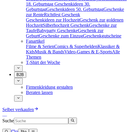
18. Geburtstag
Geschenkideen 30.
Geburtstag
Geschenkideen 50. Geburtstag
Geschenke
zur Rente
Richtfest Geschenk
Geschenkideen zur Hochzeit
Geschenk zur goldenen
Hochzeit
Silberhochzeit Geschenk
Geschenke zur
Taufe
Babyparty Geschenke
Geschenk zur
Geburt
Geschenke zum Einzug
Geschenkgutscheine
Fanartikel
Filme & Serien
Comics & Superhelden
Klassiker &
Kids
Musik & Bands
Video-Games & E-Sports
Alle
Themen
T-Shirt der Woche
B2B
Firmenkleidung gestalten
Beraten lassen
Selber verkaufen
Suche