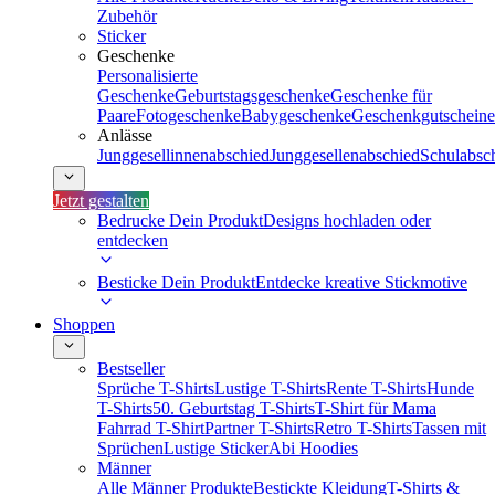
Zubehör
Sticker
Geschenke
Personalisierte
Geschenke
Geburtstagsgeschenke
Geschenke für
Paare
Fotogeschenke
Babygeschenke
Geschenkgutscheine
Anlässe
Junggesellinnenabschied
Junggesellenabschied
Schulabsc
Jetzt gestalten
Bedrucke Dein Produkt
Designs hochladen oder
entdecken
Besticke Dein Produkt
Entdecke kreative Stickmotive
Shoppen
Bestseller
Sprüche T-Shirts
Lustige T-Shirts
Rente T-Shirts
Hunde
T-Shirts
50. Geburtstag T-Shirts
T-Shirt für Mama
Fahrrad T-Shirt
Partner T-Shirts
Retro T-Shirts
Tassen mit
Sprüchen
Lustige Sticker
Abi Hoodies
Männer
Alle Männer Produkte
Bestickte Kleidung
T-Shirts &