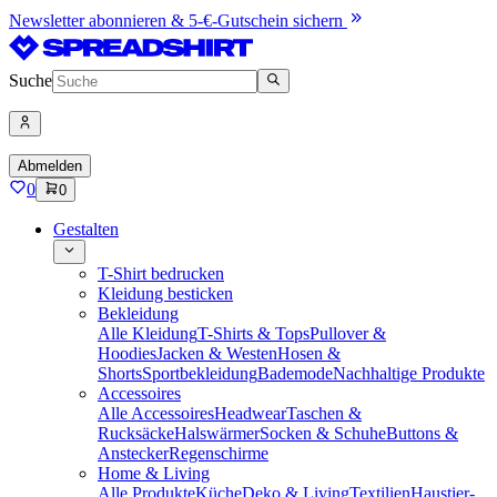
Newsletter abonnieren & 5-€-Gutschein sichern
Suche
Abmelden
0
0
Gestalten
T-Shirt bedrucken
Kleidung besticken
Bekleidung
Alle Kleidung
T-Shirts & Tops
Pullover &
Hoodies
Jacken & Westen
Hosen &
Shorts
Sportbekleidung
Bademode
Nachhaltige Produkte
Accessoires
Alle Accessoires
Headwear
Taschen &
Rucksäcke
Halswärmer
Socken & Schuhe
Buttons &
Anstecker
Regenschirme
Home & Living
Alle Produkte
Küche
Deko & Living
Textilien
Haustier-