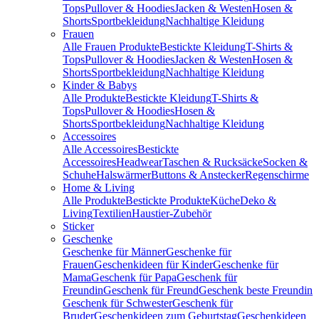
Tops
Pullover & Hoodies
Jacken & Westen
Hosen &
Shorts
Sportbekleidung
Nachhaltige Kleidung
Frauen
Alle Frauen Produkte
Bestickte Kleidung
T-Shirts &
Tops
Pullover & Hoodies
Jacken & Westen
Hosen &
Shorts
Sportbekleidung
Nachhaltige Kleidung
Kinder & Babys
Alle Produkte
Bestickte Kleidung
T-Shirts &
Tops
Pullover & Hoodies
Hosen &
Shorts
Sportbekleidung
Nachhaltige Kleidung
Accessoires
Alle Accessoires
Bestickte
Accessoires
Headwear
Taschen & Rucksäcke
Socken &
Schuhe
Halswärmer
Buttons & Anstecker
Regenschirme
Home & Living
Alle Produkte
Bestickte Produkte
Küche
Deko &
Living
Textilien
Haustier-Zubehör
Sticker
Geschenke
Geschenke für Männer
Geschenke für
Frauen
Geschenkideen für Kinder
Geschenke für
Mama
Geschenk für Papa
Geschenk für
Freundin
Geschenk für Freund
Geschenk beste Freundin
Geschenk für Schwester
Geschenk für
Bruder
Geschenkideen zum Geburtstag
Geschenkideen