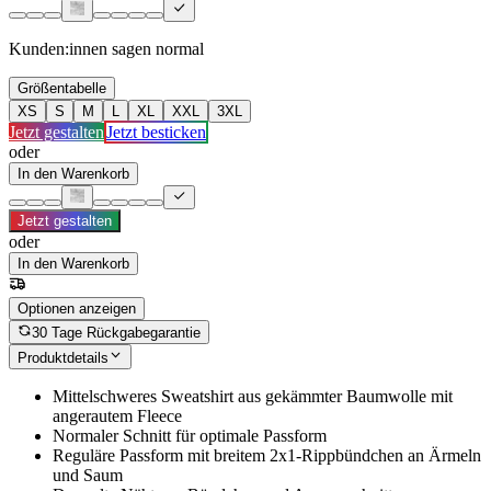
Kunden:innen sagen
normal
Größentabelle
XS
S
M
L
XL
XXL
3XL
Jetzt gestalten
Jetzt besticken
oder
In den Warenkorb
Jetzt gestalten
oder
In den Warenkorb
Optionen anzeigen
30 Tage Rückgabegarantie
Produktdetails
Mittelschweres Sweatshirt aus gekämmter Baumwolle mit
angerautem Fleece
Normaler Schnitt für optimale Passform
Reguläre Passform mit breitem 2x1-Rippbündchen an Ärmeln
und Saum