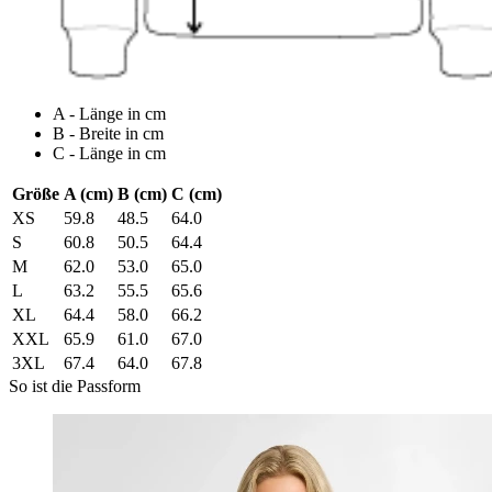
A - Länge in cm
B - Breite in cm
C - Länge in cm
Größe
A (cm)
B (cm)
C (cm)
XS
59.8
48.5
64.0
S
60.8
50.5
64.4
M
62.0
53.0
65.0
L
63.2
55.5
65.6
XL
64.4
58.0
66.2
XXL
65.9
61.0
67.0
3XL
67.4
64.0
67.8
So ist die Passform