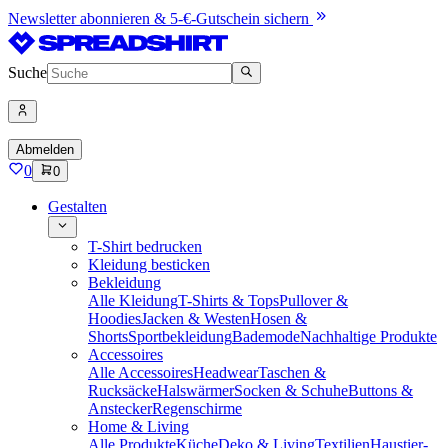
Newsletter abonnieren & 5-€-Gutschein sichern
Suche
Abmelden
0
0
Gestalten
T-Shirt bedrucken
Kleidung besticken
Bekleidung
Alle Kleidung
T-Shirts & Tops
Pullover &
Hoodies
Jacken & Westen
Hosen &
Shorts
Sportbekleidung
Bademode
Nachhaltige Produkte
Accessoires
Alle Accessoires
Headwear
Taschen &
Rucksäcke
Halswärmer
Socken & Schuhe
Buttons &
Anstecker
Regenschirme
Home & Living
Alle Produkte
Küche
Deko & Living
Textilien
Haustier-