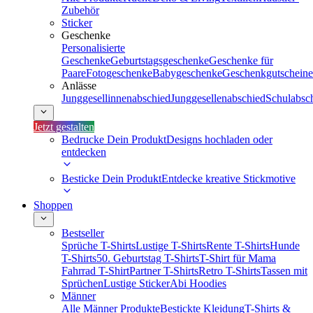
Zubehör
Sticker
Geschenke
Personalisierte
Geschenke
Geburtstagsgeschenke
Geschenke für
Paare
Fotogeschenke
Babygeschenke
Geschenkgutscheine
Anlässe
Junggesellinnenabschied
Junggesellenabschied
Schulabsc
Jetzt gestalten
Bedrucke Dein Produkt
Designs hochladen oder
entdecken
Besticke Dein Produkt
Entdecke kreative Stickmotive
Shoppen
Bestseller
Sprüche T-Shirts
Lustige T-Shirts
Rente T-Shirts
Hunde
T-Shirts
50. Geburtstag T-Shirts
T-Shirt für Mama
Fahrrad T-Shirt
Partner T-Shirts
Retro T-Shirts
Tassen mit
Sprüchen
Lustige Sticker
Abi Hoodies
Männer
Alle Männer Produkte
Bestickte Kleidung
T-Shirts &