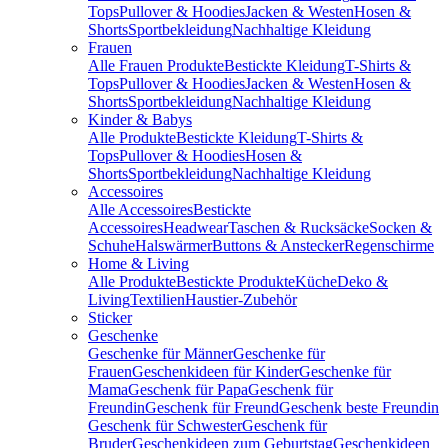
Tops
Pullover & Hoodies
Jacken & Westen
Hosen &
Shorts
Sportbekleidung
Nachhaltige Kleidung
Frauen
Alle Frauen Produkte
Bestickte Kleidung
T-Shirts &
Tops
Pullover & Hoodies
Jacken & Westen
Hosen &
Shorts
Sportbekleidung
Nachhaltige Kleidung
Kinder & Babys
Alle Produkte
Bestickte Kleidung
T-Shirts &
Tops
Pullover & Hoodies
Hosen &
Shorts
Sportbekleidung
Nachhaltige Kleidung
Accessoires
Alle Accessoires
Bestickte
Accessoires
Headwear
Taschen & Rucksäcke
Socken &
Schuhe
Halswärmer
Buttons & Anstecker
Regenschirme
Home & Living
Alle Produkte
Bestickte Produkte
Küche
Deko &
Living
Textilien
Haustier-Zubehör
Sticker
Geschenke
Geschenke für Männer
Geschenke für
Frauen
Geschenkideen für Kinder
Geschenke für
Mama
Geschenk für Papa
Geschenk für
Freundin
Geschenk für Freund
Geschenk beste Freundin
Geschenk für Schwester
Geschenk für
Bruder
Geschenkideen zum Geburtstag
Geschenkideen