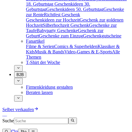
18. Geburtstag
Geschenkideen 30.
Geburtstag
Geschenkideen 50. Geburtstag
Geschenke
zur Rente
Richtfest Geschenk
Geschenkideen zur Hochzeit
Geschenk zur goldenen
Hochzeit
Silberhochzeit Geschenk
Geschenke zur
Taufe
Babyparty Geschenke
Geschenk zur
Geburt
Geschenke zum Einzug
Geschenkgutscheine
Fanartikel
Filme & Serien
Comics & Superhelden
Klassiker &
Kids
Musik & Bands
Video-Games & E-Sports
Alle
Themen
T-Shirt der Woche
B2B
Firmenkleidung gestalten
Beraten lassen
Selber verkaufen
Suche