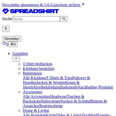
Newsletter abonnieren & 5-€-Gutschein sichern
Suche
Abmelden
0
0
Gestalten
T-Shirt bedrucken
Kleidung besticken
Bekleidung
Alle Kleidung
T-Shirts & Tops
Pullover &
Hoodies
Jacken & Westen
Hosen &
Shorts
Sportbekleidung
Bademode
Nachhaltige Produkte
Accessoires
Alle Accessoires
Headwear
Taschen &
Rucksäcke
Halswärmer
Socken & Schuhe
Buttons &
Anstecker
Regenschirme
Home & Living
Alle Produkte
Küche
Deko & Living
Textilien
Haustier-