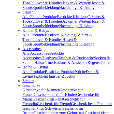
Tops
Pullover & Hoodies
Jacken & Westen
Hosen &
Shorts
Sportbekleidung
Nachhaltige Kleidung
Frauen
Alle Frauen Produkte
Bestickte Kleidung
T-Shirts &
Tops
Pullover & Hoodies
Jacken & Westen
Hosen &
Shorts
Sportbekleidung
Nachhaltige Kleidung
Kinder & Babys
Alle Produkte
Bestickte Kleidung
T-Shirts &
Tops
Pullover & Hoodies
Hosen &
Shorts
Sportbekleidung
Nachhaltige Kleidung
Accessoires
Alle Accessoires
Bestickte
Accessoires
Headwear
Taschen & Rucksäcke
Socken &
Schuhe
Halswärmer
Buttons & Anstecker
Regenschirme
Home & Living
Alle Produkte
Bestickte Produkte
Küche
Deko &
Living
Textilien
Haustier-Zubehör
Sticker
Geschenke
Geschenke für Männer
Geschenke für
Frauen
Geschenkideen für Kinder
Geschenke für
Mama
Geschenk für Papa
Geschenk für
Freundin
Geschenk für Freund
Geschenk beste Freundin
Geschenk für Schwester
Geschenk für
Bruder
Geschenkideen zum Geburtstag
Geschenkideen