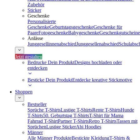
Zubehör
Sticker
Geschenke
Personalisierte
Geschenke
Geburtstagsgeschenke
Geschenke für
Paare
Fotogeschenke
Babygeschenke
Geschenkgutscheine
Anlässe
Junggesellinnenabschied
Junggesellenabschied
Schulabsc
Jetzt gestalten
Bedrucke Dein Produkt
Designs hochladen oder
entdecken
Besticke Dein Produkt
Entdecke kreative Stickmotive
Shoppen
Bestseller
Sprüche T-Shirts
Lustige T-Shirts
Rente T-Shirts
Hunde
T-Shirts
50. Geburtstag T-Shirts
T-Shirt für Mama
Fahrrad T-Shirt
Partner T-Shirts
Retro T-Shirts
Tassen mit
Sprüchen
Lustige Sticker
Abi Hoodies
Männer
Alle Männer Produkte
Bestickte Kleidung
T-Shirts &