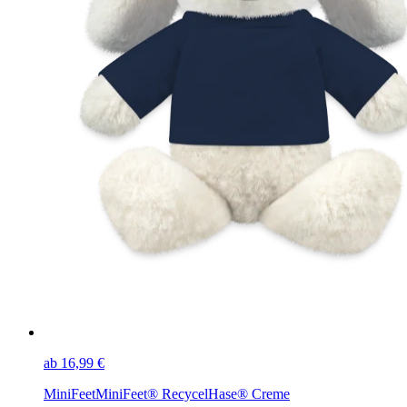
ab 16,99 €
MiniFeet
MiniFeet® RecycelHase® Creme