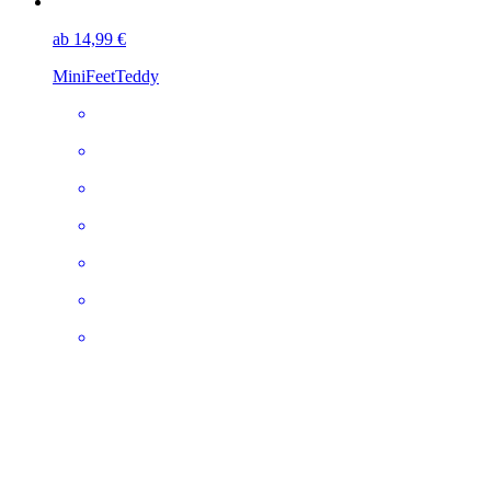
ab 14,99 €
MiniFeet
Teddy