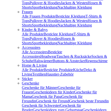
Tops
Pullover & Hoodies
Jacken & Westen
Hosen &
Shorts
Sportbekleidung
Nachhaltige Kleidung
Frauen
Alle Frauen Produkte
Bestickte Kleidung
T-Shirts &
Tops
Pullover & Hoodies
Jacken & Westen
Hosen &
Shorts
Sportbekleidung
Nachhaltige Kleidung
Kinder & Babys
Alle Produkte
Bestickte Kleidung
T-Shirts &
Tops
Pullover & Hoodies
Hosen &
Shorts
Sportbekleidung
Nachhaltige Kleidung
Accessoires
Alle Accessoires
Bestickte
Accessoires
Headwear
Taschen & Rucksäcke
Socken &
Schuhe
Halswärmer
Buttons & Anstecker
Regenschirme
Home & Living
Alle Produkte
Bestickte Produkte
Küche
Deko &
Living
Textilien
Haustier-Zubehör
Sticker
Geschenke
Geschenke für Männer
Geschenke für
Frauen
Geschenkideen für Kinder
Geschenke für
Mama
Geschenk für Papa
Geschenk für
Freundin
Geschenk für Freund
Geschenk beste Freundin
Geschenk für Schwester
Geschenk für
Bruder
Geschenkideen zum Geburtstag
Geschenkideen