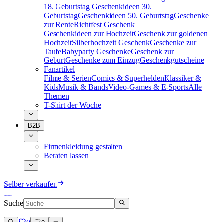
18. Geburtstag
Geschenkideen 30.
Geburtstag
Geschenkideen 50. Geburtstag
Geschenke
zur Rente
Richtfest Geschenk
Geschenkideen zur Hochzeit
Geschenk zur goldenen
Hochzeit
Silberhochzeit Geschenk
Geschenke zur
Taufe
Babyparty Geschenke
Geschenk zur
Geburt
Geschenke zum Einzug
Geschenkgutscheine
Fanartikel
Filme & Serien
Comics & Superhelden
Klassiker &
Kids
Musik & Bands
Video-Games & E-Sports
Alle
Themen
T-Shirt der Woche
B2B
Firmenkleidung gestalten
Beraten lassen
Selber verkaufen
Suche