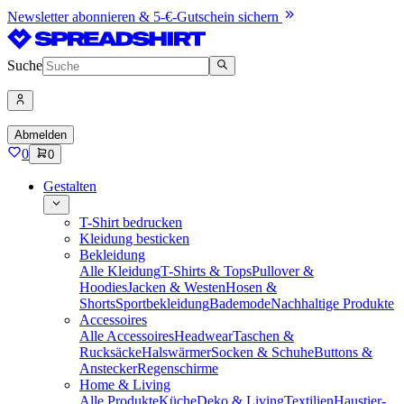
Newsletter abonnieren & 5-€-Gutschein sichern
Suche
Abmelden
0
0
Gestalten
T-Shirt bedrucken
Kleidung besticken
Bekleidung
Alle Kleidung
T-Shirts & Tops
Pullover &
Hoodies
Jacken & Westen
Hosen &
Shorts
Sportbekleidung
Bademode
Nachhaltige Produkte
Accessoires
Alle Accessoires
Headwear
Taschen &
Rucksäcke
Halswärmer
Socken & Schuhe
Buttons &
Anstecker
Regenschirme
Home & Living
Alle Produkte
Küche
Deko & Living
Textilien
Haustier-