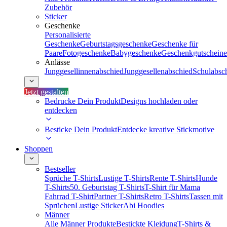
Zubehör
Sticker
Geschenke
Personalisierte
Geschenke
Geburtstagsgeschenke
Geschenke für
Paare
Fotogeschenke
Babygeschenke
Geschenkgutscheine
Anlässe
Junggesellinnenabschied
Junggesellenabschied
Schulabsc
Jetzt gestalten
Bedrucke Dein Produkt
Designs hochladen oder
entdecken
Besticke Dein Produkt
Entdecke kreative Stickmotive
Shoppen
Bestseller
Sprüche T-Shirts
Lustige T-Shirts
Rente T-Shirts
Hunde
T-Shirts
50. Geburtstag T-Shirts
T-Shirt für Mama
Fahrrad T-Shirt
Partner T-Shirts
Retro T-Shirts
Tassen mit
Sprüchen
Lustige Sticker
Abi Hoodies
Männer
Alle Männer Produkte
Bestickte Kleidung
T-Shirts &