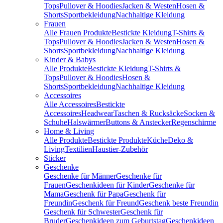
Tops
Pullover & Hoodies
Jacken & Westen
Hosen &
Shorts
Sportbekleidung
Nachhaltige Kleidung
Frauen
Alle Frauen Produkte
Bestickte Kleidung
T-Shirts &
Tops
Pullover & Hoodies
Jacken & Westen
Hosen &
Shorts
Sportbekleidung
Nachhaltige Kleidung
Kinder & Babys
Alle Produkte
Bestickte Kleidung
T-Shirts &
Tops
Pullover & Hoodies
Hosen &
Shorts
Sportbekleidung
Nachhaltige Kleidung
Accessoires
Alle Accessoires
Bestickte
Accessoires
Headwear
Taschen & Rucksäcke
Socken &
Schuhe
Halswärmer
Buttons & Anstecker
Regenschirme
Home & Living
Alle Produkte
Bestickte Produkte
Küche
Deko &
Living
Textilien
Haustier-Zubehör
Sticker
Geschenke
Geschenke für Männer
Geschenke für
Frauen
Geschenkideen für Kinder
Geschenke für
Mama
Geschenk für Papa
Geschenk für
Freundin
Geschenk für Freund
Geschenk beste Freundin
Geschenk für Schwester
Geschenk für
Bruder
Geschenkideen zum Geburtstag
Geschenkideen