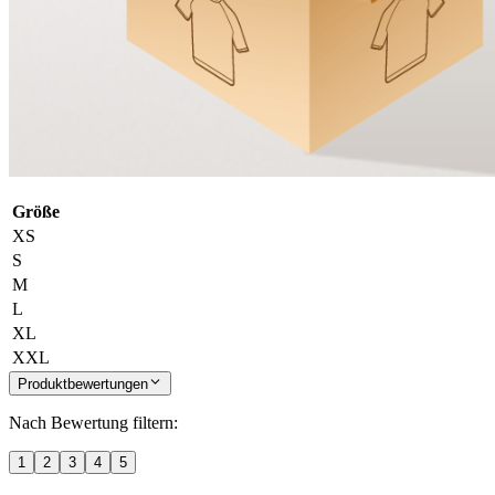
Größe
XS
S
M
L
XL
XXL
Produktbewertungen
Nach Bewertung filtern:
1
2
3
4
5