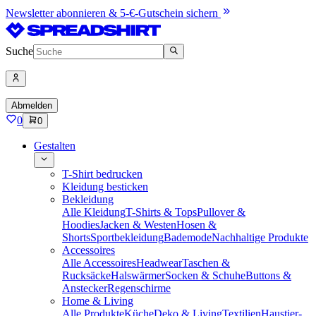
Newsletter abonnieren & 5-€-Gutschein sichern
Suche
Abmelden
0
0
Gestalten
T-Shirt bedrucken
Kleidung besticken
Bekleidung
Alle Kleidung
T-Shirts & Tops
Pullover &
Hoodies
Jacken & Westen
Hosen &
Shorts
Sportbekleidung
Bademode
Nachhaltige Produkte
Accessoires
Alle Accessoires
Headwear
Taschen &
Rucksäcke
Halswärmer
Socken & Schuhe
Buttons &
Anstecker
Regenschirme
Home & Living
Alle Produkte
Küche
Deko & Living
Textilien
Haustier-