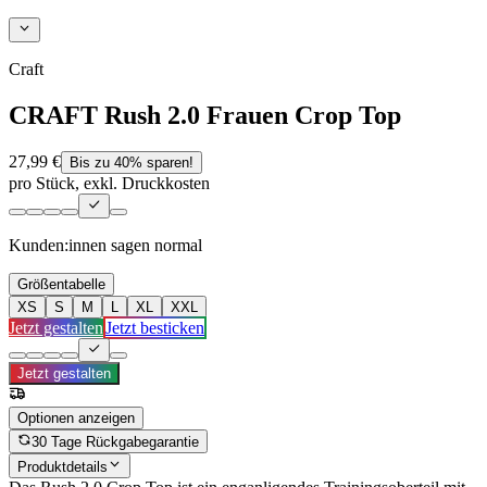
Craft
CRAFT Rush 2.0 Frauen Crop Top
27,99 €
Bis zu 40% sparen!
pro Stück, exkl. Druckkosten
Kunden:innen sagen
normal
Größentabelle
XS
S
M
L
XL
XXL
Jetzt gestalten
Jetzt besticken
Jetzt gestalten
Optionen anzeigen
30 Tage Rückgabegarantie
Produktdetails