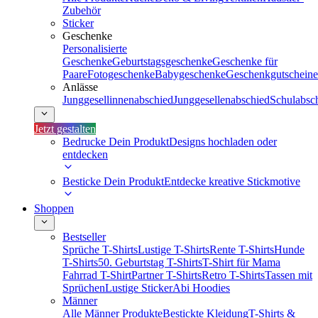
Zubehör
Sticker
Geschenke
Personalisierte
Geschenke
Geburtstagsgeschenke
Geschenke für
Paare
Fotogeschenke
Babygeschenke
Geschenkgutscheine
Anlässe
Junggesellinnenabschied
Junggesellenabschied
Schulabsc
Jetzt gestalten
Bedrucke Dein Produkt
Designs hochladen oder
entdecken
Besticke Dein Produkt
Entdecke kreative Stickmotive
Shoppen
Bestseller
Sprüche T-Shirts
Lustige T-Shirts
Rente T-Shirts
Hunde
T-Shirts
50. Geburtstag T-Shirts
T-Shirt für Mama
Fahrrad T-Shirt
Partner T-Shirts
Retro T-Shirts
Tassen mit
Sprüchen
Lustige Sticker
Abi Hoodies
Männer
Alle Männer Produkte
Bestickte Kleidung
T-Shirts &