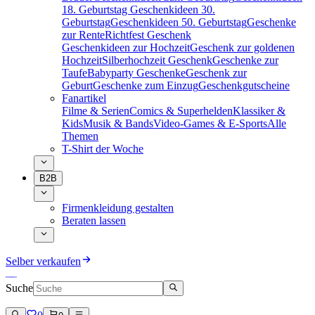
18. Geburtstag
Geschenkideen 30.
Geburtstag
Geschenkideen 50. Geburtstag
Geschenke
zur Rente
Richtfest Geschenk
Geschenkideen zur Hochzeit
Geschenk zur goldenen
Hochzeit
Silberhochzeit Geschenk
Geschenke zur
Taufe
Babyparty Geschenke
Geschenk zur
Geburt
Geschenke zum Einzug
Geschenkgutscheine
Fanartikel
Filme & Serien
Comics & Superhelden
Klassiker &
Kids
Musik & Bands
Video-Games & E-Sports
Alle
Themen
T-Shirt der Woche
B2B
Firmenkleidung gestalten
Beraten lassen
Selber verkaufen
Suche