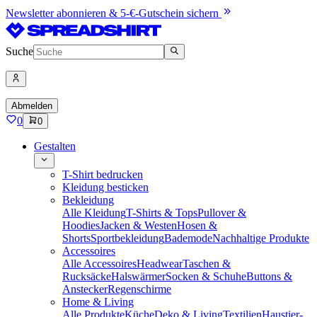
Newsletter abonnieren & 5-€-Gutschein sichern
Suche
Abmelden
0
0
Gestalten
T-Shirt bedrucken
Kleidung besticken
Bekleidung
Alle Kleidung
T-Shirts & Tops
Pullover &
Hoodies
Jacken & Westen
Hosen &
Shorts
Sportbekleidung
Bademode
Nachhaltige Produkte
Accessoires
Alle Accessoires
Headwear
Taschen &
Rucksäcke
Halswärmer
Socken & Schuhe
Buttons &
Anstecker
Regenschirme
Home & Living
Alle Produkte
Küche
Deko & Living
Textilien
Haustier-