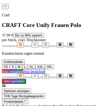
Craft
CRAFT Core Unify Frauen Polo
37,99 €
Bis zu 40% sparen!
pro Stück, exkl. Druckkosten
Kunden:innen sagen
normal
Größentabelle
XS
S
M
L
XL
XXL
3XL
Jetzt gestalten
Jetzt besticken
Jetzt gestalten
Optionen anzeigen
30 Tage Rückgabegarantie
Produktdetails