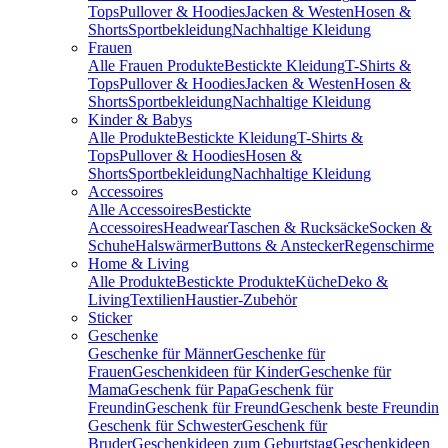
Tops
Pullover & Hoodies
Jacken & Westen
Hosen &
Shorts
Sportbekleidung
Nachhaltige Kleidung
Frauen
Alle Frauen Produkte
Bestickte Kleidung
T-Shirts &
Tops
Pullover & Hoodies
Jacken & Westen
Hosen &
Shorts
Sportbekleidung
Nachhaltige Kleidung
Kinder & Babys
Alle Produkte
Bestickte Kleidung
T-Shirts &
Tops
Pullover & Hoodies
Hosen &
Shorts
Sportbekleidung
Nachhaltige Kleidung
Accessoires
Alle Accessoires
Bestickte
Accessoires
Headwear
Taschen & Rucksäcke
Socken &
Schuhe
Halswärmer
Buttons & Anstecker
Regenschirme
Home & Living
Alle Produkte
Bestickte Produkte
Küche
Deko &
Living
Textilien
Haustier-Zubehör
Sticker
Geschenke
Geschenke für Männer
Geschenke für
Frauen
Geschenkideen für Kinder
Geschenke für
Mama
Geschenk für Papa
Geschenk für
Freundin
Geschenk für Freund
Geschenk beste Freundin
Geschenk für Schwester
Geschenk für
Bruder
Geschenkideen zum Geburtstag
Geschenkideen