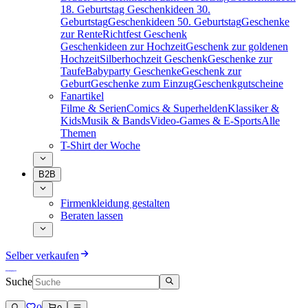
18. Geburtstag
Geschenkideen 30.
Geburtstag
Geschenkideen 50. Geburtstag
Geschenke
zur Rente
Richtfest Geschenk
Geschenkideen zur Hochzeit
Geschenk zur goldenen
Hochzeit
Silberhochzeit Geschenk
Geschenke zur
Taufe
Babyparty Geschenke
Geschenk zur
Geburt
Geschenke zum Einzug
Geschenkgutscheine
Fanartikel
Filme & Serien
Comics & Superhelden
Klassiker &
Kids
Musik & Bands
Video-Games & E-Sports
Alle
Themen
T-Shirt der Woche
B2B
Firmenkleidung gestalten
Beraten lassen
Selber verkaufen
Suche