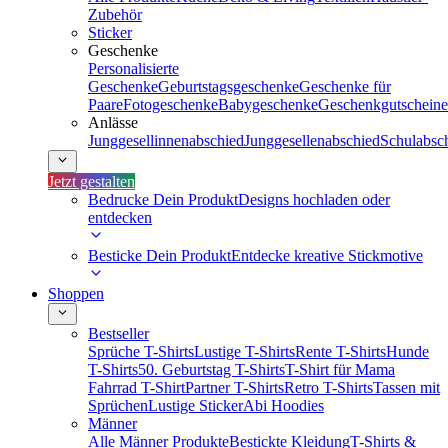
Zubehör
Sticker
Geschenke
Personalisierte
Geschenke
Geburtstagsgeschenke
Geschenke für
Paare
Fotogeschenke
Babygeschenke
Geschenkgutscheine
Anlässe
Junggesellinnenabschied
Junggesellenabschied
Schulabsc
Jetzt gestalten
Bedrucke Dein Produkt
Designs hochladen oder
entdecken
Besticke Dein Produkt
Entdecke kreative Stickmotive
Shoppen
Bestseller
Sprüche T-Shirts
Lustige T-Shirts
Rente T-Shirts
Hunde
T-Shirts
50. Geburtstag T-Shirts
T-Shirt für Mama
Fahrrad T-Shirt
Partner T-Shirts
Retro T-Shirts
Tassen mit
Sprüchen
Lustige Sticker
Abi Hoodies
Männer
Alle Männer Produkte
Bestickte Kleidung
T-Shirts &