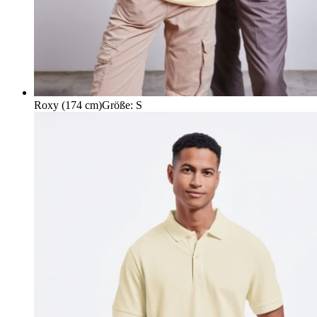
Roxy (174 cm)
Größe
:
S