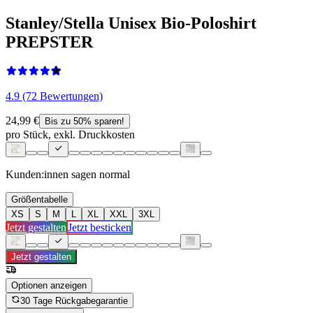
Stanley/Stella Unisex Bio-Poloshirt
PREPSTER
4.9 (72 Bewertungen)
24,99 €
Bis zu 50% sparen!
pro Stück, exkl. Druckkosten
Kunden:innen sagen
normal
Größentabelle
XS
S
M
L
XL
XXL
3XL
Jetzt gestalten
Jetzt besticken
Jetzt gestalten
Optionen anzeigen
30 Tage Rückgabegarantie