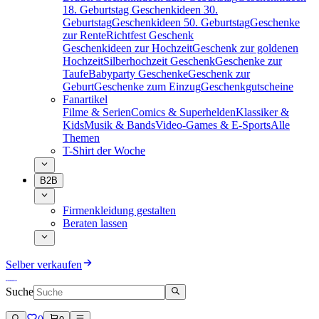
18. Geburtstag
Geschenkideen 30.
Geburtstag
Geschenkideen 50. Geburtstag
Geschenke
zur Rente
Richtfest Geschenk
Geschenkideen zur Hochzeit
Geschenk zur goldenen
Hochzeit
Silberhochzeit Geschenk
Geschenke zur
Taufe
Babyparty Geschenke
Geschenk zur
Geburt
Geschenke zum Einzug
Geschenkgutscheine
Fanartikel
Filme & Serien
Comics & Superhelden
Klassiker &
Kids
Musik & Bands
Video-Games & E-Sports
Alle
Themen
T-Shirt der Woche
B2B
Firmenkleidung gestalten
Beraten lassen
Selber verkaufen
Suche