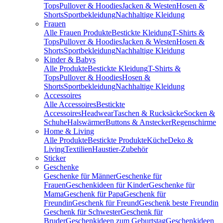
Tops
Pullover & Hoodies
Jacken & Westen
Hosen &
Shorts
Sportbekleidung
Nachhaltige Kleidung
Frauen
Alle Frauen Produkte
Bestickte Kleidung
T-Shirts &
Tops
Pullover & Hoodies
Jacken & Westen
Hosen &
Shorts
Sportbekleidung
Nachhaltige Kleidung
Kinder & Babys
Alle Produkte
Bestickte Kleidung
T-Shirts &
Tops
Pullover & Hoodies
Hosen &
Shorts
Sportbekleidung
Nachhaltige Kleidung
Accessoires
Alle Accessoires
Bestickte
Accessoires
Headwear
Taschen & Rucksäcke
Socken &
Schuhe
Halswärmer
Buttons & Anstecker
Regenschirme
Home & Living
Alle Produkte
Bestickte Produkte
Küche
Deko &
Living
Textilien
Haustier-Zubehör
Sticker
Geschenke
Geschenke für Männer
Geschenke für
Frauen
Geschenkideen für Kinder
Geschenke für
Mama
Geschenk für Papa
Geschenk für
Freundin
Geschenk für Freund
Geschenk beste Freundin
Geschenk für Schwester
Geschenk für
Bruder
Geschenkideen zum Geburtstag
Geschenkideen