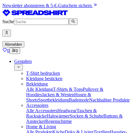
Newsletter abonnieren & 5-€-Gutschein sichern
Suche
Abmelden
0
0
Gestalten
T-Shirt bedrucken
Kleidung besticken
Bekleidung
Alle Kleidung
T-Shirts & Tops
Pullover &
Hoodies
Jacken & Westen
Hosen &
Shorts
Sportbekleidung
Bademode
Nachhaltige Produkte
Accessoires
Alle Accessoires
Headwear
Taschen &
Rucksäcke
Halswärmer
Socken & Schuhe
Buttons &
Anstecker
Regenschirme
Home & Living
Alle Produkte
Küche
Deko & Living
Textilien
Haustier-