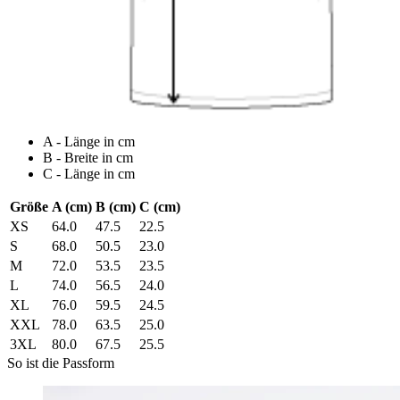
A - Länge in cm
B - Breite in cm
C - Länge in cm
Größe
A (cm)
B (cm)
C (cm)
XS
64.0
47.5
22.5
S
68.0
50.5
23.0
M
72.0
53.5
23.5
L
74.0
56.5
24.0
XL
76.0
59.5
24.5
XXL
78.0
63.5
25.0
3XL
80.0
67.5
25.5
So ist die Passform