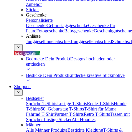
Zubehör
Sticker
Geschenke
Personalisierte
Geschenke
Geburtstagsgeschenke
Geschenke für
Paare
Fotogeschenke
Babygeschenke
Geschenkgutscheine
Anlässe
Junggesellinnenabschied
Junggesellenabschied
Schulabsc
Jetzt gestalten
Bedrucke Dein Produkt
Designs hochladen oder
entdecken
Besticke Dein Produkt
Entdecke kreative Stickmotive
Shoppen
Bestseller
Sprüche T-Shirts
Lustige T-Shirts
Rente T-Shirts
Hunde
T-Shirts
50. Geburtstag T-Shirts
T-Shirt für Mama
Fahrrad T-Shirt
Partner T-Shirts
Retro T-Shirts
Tassen mit
Sprüchen
Lustige Sticker
Abi Hoodies
Männer
Alle Männer Produkte
Bestickte Kleidung
T-Shirts &