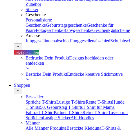
Zubehör
Sticker
Geschenke
Personalisierte
Geschenke
Geburtstagsgeschenke
Geschenke für
Paare
Fotogeschenke
Babygeschenke
Geschenkgutscheine
Anlässe
Junggesellinnenabschied
Junggesellenabschied
Schulabsc
Jetzt gestalten
Bedrucke Dein Produkt
Designs hochladen oder
entdecken
Besticke Dein Produkt
Entdecke kreative Stickmotive
Shoppen
Bestseller
Sprüche T-Shirts
Lustige T-Shirts
Rente T-Shirts
Hunde
T-Shirts
50. Geburtstag T-Shirts
T-Shirt für Mama
Fahrrad T-Shirt
Partner T-Shirts
Retro T-Shirts
Tassen mit
Sprüchen
Lustige Sticker
Abi Hoodies
Männer
Alle Männer Produkte
Bestickte Kleidung
T-Shirts &