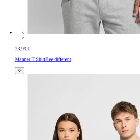
23,99 €
Männer T-Shirt
Bee different