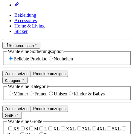
Bekleidung
Accessoires
Home & Living
Sticker
Sortieren nach
Wähle eine Sortierungsoption
Beliebte Produkte
Neuheiten
Zurücksetzen
Produkte anzeigen
Kategorie
Wähle eine Kategorie
Männer
Frauen
Unisex
Kinder & Babys
Zurücksetzen
Produkte anzeigen
Größe
Wähle eine Größe
XS
S
M
L
XL
XXL
3XL
4XL
5XL