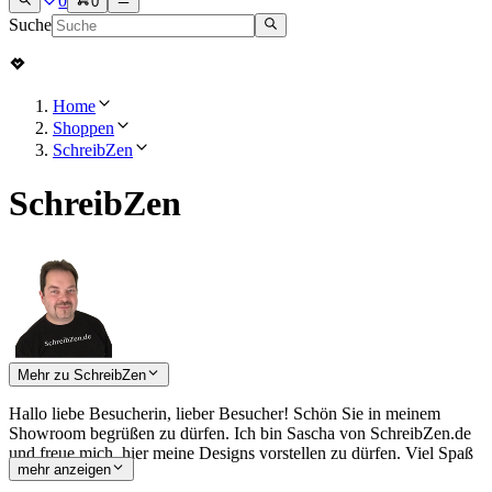
0
0
Suche
Home
Shoppen
SchreibZen
SchreibZen
Mehr zu SchreibZen
Hallo liebe Besucherin, lieber Besucher! Schön Sie in meinem
Showroom begrüßen zu dürfen. Ich bin Sascha von SchreibZen.de
und freue mich, hier meine Designs vorstellen zu dürfen. Viel Spaß
mehr anzeigen
beim stöbern.