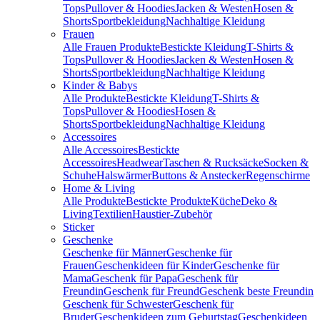
Tops
Pullover & Hoodies
Jacken & Westen
Hosen &
Shorts
Sportbekleidung
Nachhaltige Kleidung
Frauen
Alle Frauen Produkte
Bestickte Kleidung
T-Shirts &
Tops
Pullover & Hoodies
Jacken & Westen
Hosen &
Shorts
Sportbekleidung
Nachhaltige Kleidung
Kinder & Babys
Alle Produkte
Bestickte Kleidung
T-Shirts &
Tops
Pullover & Hoodies
Hosen &
Shorts
Sportbekleidung
Nachhaltige Kleidung
Accessoires
Alle Accessoires
Bestickte
Accessoires
Headwear
Taschen & Rucksäcke
Socken &
Schuhe
Halswärmer
Buttons & Anstecker
Regenschirme
Home & Living
Alle Produkte
Bestickte Produkte
Küche
Deko &
Living
Textilien
Haustier-Zubehör
Sticker
Geschenke
Geschenke für Männer
Geschenke für
Frauen
Geschenkideen für Kinder
Geschenke für
Mama
Geschenk für Papa
Geschenk für
Freundin
Geschenk für Freund
Geschenk beste Freundin
Geschenk für Schwester
Geschenk für
Bruder
Geschenkideen zum Geburtstag
Geschenkideen