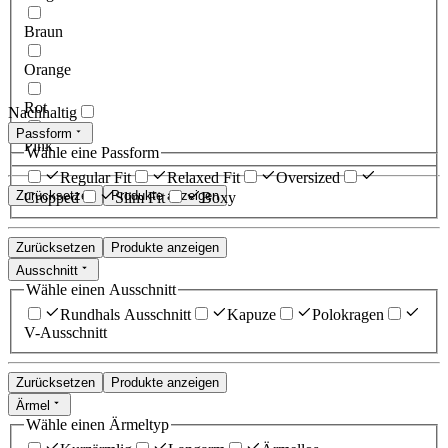
Braun
Orange
Rot
Nachhaltig
Passform
Pink
Wähle eine Passform
Regular Fit
Relaxed Fit
Oversized
Zurücksetzen
Produkte anzeigen
Cropped
Slim Fit
Boxy
Zurücksetzen
Produkte anzeigen
Ausschnitt
Wähle einen Ausschnitt
Rundhals Ausschnitt
Kapuze
Polokragen
V-Ausschnitt
Zurücksetzen
Produkte anzeigen
Ärmel
Wähle einen Ärmeltyp