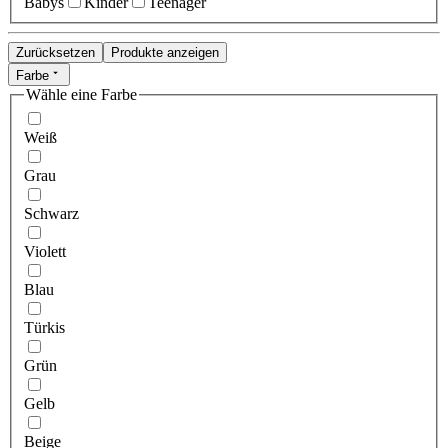
Babys
Kinder
Teenager
Zurücksetzen
Produkte anzeigen
Farbe
Wähle eine Farbe
Weiß
Grau
Schwarz
Violett
Blau
Türkis
Grün
Gelb
Beige