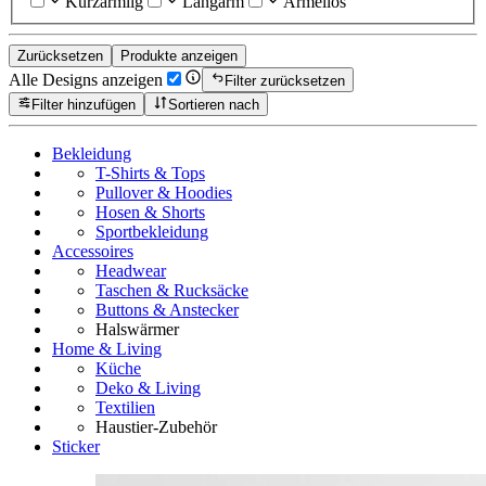
Kurzärmlig
Langarm
Ärmellos
Zurücksetzen
Produkte anzeigen
Alle Designs anzeigen
Filter zurücksetzen
Filter hinzufügen
Sortieren nach
Bekleidung
T-Shirts & Tops
Pullover & Hoodies
Hosen & Shorts
Sportbekleidung
Accessoires
Headwear
Taschen & Rucksäcke
Buttons & Anstecker
Halswärmer
Home & Living
Küche
Deko & Living
Textilien
Haustier-Zubehör
Sticker