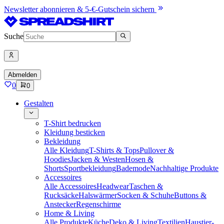
Newsletter abonnieren & 5-€-Gutschein sichern
Suche
Abmelden
0
0
Gestalten
T-Shirt bedrucken
Kleidung besticken
Bekleidung
Alle Kleidung
T-Shirts & Tops
Pullover &
Hoodies
Jacken & Westen
Hosen &
Shorts
Sportbekleidung
Bademode
Nachhaltige Produkte
Accessoires
Alle Accessoires
Headwear
Taschen &
Rucksäcke
Halswärmer
Socken & Schuhe
Buttons &
Anstecker
Regenschirme
Home & Living
Alle Produkte
Küche
Deko & Living
Textilien
Haustier-