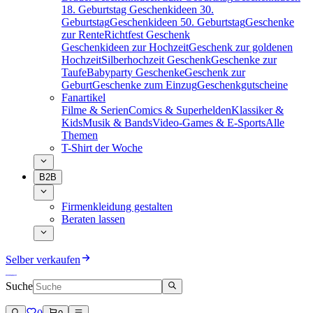
18. Geburtstag
Geschenkideen 30.
Geburtstag
Geschenkideen 50. Geburtstag
Geschenke
zur Rente
Richtfest Geschenk
Geschenkideen zur Hochzeit
Geschenk zur goldenen
Hochzeit
Silberhochzeit Geschenk
Geschenke zur
Taufe
Babyparty Geschenke
Geschenk zur
Geburt
Geschenke zum Einzug
Geschenkgutscheine
Fanartikel
Filme & Serien
Comics & Superhelden
Klassiker &
Kids
Musik & Bands
Video-Games & E-Sports
Alle
Themen
T-Shirt der Woche
B2B
Firmenkleidung gestalten
Beraten lassen
Selber verkaufen
Suche