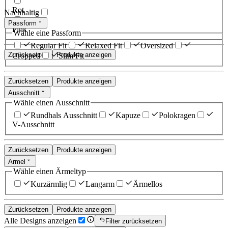
Rot
Nachhaltig
Passform
Pink
Wähle eine Passform
Regular Fit
Relaxed Fit
Oversized
Zurücksetzen
Produkte anzeigen
Cropped
Slim Fit
Zurücksetzen
Produkte anzeigen
Ausschnitt
Wähle einen Ausschnitt
Rundhals Ausschnitt
Kapuze
Polokragen
V-Ausschnitt
Zurücksetzen
Produkte anzeigen
Ärmel
Wähle einen Ärmeltyp
Kurzärmlig
Langarm
Ärmellos
Zurücksetzen
Produkte anzeigen
Alle Designs anzeigen
Filter zurücksetzen