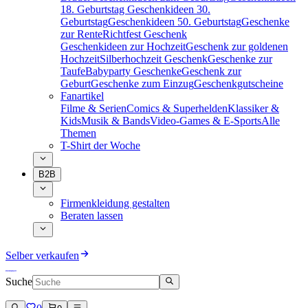
18. Geburtstag
Geschenkideen 30.
Geburtstag
Geschenkideen 50. Geburtstag
Geschenke
zur Rente
Richtfest Geschenk
Geschenkideen zur Hochzeit
Geschenk zur goldenen
Hochzeit
Silberhochzeit Geschenk
Geschenke zur
Taufe
Babyparty Geschenke
Geschenk zur
Geburt
Geschenke zum Einzug
Geschenkgutscheine
Fanartikel
Filme & Serien
Comics & Superhelden
Klassiker &
Kids
Musik & Bands
Video-Games & E-Sports
Alle
Themen
T-Shirt der Woche
B2B
Firmenkleidung gestalten
Beraten lassen
Selber verkaufen
Suche