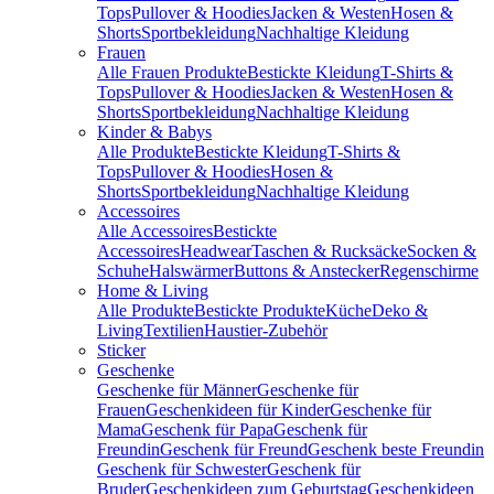
Tops
Pullover & Hoodies
Jacken & Westen
Hosen &
Shorts
Sportbekleidung
Nachhaltige Kleidung
Frauen
Alle Frauen Produkte
Bestickte Kleidung
T-Shirts &
Tops
Pullover & Hoodies
Jacken & Westen
Hosen &
Shorts
Sportbekleidung
Nachhaltige Kleidung
Kinder & Babys
Alle Produkte
Bestickte Kleidung
T-Shirts &
Tops
Pullover & Hoodies
Hosen &
Shorts
Sportbekleidung
Nachhaltige Kleidung
Accessoires
Alle Accessoires
Bestickte
Accessoires
Headwear
Taschen & Rucksäcke
Socken &
Schuhe
Halswärmer
Buttons & Anstecker
Regenschirme
Home & Living
Alle Produkte
Bestickte Produkte
Küche
Deko &
Living
Textilien
Haustier-Zubehör
Sticker
Geschenke
Geschenke für Männer
Geschenke für
Frauen
Geschenkideen für Kinder
Geschenke für
Mama
Geschenk für Papa
Geschenk für
Freundin
Geschenk für Freund
Geschenk beste Freundin
Geschenk für Schwester
Geschenk für
Bruder
Geschenkideen zum Geburtstag
Geschenkideen