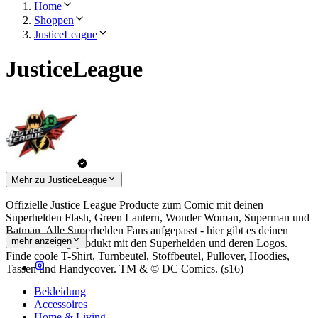
Home
Shoppen
JusticeLeague
JusticeLeague
Mehr zu JusticeLeague
Offizielle Justice League Producte zum Comic mit deinen
Superhelden Flash, Green Lantern, Wonder Woman, Superman und
Batman. Alle Superhelden Fans aufgepasst - hier gibt es deinen
mehr anzeigen
neues Lieblingsprodukt mit den Superhelden und deren Logos.
Finde coole T-Shirt, Turnbeutel, Stoffbeutel, Pullover, Hoodies,
Tassen und Handycover. TM & © DC Comics. (s16)
Bekleidung
Accessoires
Home & Living