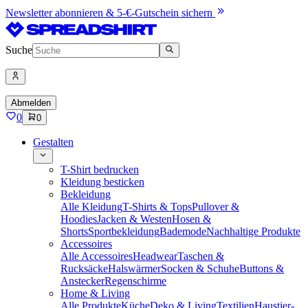
Newsletter abonnieren & 5-€-Gutschein sichern
Suche
Abmelden
0
0
Gestalten
T-Shirt bedrucken
Kleidung besticken
Bekleidung
Alle Kleidung
T-Shirts & Tops
Pullover &
Hoodies
Jacken & Westen
Hosen &
Shorts
Sportbekleidung
Bademode
Nachhaltige Produkte
Accessoires
Alle Accessoires
Headwear
Taschen &
Rucksäcke
Halswärmer
Socken & Schuhe
Buttons &
Anstecker
Regenschirme
Home & Living
Alle Produkte
Küche
Deko & Living
Textilien
Haustier-