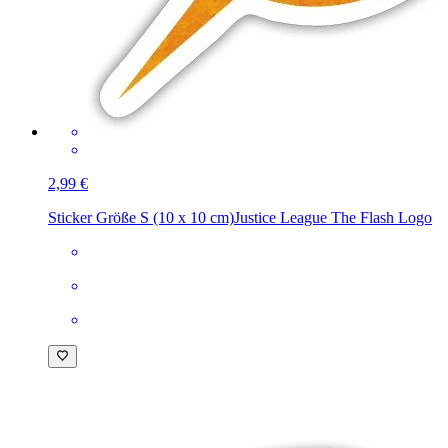
2,99 €
Sticker Größe S (10 x 10 cm)
Justice League The Flash Logo