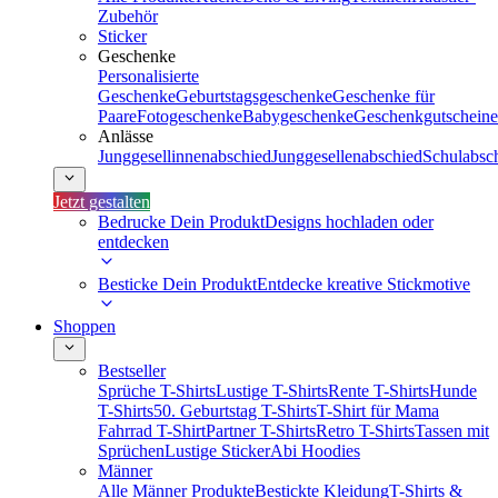
Zubehör
Sticker
Geschenke
Personalisierte
Geschenke
Geburtstagsgeschenke
Geschenke für
Paare
Fotogeschenke
Babygeschenke
Geschenkgutscheine
Anlässe
Junggesellinnenabschied
Junggesellenabschied
Schulabsc
Jetzt gestalten
Bedrucke Dein Produkt
Designs hochladen oder
entdecken
Besticke Dein Produkt
Entdecke kreative Stickmotive
Shoppen
Bestseller
Sprüche T-Shirts
Lustige T-Shirts
Rente T-Shirts
Hunde
T-Shirts
50. Geburtstag T-Shirts
T-Shirt für Mama
Fahrrad T-Shirt
Partner T-Shirts
Retro T-Shirts
Tassen mit
Sprüchen
Lustige Sticker
Abi Hoodies
Männer
Alle Männer Produkte
Bestickte Kleidung
T-Shirts &