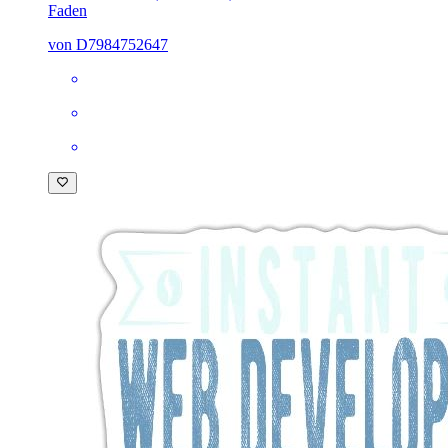
Faden
von D7984752647