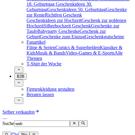
18. Geburtstag
Geschenkideen 30.
Geburtstag
Geschenkideen 50. Geburtstag
Geschenke
zur Rente
Richtfest Geschenk
Geschenkideen zur Hochzeit
Geschenk zur goldenen
Hochzeit
Silberhochzeit Geschenk
Geschenke zur
Taufe
Babyparty Geschenke
Geschenk zur
Geburt
Geschenke zum Einzug
Geschenkgutscheine
Fanartikel
Filme & Serien
Comics & Superhelden
Klassiker &
Kids
Musik & Bands
Video-Games & E-Sports
Alle
Themen
T-Shirt der Woche
B2B
Firmenkleidung gestalten
Beraten lassen
Selber verkaufen
Suche