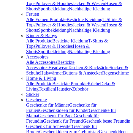
Tops
Pullover & Hoodies
Jacken & Westen
Hosen &
Shorts
Sportbekleidung
Nachhaltige Kleidung
Frauen
Alle Frauen Produkte
Bestickte Kleidung
T-Shirts &
Tops
Pullover & Hoodies
Jacken & Westen
Hosen &
Shorts
Sportbekleidung
Nachhaltige Kleidung
Kinder & Babys
Alle Produkte
Bestickte Kleidung
T-Shirts &
Tops
Pullover & Hoodies
Hosen &
Shorts
Sportbekleidung
Nachhaltige Kleidung
Accessoires
Alle Accessoires
Bestickte
Accessoires
Headwear
Taschen & Rucksäcke
Socken &
Schuhe
Halswärmer
Buttons & Anstecker
Regenschirme
Home & Living
Alle Produkte
Bestickte Produkte
Küche
Deko &
Living
Textilien
Haustier-Zubehör
Sticker
Geschenke
Geschenke für Männer
Geschenke für
Frauen
Geschenkideen für Kinder
Geschenke für
Mama
Geschenk für Papa
Geschenk für
Freundin
Geschenk für Freund
Geschenk beste Freundin
Geschenk für Schwester
Geschenk für
Bruder
Geschenkideen zum Geburtstag
Geschenkideen