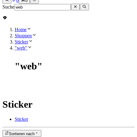
0
0
Suche
Home
Shoppen
Sticker
"web"
"
web
"
Sticker
Sticker
Sortieren nach