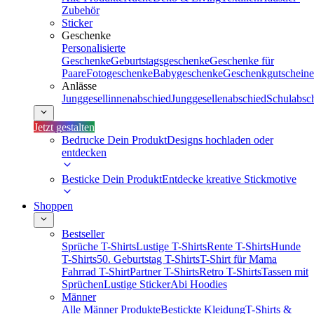
Zubehör
Sticker
Geschenke
Personalisierte
Geschenke
Geburtstagsgeschenke
Geschenke für
Paare
Fotogeschenke
Babygeschenke
Geschenkgutscheine
Anlässe
Junggesellinnenabschied
Junggesellenabschied
Schulabsc
Jetzt gestalten
Bedrucke Dein Produkt
Designs hochladen oder
entdecken
Besticke Dein Produkt
Entdecke kreative Stickmotive
Shoppen
Bestseller
Sprüche T-Shirts
Lustige T-Shirts
Rente T-Shirts
Hunde
T-Shirts
50. Geburtstag T-Shirts
T-Shirt für Mama
Fahrrad T-Shirt
Partner T-Shirts
Retro T-Shirts
Tassen mit
Sprüchen
Lustige Sticker
Abi Hoodies
Männer
Alle Männer Produkte
Bestickte Kleidung
T-Shirts &