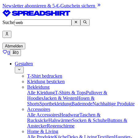
Newsletter abonnieren & 5-€-Gutschein sichern
Suche
Abmelden
0
0
Gestalten
T-Shirt bedrucken
Kleidung besticken
Bekleidung
Alle Kleidung
T-Shirts & Tops
Pullover &
Hoodies
Jacken & Westen
Hosen &
Shorts
Sportbekleidung
Bademode
Nachhaltige Produkte
Accessoires
Alle Accessoires
Headwear
Taschen &
Rucksäcke
Halswärmer
Socken & Schuhe
Buttons &
Anstecker
Regenschirme
Home & Living
Alle Produkte
Küche
Deko & Living
Textilien
Haustier-