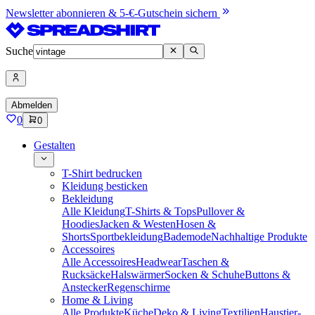
Newsletter abonnieren & 5-€-Gutschein sichern
Suche
Abmelden
0
0
Gestalten
T-Shirt bedrucken
Kleidung besticken
Bekleidung
Alle Kleidung
T-Shirts & Tops
Pullover &
Hoodies
Jacken & Westen
Hosen &
Shorts
Sportbekleidung
Bademode
Nachhaltige Produkte
Accessoires
Alle Accessoires
Headwear
Taschen &
Rucksäcke
Halswärmer
Socken & Schuhe
Buttons &
Anstecker
Regenschirme
Home & Living
Alle Produkte
Küche
Deko & Living
Textilien
Haustier-