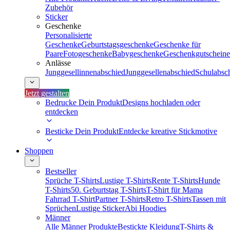
Zubehör
Sticker
Geschenke
Personalisierte
Geschenke
Geburtstagsgeschenke
Geschenke für
Paare
Fotogeschenke
Babygeschenke
Geschenkgutscheine
Anlässe
Junggesellinnenabschied
Junggesellenabschied
Schulabsc
Jetzt gestalten
Bedrucke Dein Produkt
Designs hochladen oder
entdecken
Besticke Dein Produkt
Entdecke kreative Stickmotive
Shoppen
Bestseller
Sprüche T-Shirts
Lustige T-Shirts
Rente T-Shirts
Hunde
T-Shirts
50. Geburtstag T-Shirts
T-Shirt für Mama
Fahrrad T-Shirt
Partner T-Shirts
Retro T-Shirts
Tassen mit
Sprüchen
Lustige Sticker
Abi Hoodies
Männer
Alle Männer Produkte
Bestickte Kleidung
T-Shirts &