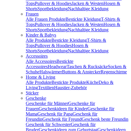
Tops
Pullover & Hoodies
Jacken & Westen
Hosen &
Shorts
Sportbekleidung
Nachhaltige Kleidung
Frauen
Alle Frauen Produkte
Bestickte Kleidung
T-Shirts &
Tops
Pullover & Hoodies
Jacken & Westen
Hosen &
Shorts
Sportbekleidung
Nachhaltige Kleidung
Kinder & Babys
Alle Produkte
Bestickte Kleidung
T-Shirts &
Tops
Pullover & Hoodies
Hosen &
Shorts
Sportbekleidung
Nachhaltige Kleidung
Accessoires
Alle Accessoires
Bestickte
Accessoires
Headwear
Taschen & Rucksäcke
Socken &
Schuhe
Halswärmer
Buttons & Anstecker
Regenschirme
Home & Living
Alle Produkte
Bestickte Produkte
Küche
Deko &
Living
Textilien
Haustier-Zubehör
Sticker
Geschenke
Geschenke für Männer
Geschenke für
Frauen
Geschenkideen für Kinder
Geschenke für
Mama
Geschenk für Papa
Geschenk für
Freundin
Geschenk für Freund
Geschenk beste Freundin
Geschenk für Schwester
Geschenk für
Bruder
Geschenkideen zum Geburtstag
Geschenkideen