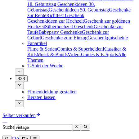
18. Geburtstag
Geschenkideen 30.
Geburtstag
Geschenkideen 50. Geburtstag
Geschenke
zur Rente
Richtfest Geschenk
Geschenkideen zur Hochzeit
Geschenk zur goldenen
Hochzeit
Silberhochzeit Geschenk
Geschenke zur
Taufe
Babyparty Geschenke
Geschenk zur
Geburt
Geschenke zum Einzug
Geschenkgutscheine
Fanartikel
Filme & Serien
Comics & Superhelden
Klassiker &
Kids
Musik & Bands
Video-Games & E-Sports
Alle
Themen
T-Shirt der Woche
B2B
Firmenkleidung gestalten
Beraten lassen
Selber verkaufen
Suche