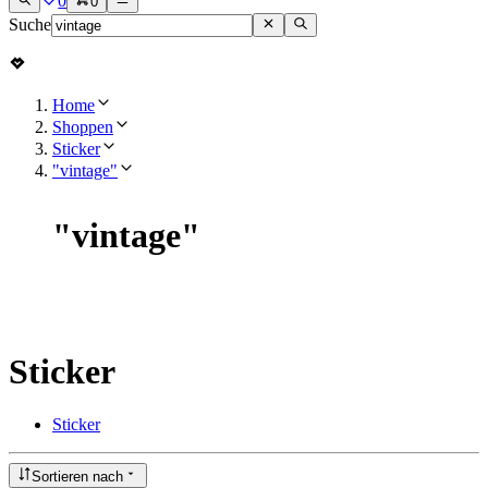
0
0
Suche
Home
Shoppen
Sticker
"vintage"
"
vintage
"
Sticker
Sticker
Sortieren nach