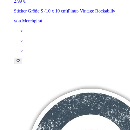
2,99 €
Sticker Größe S (10 x 10 cm)
Pinup Vintage Rockabilly
von Merchpirat