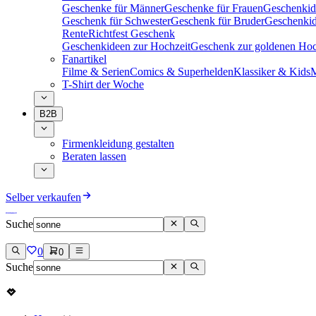
Geschenke für Männer
Geschenke für Frauen
Geschenkid
Geschenk für Schwester
Geschenk für Bruder
Geschenkid
Rente
Richtfest Geschenk
Geschenkideen zur Hochzeit
Geschenk zur goldenen Hoc
Fanartikel
Filme & Serien
Comics & Superhelden
Klassiker & Kids
M
T-Shirt der Woche
B2B
Firmenkleidung gestalten
Beraten lassen
Selber verkaufen
Suche
0
0
Suche