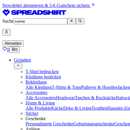
Newsletter abonnieren & 5-€-Gutschein sichern
Suche
Abmelden
0
0
Gestalten
T-Shirt bedrucken
Kleidung besticken
Bekleidung
Alle Kleidung
T-Shirts & Tops
Pullover & Hoodies
Jacke
Accessoires
Alle Accessoires
Headwear
Taschen & Rucksäcke
Halswä
Home & Living
Alle Produkte
Küche
Deko & Living
Textilien
Haustier-Zu
Sticker
Geschenke
Personalisierte Geschenke
Geburtstagsgeschenke
Geschen
Anlässe