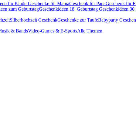
een für Kinder
Geschenke für Mama
Geschenk für Papa
Geschenk für F
een zum Geburtstag
Geschenkideen 18. Geburtstag
Geschenkideen 30.
hzeit
Silberhochzeit Geschenk
Geschenke zur Taufe
Babyparty Gesche
usik & Bands
Video-Games & E-Sports
Alle Themen