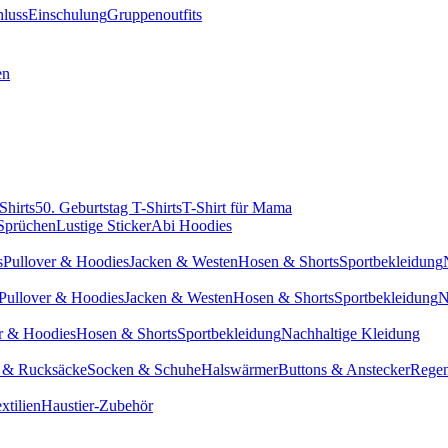
hluss
Einschulung
Gruppenoutfits
en
Shirts
50. Geburtstag T-Shirts
T-Shirt für Mama
 Sprüchen
Lustige Sticker
Abi Hoodies
s
Pullover & Hoodies
Jacken & Westen
Hosen & Shorts
Sportbekleidung
Pullover & Hoodies
Jacken & Westen
Hosen & Shorts
Sportbekleidung
N
r & Hoodies
Hosen & Shorts
Sportbekleidung
Nachhaltige Kleidung
 & Rucksäcke
Socken & Schuhe
Halswärmer
Buttons & Anstecker
Regen
xtilien
Haustier-Zubehör