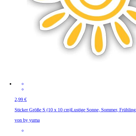
2,99 €
Sticker Größe S (10 x 10 cm)
Lustige Sonne, Sommer, Frühling
von by yuma