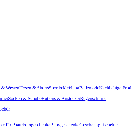
n & Westen
Hosen & Shorts
Sportbekleidung
Bademode
Nachhaltige Pro
rmer
Socken & Schuhe
Buttons & Anstecker
Regenschirme
behör
ke für Paare
Fotogeschenke
Babygeschenke
Geschenkgutscheine