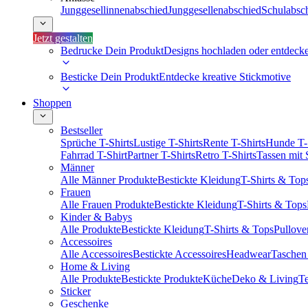
Junggesellinnenabschied
Junggesellenabschied
Schulabsc
Jetzt gestalten
Bedrucke Dein Produkt
Designs hochladen oder entdeck
Besticke Dein Produkt
Entdecke kreative Stickmotive
Shoppen
Bestseller
Sprüche T-Shirts
Lustige T-Shirts
Rente T-Shirts
Hunde T-
Fahrrad T-Shirt
Partner T-Shirts
Retro T-Shirts
Tassen mit
Männer
Alle Männer Produkte
Bestickte Kleidung
T-Shirts & Top
Frauen
Alle Frauen Produkte
Bestickte Kleidung
T-Shirts & Tops
Kinder & Babys
Alle Produkte
Bestickte Kleidung
T-Shirts & Tops
Pullove
Accessoires
Alle Accessoires
Bestickte Accessoires
Headwear
Taschen
Home & Living
Alle Produkte
Bestickte Produkte
Küche
Deko & Living
Te
Sticker
Geschenke