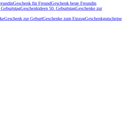
reundin
Geschenk für Freund
Geschenk beste Freundin
 Geburtstag
Geschenkideen 50. Geburtstag
Geschenke zur
nke
Geschenk zur Geburt
Geschenke zum Einzug
Geschenkgutscheine