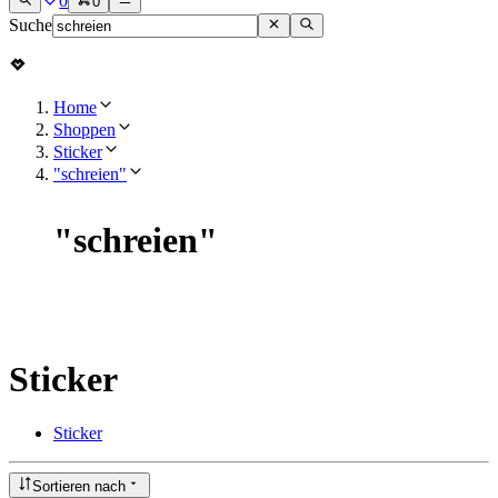
0
0
Suche
Home
Shoppen
Sticker
"schreien"
"
schreien
"
Sticker
Sticker
Sortieren nach