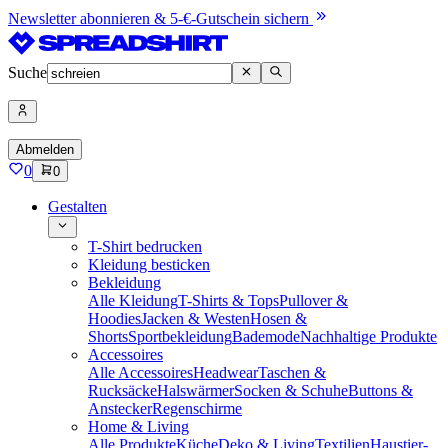
Newsletter abonnieren & 5-€-Gutschein sichern
Suche
Abmelden
0
0
Gestalten
T-Shirt bedrucken
Kleidung besticken
Bekleidung
Alle Kleidung
T-Shirts & Tops
Pullover &
Hoodies
Jacken & Westen
Hosen &
Shorts
Sportbekleidung
Bademode
Nachhaltige Produkte
Accessoires
Alle Accessoires
Headwear
Taschen &
Rucksäcke
Halswärmer
Socken & Schuhe
Buttons &
Anstecker
Regenschirme
Home & Living
Alle Produkte
Küche
Deko & Living
Textilien
Haustier-