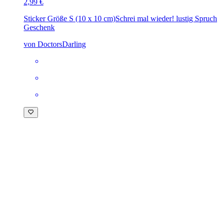
2,99 €
Sticker Größe S (10 x 10 cm)
Schrei mal wieder! lustig Spruch
Geschenk
von DoctorsDarling