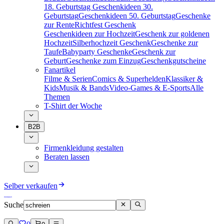
18. Geburtstag
Geschenkideen 30.
Geburtstag
Geschenkideen 50. Geburtstag
Geschenke
zur Rente
Richtfest Geschenk
Geschenkideen zur Hochzeit
Geschenk zur goldenen
Hochzeit
Silberhochzeit Geschenk
Geschenke zur
Taufe
Babyparty Geschenke
Geschenk zur
Geburt
Geschenke zum Einzug
Geschenkgutscheine
Fanartikel
Filme & Serien
Comics & Superhelden
Klassiker &
Kids
Musik & Bands
Video-Games & E-Sports
Alle
Themen
T-Shirt der Woche
B2B
Firmenkleidung gestalten
Beraten lassen
Selber verkaufen
Suche