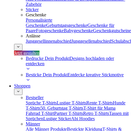
Zubehör
Sticker
Geschenke
Personalisierte
Geschenke
Geburtstagsgeschenke
Geschenke für
Paare
Fotogeschenke
Babygeschenke
Geschenkgutscheine
Anlässe
Junggesellinnenabschied
Junggesellenabschied
Schulabsc
Jetzt gestalten
Bedrucke Dein Produkt
Designs hochladen oder
entdecken
Besticke Dein Produkt
Entdecke kreative Stickmotive
Shoppen
Bestseller
Sprüche T-Shirts
Lustige T-Shirts
Rente T-Shirts
Hunde
T-Shirts
50. Geburtstag T-Shirts
T-Shirt für Mama
Fahrrad T-Shirt
Partner T-Shirts
Retro T-Shirts
Tassen mit
Sprüchen
Lustige Sticker
Abi Hoodies
Männer
Alle Männer Produkte
Bestickte Kleidung
T-Shirts &