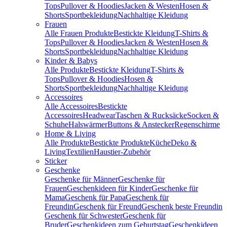
Tops
Pullover & Hoodies
Jacken & Westen
Hosen &
Shorts
Sportbekleidung
Nachhaltige Kleidung
Frauen
Alle Frauen Produkte
Bestickte Kleidung
T-Shirts &
Tops
Pullover & Hoodies
Jacken & Westen
Hosen &
Shorts
Sportbekleidung
Nachhaltige Kleidung
Kinder & Babys
Alle Produkte
Bestickte Kleidung
T-Shirts &
Tops
Pullover & Hoodies
Hosen &
Shorts
Sportbekleidung
Nachhaltige Kleidung
Accessoires
Alle Accessoires
Bestickte
Accessoires
Headwear
Taschen & Rucksäcke
Socken &
Schuhe
Halswärmer
Buttons & Anstecker
Regenschirme
Home & Living
Alle Produkte
Bestickte Produkte
Küche
Deko &
Living
Textilien
Haustier-Zubehör
Sticker
Geschenke
Geschenke für Männer
Geschenke für
Frauen
Geschenkideen für Kinder
Geschenke für
Mama
Geschenk für Papa
Geschenk für
Freundin
Geschenk für Freund
Geschenk beste Freundin
Geschenk für Schwester
Geschenk für
Bruder
Geschenkideen zum Geburtstag
Geschenkideen