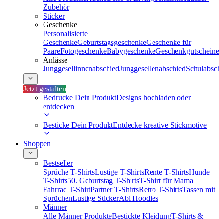
Zubehör
Sticker
Geschenke
Personalisierte
Geschenke
Geburtstagsgeschenke
Geschenke für
Paare
Fotogeschenke
Babygeschenke
Geschenkgutscheine
Anlässe
Junggesellinnenabschied
Junggesellenabschied
Schulabsc
Jetzt gestalten
Bedrucke Dein Produkt
Designs hochladen oder
entdecken
Besticke Dein Produkt
Entdecke kreative Stickmotive
Shoppen
Bestseller
Sprüche T-Shirts
Lustige T-Shirts
Rente T-Shirts
Hunde
T-Shirts
50. Geburtstag T-Shirts
T-Shirt für Mama
Fahrrad T-Shirt
Partner T-Shirts
Retro T-Shirts
Tassen mit
Sprüchen
Lustige Sticker
Abi Hoodies
Männer
Alle Männer Produkte
Bestickte Kleidung
T-Shirts &