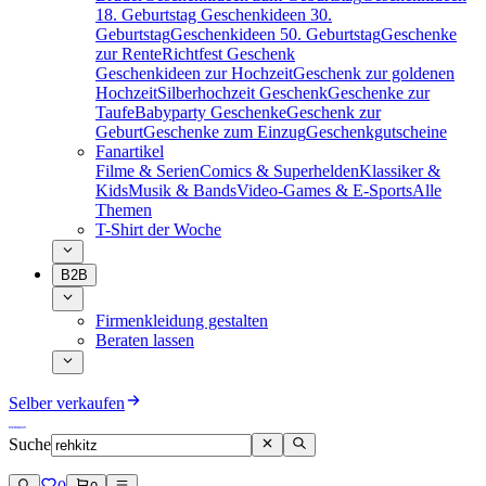
18. Geburtstag
Geschenkideen 30.
Geburtstag
Geschenkideen 50. Geburtstag
Geschenke
zur Rente
Richtfest Geschenk
Geschenkideen zur Hochzeit
Geschenk zur goldenen
Hochzeit
Silberhochzeit Geschenk
Geschenke zur
Taufe
Babyparty Geschenke
Geschenk zur
Geburt
Geschenke zum Einzug
Geschenkgutscheine
Fanartikel
Filme & Serien
Comics & Superhelden
Klassiker &
Kids
Musik & Bands
Video-Games & E-Sports
Alle
Themen
T-Shirt der Woche
B2B
Firmenkleidung gestalten
Beraten lassen
Selber verkaufen
Suche