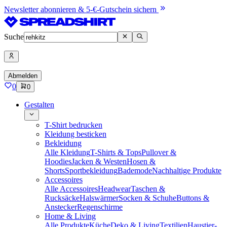
Newsletter abonnieren & 5-€-Gutschein sichern
Suche
Abmelden
0
0
Gestalten
T-Shirt bedrucken
Kleidung besticken
Bekleidung
Alle Kleidung
T-Shirts & Tops
Pullover &
Hoodies
Jacken & Westen
Hosen &
Shorts
Sportbekleidung
Bademode
Nachhaltige Produkte
Accessoires
Alle Accessoires
Headwear
Taschen &
Rucksäcke
Halswärmer
Socken & Schuhe
Buttons &
Anstecker
Regenschirme
Home & Living
Alle Produkte
Küche
Deko & Living
Textilien
Haustier-