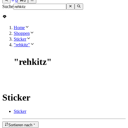
0
0
Suche
Home
Shoppen
Sticker
"rehkitz"
"
rehkitz
"
Sticker
Sticker
Sortieren nach