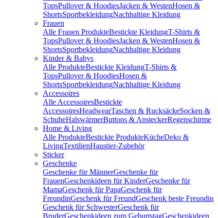
Tops
Pullover & Hoodies
Jacken & Westen
Hosen &
Shorts
Sportbekleidung
Nachhaltige Kleidung
Frauen
Alle Frauen Produkte
Bestickte Kleidung
T-Shirts &
Tops
Pullover & Hoodies
Jacken & Westen
Hosen &
Shorts
Sportbekleidung
Nachhaltige Kleidung
Kinder & Babys
Alle Produkte
Bestickte Kleidung
T-Shirts &
Tops
Pullover & Hoodies
Hosen &
Shorts
Sportbekleidung
Nachhaltige Kleidung
Accessoires
Alle Accessoires
Bestickte
Accessoires
Headwear
Taschen & Rucksäcke
Socken &
Schuhe
Halswärmer
Buttons & Anstecker
Regenschirme
Home & Living
Alle Produkte
Bestickte Produkte
Küche
Deko &
Living
Textilien
Haustier-Zubehör
Sticker
Geschenke
Geschenke für Männer
Geschenke für
Frauen
Geschenkideen für Kinder
Geschenke für
Mama
Geschenk für Papa
Geschenk für
Freundin
Geschenk für Freund
Geschenk beste Freundin
Geschenk für Schwester
Geschenk für
Bruder
Geschenkideen zum Geburtstag
Geschenkideen