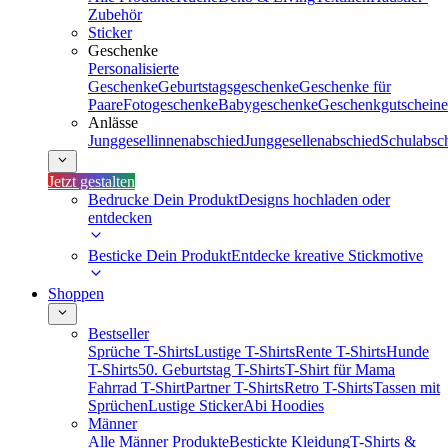
Zubehör
Sticker
Geschenke
Personalisierte
Geschenke
Geburtstagsgeschenke
Geschenke für
Paare
Fotogeschenke
Babygeschenke
Geschenkgutscheine
Anlässe
Junggesellinnenabschied
Junggesellenabschied
Schulabsc
Jetzt gestalten
Bedrucke Dein Produkt
Designs hochladen oder
entdecken
Besticke Dein Produkt
Entdecke kreative Stickmotive
Shoppen
Bestseller
Sprüche T-Shirts
Lustige T-Shirts
Rente T-Shirts
Hunde
T-Shirts
50. Geburtstag T-Shirts
T-Shirt für Mama
Fahrrad T-Shirt
Partner T-Shirts
Retro T-Shirts
Tassen mit
Sprüchen
Lustige Sticker
Abi Hoodies
Männer
Alle Männer Produkte
Bestickte Kleidung
T-Shirts &