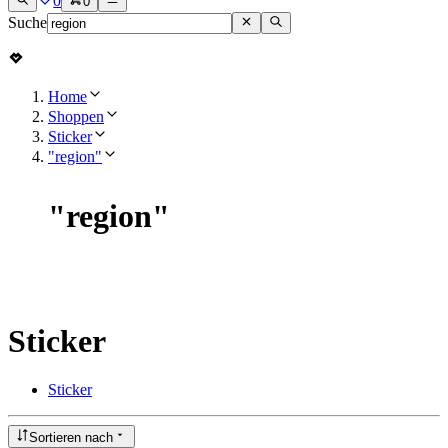
0
0
Suche
Home
Shoppen
Sticker
"region"
"
region
"
Sticker
Sticker
Sortieren nach