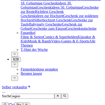
18. Geburtstag
Geschenkideen 30.
Geburtstag
Geschenkideen 50. Geburtstag
Geschenke
zur Rente
Richtfest Geschenk
Geschenkideen zur Hochzeit
Geschenk zur goldenen
Hochzeit
Silberhochzeit Geschenk
Geschenke zur
Taufe
Babyparty Geschenke
Geschenk zur
Geburt
Geschenke zum Einzug
Geschenkgutscheine
Fanartikel
Filme & Serien
Comics & Superhelden
Klassiker &
Kids
Musik & Bands
Video-Games & E-Sports
Alle
Themen
T-Shirt der Woche
B2B
Firmenkleidung gestalten
Beraten lassen
Selber verkaufen
Suche