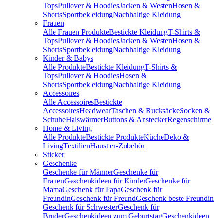
Tops
Pullover & Hoodies
Jacken & Westen
Hosen &
Shorts
Sportbekleidung
Nachhaltige Kleidung
Frauen
Alle Frauen Produkte
Bestickte Kleidung
T-Shirts &
Tops
Pullover & Hoodies
Jacken & Westen
Hosen &
Shorts
Sportbekleidung
Nachhaltige Kleidung
Kinder & Babys
Alle Produkte
Bestickte Kleidung
T-Shirts &
Tops
Pullover & Hoodies
Hosen &
Shorts
Sportbekleidung
Nachhaltige Kleidung
Accessoires
Alle Accessoires
Bestickte
Accessoires
Headwear
Taschen & Rucksäcke
Socken &
Schuhe
Halswärmer
Buttons & Anstecker
Regenschirme
Home & Living
Alle Produkte
Bestickte Produkte
Küche
Deko &
Living
Textilien
Haustier-Zubehör
Sticker
Geschenke
Geschenke für Männer
Geschenke für
Frauen
Geschenkideen für Kinder
Geschenke für
Mama
Geschenk für Papa
Geschenk für
Freundin
Geschenk für Freund
Geschenk beste Freundin
Geschenk für Schwester
Geschenk für
Bruder
Geschenkideen zum Geburtstag
Geschenkideen