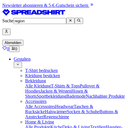
Newsletter abonnieren & 5-€-Gutschein sichern
Suche
Abmelden
0
0
Gestalten
T-Shirt bedrucken
Kleidung besticken
Bekleidung
Alle Kleidung
T-Shirts & Tops
Pullover &
Hoodies
Jacken & Westen
Hosen &
Shorts
Sportbekleidung
Bademode
Nachhaltige Produkte
Accessoires
Alle Accessoires
Headwear
Taschen &
Rucksäcke
Halswärmer
Socken & Schuhe
Buttons &
Anstecker
Regenschirme
Home & Living
Alle Produkte
Küche
Deko & Living
Textilien
Haustier-