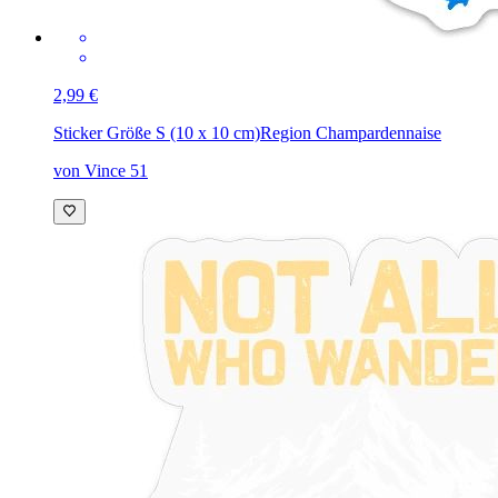
2,99 €
Sticker Größe S (10 x 10 cm)
Region Champardennaise
von Vince 51