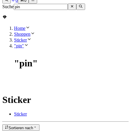
0
0
Suche
Home
Shoppen
Sticker
"pin"
"
pin
"
Sticker
Sticker
Sortieren nach