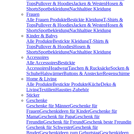
Tops
Pullover & Hoodies
Jacken & Westen
Hosen &
Shorts
Sportbekleidung
Nachhaltige Kleidung
Frauen
Alle Frauen Produkte
Bestickte Kleidung
T-Shirts &
Tops
Pullover & Hoodies
Jacken & Westen
Hosen &
Shorts
Sportbekleidung
Nachhaltige Kleidung
Kinder & Babys
Alle Produkte
Bestickte Kleidung
T-Shirts &
Tops
Pullover & Hoodies
Hosen &
Shorts
Sportbekleidung
Nachhaltige Kleidung
Accessoires
Alle Accessoires
Bestickte
Accessoires
Headwear
Taschen & Rucksäcke
Socken &
Schuhe
Halswärmer
Buttons & Anstecker
Regenschirme
Home & Living
Alle Produkte
Bestickte Produkte
Küche
Deko &
Living
Textilien
Haustier-Zubehör
Sticker
Geschenke
Geschenke für Männer
Geschenke für
Frauen
Geschenkideen für Kinder
Geschenke für
Mama
Geschenk für Papa
Geschenk für
Freundin
Geschenk für Freund
Geschenk beste Freundin
Geschenk für Schwester
Geschenk für
Bruder
Geschenkideen zum Geburtstag
Geschenkideen