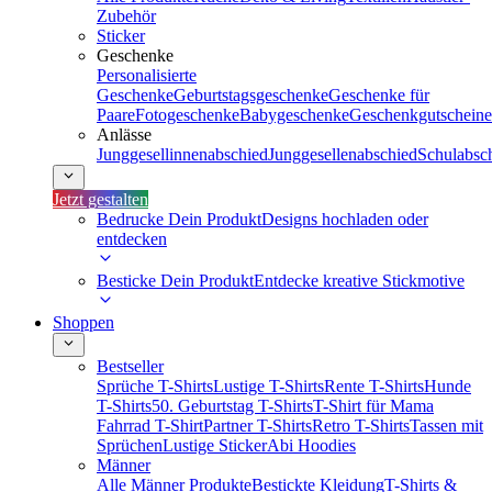
Zubehör
Sticker
Geschenke
Personalisierte
Geschenke
Geburtstagsgeschenke
Geschenke für
Paare
Fotogeschenke
Babygeschenke
Geschenkgutscheine
Anlässe
Junggesellinnenabschied
Junggesellenabschied
Schulabsc
Jetzt gestalten
Bedrucke Dein Produkt
Designs hochladen oder
entdecken
Besticke Dein Produkt
Entdecke kreative Stickmotive
Shoppen
Bestseller
Sprüche T-Shirts
Lustige T-Shirts
Rente T-Shirts
Hunde
T-Shirts
50. Geburtstag T-Shirts
T-Shirt für Mama
Fahrrad T-Shirt
Partner T-Shirts
Retro T-Shirts
Tassen mit
Sprüchen
Lustige Sticker
Abi Hoodies
Männer
Alle Männer Produkte
Bestickte Kleidung
T-Shirts &