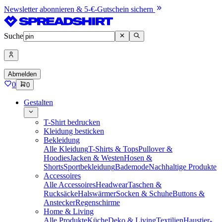
Newsletter abonnieren & 5-€-Gutschein sichern
Suche
Abmelden
0
0
Gestalten
T-Shirt bedrucken
Kleidung besticken
Bekleidung
Alle Kleidung
T-Shirts & Tops
Pullover &
Hoodies
Jacken & Westen
Hosen &
Shorts
Sportbekleidung
Bademode
Nachhaltige Produkte
Accessoires
Alle Accessoires
Headwear
Taschen &
Rucksäcke
Halswärmer
Socken & Schuhe
Buttons &
Anstecker
Regenschirme
Home & Living
Alle Produkte
Küche
Deko & Living
Textilien
Haustier-