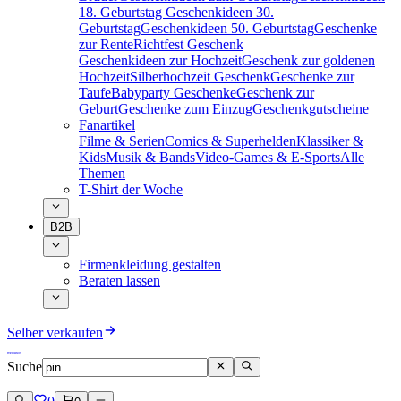
18. Geburtstag
Geschenkideen 30.
Geburtstag
Geschenkideen 50. Geburtstag
Geschenke
zur Rente
Richtfest Geschenk
Geschenkideen zur Hochzeit
Geschenk zur goldenen
Hochzeit
Silberhochzeit Geschenk
Geschenke zur
Taufe
Babyparty Geschenke
Geschenk zur
Geburt
Geschenke zum Einzug
Geschenkgutscheine
Fanartikel
Filme & Serien
Comics & Superhelden
Klassiker &
Kids
Musik & Bands
Video-Games & E-Sports
Alle
Themen
T-Shirt der Woche
B2B
Firmenkleidung gestalten
Beraten lassen
Selber verkaufen
Suche