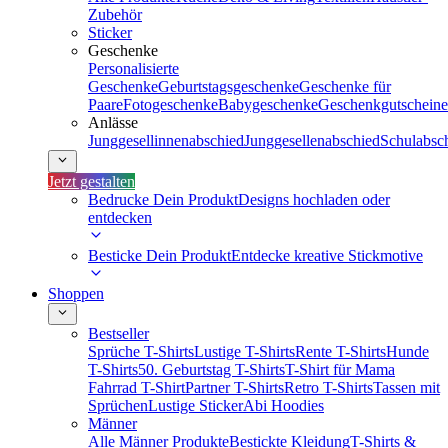
Zubehör
Sticker
Geschenke
Personalisierte
Geschenke
Geburtstagsgeschenke
Geschenke für
Paare
Fotogeschenke
Babygeschenke
Geschenkgutscheine
Anlässe
Junggesellinnenabschied
Junggesellenabschied
Schulabsc
Jetzt gestalten
Bedrucke Dein Produkt
Designs hochladen oder
entdecken
Besticke Dein Produkt
Entdecke kreative Stickmotive
Shoppen
Bestseller
Sprüche T-Shirts
Lustige T-Shirts
Rente T-Shirts
Hunde
T-Shirts
50. Geburtstag T-Shirts
T-Shirt für Mama
Fahrrad T-Shirt
Partner T-Shirts
Retro T-Shirts
Tassen mit
Sprüchen
Lustige Sticker
Abi Hoodies
Männer
Alle Männer Produkte
Bestickte Kleidung
T-Shirts &