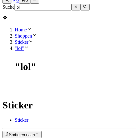
0
0
Suche
Home
Shoppen
Sticker
"lol"
"
lol
"
Sticker
Sticker
Sortieren nach