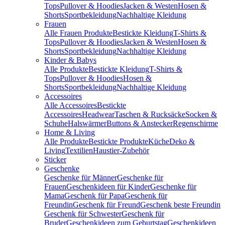
Tops
Pullover & Hoodies
Jacken & Westen
Hosen &
Shorts
Sportbekleidung
Nachhaltige Kleidung
Frauen
Alle Frauen Produkte
Bestickte Kleidung
T-Shirts &
Tops
Pullover & Hoodies
Jacken & Westen
Hosen &
Shorts
Sportbekleidung
Nachhaltige Kleidung
Kinder & Babys
Alle Produkte
Bestickte Kleidung
T-Shirts &
Tops
Pullover & Hoodies
Hosen &
Shorts
Sportbekleidung
Nachhaltige Kleidung
Accessoires
Alle Accessoires
Bestickte
Accessoires
Headwear
Taschen & Rucksäcke
Socken &
Schuhe
Halswärmer
Buttons & Anstecker
Regenschirme
Home & Living
Alle Produkte
Bestickte Produkte
Küche
Deko &
Living
Textilien
Haustier-Zubehör
Sticker
Geschenke
Geschenke für Männer
Geschenke für
Frauen
Geschenkideen für Kinder
Geschenke für
Mama
Geschenk für Papa
Geschenk für
Freundin
Geschenk für Freund
Geschenk beste Freundin
Geschenk für Schwester
Geschenk für
Bruder
Geschenkideen zum Geburtstag
Geschenkideen