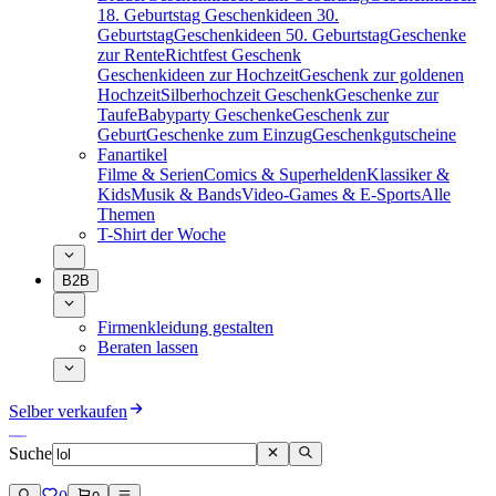
18. Geburtstag
Geschenkideen 30.
Geburtstag
Geschenkideen 50. Geburtstag
Geschenke
zur Rente
Richtfest Geschenk
Geschenkideen zur Hochzeit
Geschenk zur goldenen
Hochzeit
Silberhochzeit Geschenk
Geschenke zur
Taufe
Babyparty Geschenke
Geschenk zur
Geburt
Geschenke zum Einzug
Geschenkgutscheine
Fanartikel
Filme & Serien
Comics & Superhelden
Klassiker &
Kids
Musik & Bands
Video-Games & E-Sports
Alle
Themen
T-Shirt der Woche
B2B
Firmenkleidung gestalten
Beraten lassen
Selber verkaufen
Suche