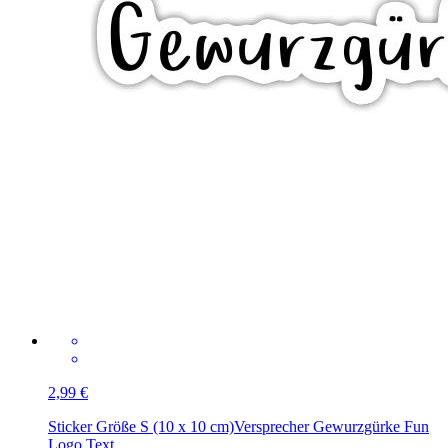
2,99 €
Sticker Größe S (10 x 10 cm)
Versprecher Gewurzgürke Fun
Logo Text