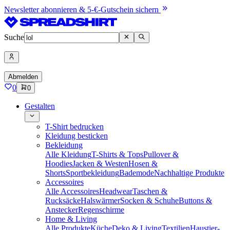
Newsletter abonnieren & 5-€-Gutschein sichern
Suche
Abmelden
0
0
Gestalten
T-Shirt bedrucken
Kleidung besticken
Bekleidung
Alle Kleidung
T-Shirts & Tops
Pullover &
Hoodies
Jacken & Westen
Hosen &
Shorts
Sportbekleidung
Bademode
Nachhaltige Produkte
Accessoires
Alle Accessoires
Headwear
Taschen &
Rucksäcke
Halswärmer
Socken & Schuhe
Buttons &
Anstecker
Regenschirme
Home & Living
Alle Produkte
Küche
Deko & Living
Textilien
Haustier-