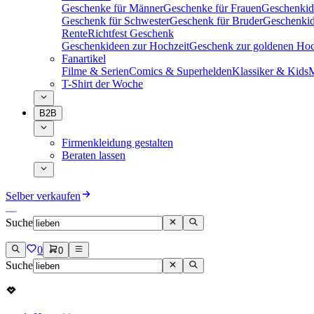
Geschenke für Männer
Geschenke für Frauen
Geschenkid
Geschenk für Schwester
Geschenk für Bruder
Geschenkid
Rente
Richtfest Geschenk
Geschenkideen zur Hochzeit
Geschenk zur goldenen Hoc
Fanartikel
Filme & Serien
Comics & Superhelden
Klassiker & Kids
M
T-Shirt der Woche
B2B
Firmenkleidung gestalten
Beraten lassen
Selber verkaufen
Suche
0
0
Suche