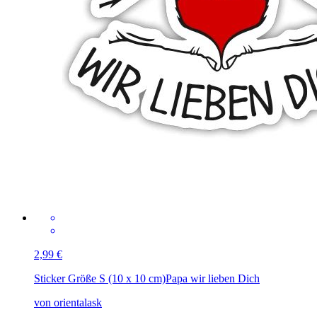
2,99 €
Sticker Größe S (10 x 10 cm)
Papa wir lieben Dich
von orientalask