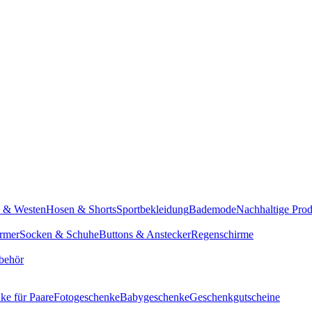
n & Westen
Hosen & Shorts
Sportbekleidung
Bademode
Nachhaltige Pro
rmer
Socken & Schuhe
Buttons & Anstecker
Regenschirme
behör
ke für Paare
Fotogeschenke
Babygeschenke
Geschenkgutscheine