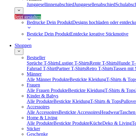
Junggesellinnenabschied
Junggesellenabschied
Schulabsc
Jetzt gestalten
Bedrucke Dein Produkt
Designs hochladen oder entdeck
Besticke Dein Produkt
Entdecke kreative Stickmotive
Shoppen
Bestseller
Sprüche T-Shirts
Lustige T-Shirts
Rente T-Shirts
Hunde T-
Fahrrad T-Shirt
Partner T-Shirts
Retro T-Shirts
Tassen mit
Männer
Alle Männer Produkte
Bestickte Kleidung
T-Shirts & Top
Frauen
Alle Frauen Produkte
Bestickte Kleidung
T-Shirts & Tops
Kinder & Babys
Alle Produkte
Bestickte Kleidung
T-Shirts & Tops
Pullove
Accessoires
Alle Accessoires
Bestickte Accessoires
Headwear
Taschen
Home & Living
Alle Produkte
Bestickte Produkte
Küche
Deko & Living
Te
Sticker
Geschenke