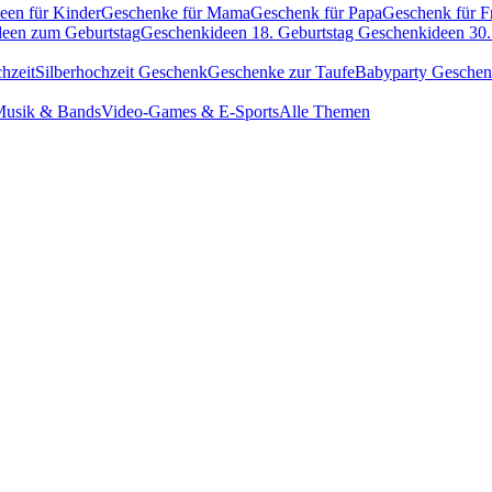
een für Kinder
Geschenke für Mama
Geschenk für Papa
Geschenk für F
een zum Geburtstag
Geschenkideen 18. Geburtstag
Geschenkideen 30.
hzeit
Silberhochzeit Geschenk
Geschenke zur Taufe
Babyparty Gesche
usik & Bands
Video-Games & E-Sports
Alle Themen