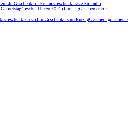
reundin
Geschenk für Freund
Geschenk beste Freundin
 Geburtstag
Geschenkideen 50. Geburtstag
Geschenke zur
nke
Geschenk zur Geburt
Geschenke zum Einzug
Geschenkgutscheine