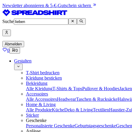
Newsletter abonnieren & 5-€-Gutschein sichern
Suche
Abmelden
0
0
Gestalten
T-Shirt bedrucken
Kleidung besticken
Bekleidung
Alle Kleidung
T-Shirts & Tops
Pullover & Hoodies
Jacke
Accessoires
Alle Accessoires
Headwear
Taschen & Rucksäcke
Halswä
Home & Living
Alle Produkte
Küche
Deko & Living
Textilien
Haustier-Zu
Sticker
Geschenke
Personalisierte Geschenke
Geburtstagsgeschenke
Geschen
Anlässe