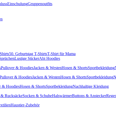
hluss
Einschulung
Gruppenoutfits
en
Shirts
50. Geburtstag T-Shirts
T-Shirt für Mama
 Sprüchen
Lustige Sticker
Abi Hoodies
s
Pullover & Hoodies
Jacken & Westen
Hosen & Shorts
Sportbekleidung
Pullover & Hoodies
Jacken & Westen
Hosen & Shorts
Sportbekleidung
N
r & Hoodies
Hosen & Shorts
Sportbekleidung
Nachhaltige Kleidung
 & Rucksäcke
Socken & Schuhe
Halswärmer
Buttons & Anstecker
Regen
xtilien
Haustier-Zubehör