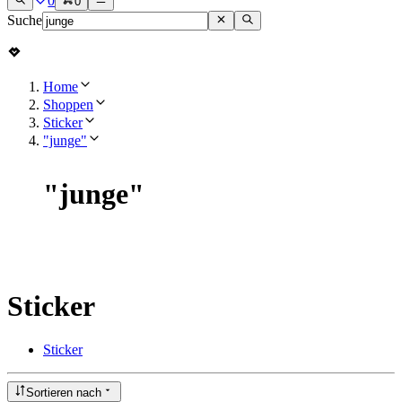
0
0
Suche
Home
Shoppen
Sticker
"junge"
"
junge
"
Sticker
Sticker
Sortieren nach