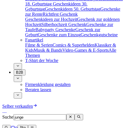
18. Geburtstag
Geschenkideen 30.
Geburtstag
Geschenkideen 50. Geburtstag
Geschenke
zur Rente
Richtfest Geschenk
Geschenkideen zur Hochzeit
Geschenk zur goldenen
Hochzeit
Silberhochzeit Geschenk
Geschenke zur
Taufe
Babyparty Geschenke
Geschenk zur
Geburt
Geschenke zum Einzug
Geschenkgutscheine
Fanartikel
Filme & Serien
Comics & Superhelden
Klassiker &
Kids
Musik & Bands
Video-Games & E-Sports
Alle
Themen
T-Shirt der Woche
B2B
Firmenkleidung gestalten
Beraten lassen
Selber verkaufen
Suche