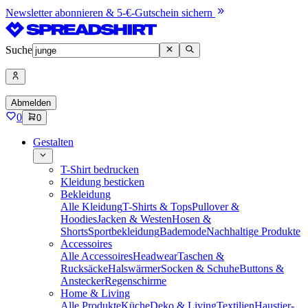
Newsletter abonnieren & 5-€-Gutschein sichern
Suche
Abmelden
0
0
Gestalten
T-Shirt bedrucken
Kleidung besticken
Bekleidung
Alle Kleidung
T-Shirts & Tops
Pullover &
Hoodies
Jacken & Westen
Hosen &
Shorts
Sportbekleidung
Bademode
Nachhaltige Produkte
Accessoires
Alle Accessoires
Headwear
Taschen &
Rucksäcke
Halswärmer
Socken & Schuhe
Buttons &
Anstecker
Regenschirme
Home & Living
Alle Produkte
Küche
Deko & Living
Textilien
Haustier-