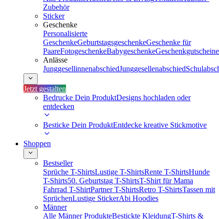
Zubehör
Sticker
Geschenke
Personalisierte
Geschenke
Geburtstagsgeschenke
Geschenke für
Paare
Fotogeschenke
Babygeschenke
Geschenkgutscheine
Anlässe
Junggesellinnenabschied
Junggesellenabschied
Schulabsc
Jetzt gestalten
Bedrucke Dein Produkt
Designs hochladen oder
entdecken
Besticke Dein Produkt
Entdecke kreative Stickmotive
Shoppen
Bestseller
Sprüche T-Shirts
Lustige T-Shirts
Rente T-Shirts
Hunde
T-Shirts
50. Geburtstag T-Shirts
T-Shirt für Mama
Fahrrad T-Shirt
Partner T-Shirts
Retro T-Shirts
Tassen mit
Sprüchen
Lustige Sticker
Abi Hoodies
Männer
Alle Männer Produkte
Bestickte Kleidung
T-Shirts &