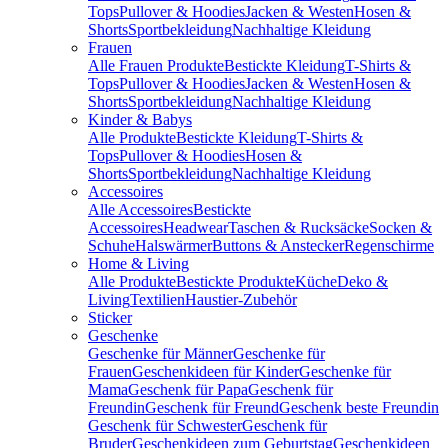
Tops
Pullover & Hoodies
Jacken & Westen
Hosen &
Shorts
Sportbekleidung
Nachhaltige Kleidung
Frauen
Alle Frauen Produkte
Bestickte Kleidung
T-Shirts &
Tops
Pullover & Hoodies
Jacken & Westen
Hosen &
Shorts
Sportbekleidung
Nachhaltige Kleidung
Kinder & Babys
Alle Produkte
Bestickte Kleidung
T-Shirts &
Tops
Pullover & Hoodies
Hosen &
Shorts
Sportbekleidung
Nachhaltige Kleidung
Accessoires
Alle Accessoires
Bestickte
Accessoires
Headwear
Taschen & Rucksäcke
Socken &
Schuhe
Halswärmer
Buttons & Anstecker
Regenschirme
Home & Living
Alle Produkte
Bestickte Produkte
Küche
Deko &
Living
Textilien
Haustier-Zubehör
Sticker
Geschenke
Geschenke für Männer
Geschenke für
Frauen
Geschenkideen für Kinder
Geschenke für
Mama
Geschenk für Papa
Geschenk für
Freundin
Geschenk für Freund
Geschenk beste Freundin
Geschenk für Schwester
Geschenk für
Bruder
Geschenkideen zum Geburtstag
Geschenkideen