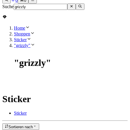
0
0
Suche
Home
Shoppen
Sticker
"grizzly"
"
grizzly
"
Sticker
Sticker
Sortieren nach