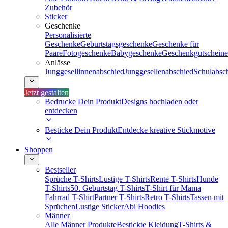
Zubehör
Sticker
Geschenke
Personalisierte
Geschenke
Geburtstagsgeschenke
Geschenke für
Paare
Fotogeschenke
Babygeschenke
Geschenkgutscheine
Anlässe
Junggesellinnenabschied
Junggesellenabschied
Schulabsc
Jetzt gestalten
Bedrucke Dein Produkt
Designs hochladen oder
entdecken
Besticke Dein Produkt
Entdecke kreative Stickmotive
Shoppen
Bestseller
Sprüche T-Shirts
Lustige T-Shirts
Rente T-Shirts
Hunde
T-Shirts
50. Geburtstag T-Shirts
T-Shirt für Mama
Fahrrad T-Shirt
Partner T-Shirts
Retro T-Shirts
Tassen mit
Sprüchen
Lustige Sticker
Abi Hoodies
Männer
Alle Männer Produkte
Bestickte Kleidung
T-Shirts &