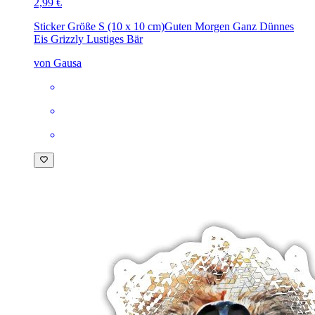
2,99 €
Sticker Größe S (10 x 10 cm)
Guten Morgen Ganz Dünnes
Eis Grizzly Lustiges Bär
von Gausa