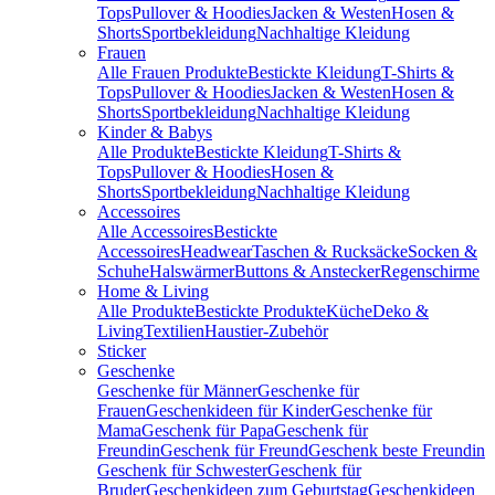
Tops
Pullover & Hoodies
Jacken & Westen
Hosen &
Shorts
Sportbekleidung
Nachhaltige Kleidung
Frauen
Alle Frauen Produkte
Bestickte Kleidung
T-Shirts &
Tops
Pullover & Hoodies
Jacken & Westen
Hosen &
Shorts
Sportbekleidung
Nachhaltige Kleidung
Kinder & Babys
Alle Produkte
Bestickte Kleidung
T-Shirts &
Tops
Pullover & Hoodies
Hosen &
Shorts
Sportbekleidung
Nachhaltige Kleidung
Accessoires
Alle Accessoires
Bestickte
Accessoires
Headwear
Taschen & Rucksäcke
Socken &
Schuhe
Halswärmer
Buttons & Anstecker
Regenschirme
Home & Living
Alle Produkte
Bestickte Produkte
Küche
Deko &
Living
Textilien
Haustier-Zubehör
Sticker
Geschenke
Geschenke für Männer
Geschenke für
Frauen
Geschenkideen für Kinder
Geschenke für
Mama
Geschenk für Papa
Geschenk für
Freundin
Geschenk für Freund
Geschenk beste Freundin
Geschenk für Schwester
Geschenk für
Bruder
Geschenkideen zum Geburtstag
Geschenkideen