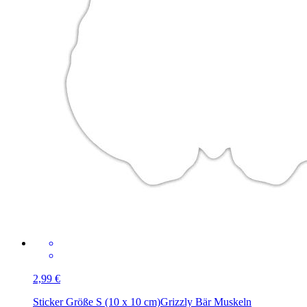
2,99 €
Sticker Größe S (10 x 10 cm)
Grizzly Bär Muskeln