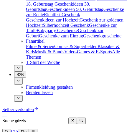
18. Geburtstag
Geschenkideen 30.
Geburtstag
Geschenkideen 50. Geburtstag
Geschenke
zur Rente
Richtfest Geschenk
Geschenkideen zur Hochzeit
Geschenk zur goldenen
Hochzeit
Silberhochzeit Geschenk
Geschenke zur
Taufe
Babyparty Geschenke
Geschenk zur
Geburt
Geschenke zum Einzug
Geschenkgutscheine
Fanartikel
Filme & Serien
Comics & Superhelden
Klassiker &
Kids
Musik & Bands
Video-Games & E-Sports
Alle
Themen
T-Shirt der Woche
B2B
Firmenkleidung gestalten
Beraten lassen
Selber verkaufen
Suche