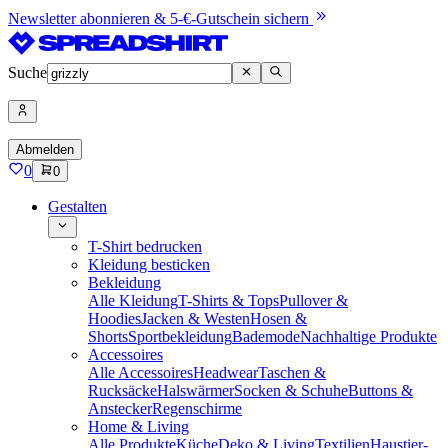
Newsletter abonnieren & 5-€-Gutschein sichern
Suche
Abmelden
0
0
Gestalten
T-Shirt bedrucken
Kleidung besticken
Bekleidung
Alle Kleidung
T-Shirts & Tops
Pullover &
Hoodies
Jacken & Westen
Hosen &
Shorts
Sportbekleidung
Bademode
Nachhaltige Produkte
Accessoires
Alle Accessoires
Headwear
Taschen &
Rucksäcke
Halswärmer
Socken & Schuhe
Buttons &
Anstecker
Regenschirme
Home & Living
Alle Produkte
Küche
Deko & Living
Textilien
Haustier-