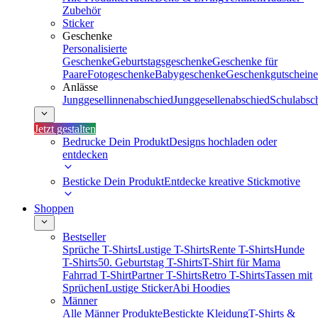
Zubehör
Sticker
Geschenke
Personalisierte
Geschenke
Geburtstagsgeschenke
Geschenke für
Paare
Fotogeschenke
Babygeschenke
Geschenkgutscheine
Anlässe
Junggesellinnenabschied
Junggesellenabschied
Schulabsc
Jetzt gestalten
Bedrucke Dein Produkt
Designs hochladen oder
entdecken
Besticke Dein Produkt
Entdecke kreative Stickmotive
Shoppen
Bestseller
Sprüche T-Shirts
Lustige T-Shirts
Rente T-Shirts
Hunde
T-Shirts
50. Geburtstag T-Shirts
T-Shirt für Mama
Fahrrad T-Shirt
Partner T-Shirts
Retro T-Shirts
Tassen mit
Sprüchen
Lustige Sticker
Abi Hoodies
Männer
Alle Männer Produkte
Bestickte Kleidung
T-Shirts &