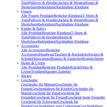
Tops
Pullover & Hoodies
Jacken & Westen
Hosen &
Shorts
Sportbekleidung
Nachhaltige Kleidung
Frauen
Alle Frauen Produkte
Bestickte Kleidung
T-Shirts &
Tops
Pullover & Hoodies
Jacken & Westen
Hosen &
Shorts
Sportbekleidung
Nachhaltige Kleidung
Kinder & Babys
Alle Produkte
Bestickte Kleidung
T-Shirts &
Tops
Pullover & Hoodies
Hosen &
Shorts
Sportbekleidung
Nachhaltige Kleidung
Accessoires
Alle Accessoires
Bestickte
Accessoires
Headwear
Taschen & Rucksäcke
Socken &
Schuhe
Halswärmer
Buttons & Anstecker
Regenschirme
Home & Living
Alle Produkte
Bestickte Produkte
Küche
Deko &
Living
Textilien
Haustier-Zubehör
Sticker
Geschenke
Geschenke für Männer
Geschenke für
Frauen
Geschenkideen für Kinder
Geschenke für
Mama
Geschenk für Papa
Geschenk für
Freundin
Geschenk für Freund
Geschenk beste Freundin
Geschenk für Schwester
Geschenk für
Bruder
Geschenkideen zum Geburtstag
Geschenkideen