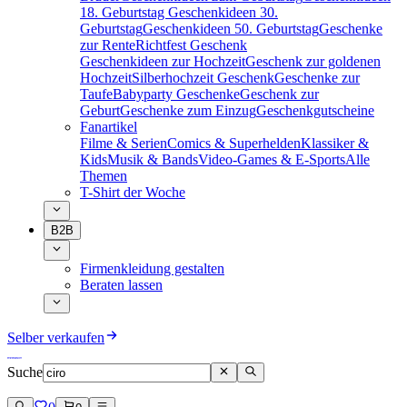
18. Geburtstag
Geschenkideen 30.
Geburtstag
Geschenkideen 50. Geburtstag
Geschenke
zur Rente
Richtfest Geschenk
Geschenkideen zur Hochzeit
Geschenk zur goldenen
Hochzeit
Silberhochzeit Geschenk
Geschenke zur
Taufe
Babyparty Geschenke
Geschenk zur
Geburt
Geschenke zum Einzug
Geschenkgutscheine
Fanartikel
Filme & Serien
Comics & Superhelden
Klassiker &
Kids
Musik & Bands
Video-Games & E-Sports
Alle
Themen
T-Shirt der Woche
B2B
Firmenkleidung gestalten
Beraten lassen
Selber verkaufen
Suche