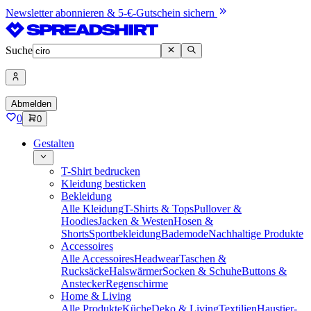
Newsletter abonnieren & 5-€-Gutschein sichern
Suche
Abmelden
0
0
Gestalten
T-Shirt bedrucken
Kleidung besticken
Bekleidung
Alle Kleidung
T-Shirts & Tops
Pullover &
Hoodies
Jacken & Westen
Hosen &
Shorts
Sportbekleidung
Bademode
Nachhaltige Produkte
Accessoires
Alle Accessoires
Headwear
Taschen &
Rucksäcke
Halswärmer
Socken & Schuhe
Buttons &
Anstecker
Regenschirme
Home & Living
Alle Produkte
Küche
Deko & Living
Textilien
Haustier-