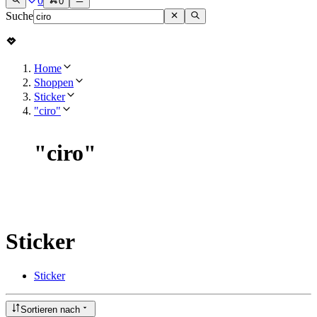
0
0
Suche
Home
Shoppen
Sticker
"ciro"
"
ciro
"
Sticker
Sticker
Sortieren nach