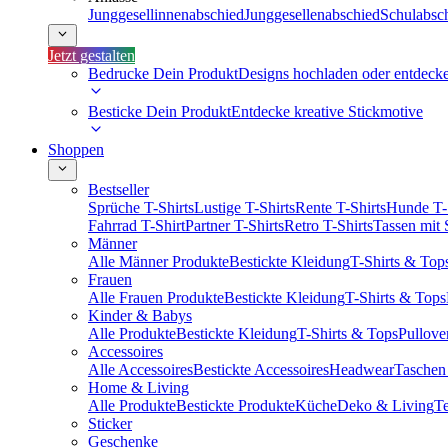
Junggesellinnenabschied
Junggesellenabschied
Schulabsc
Jetzt gestalten
Bedrucke Dein Produkt
Designs hochladen oder entdeck
Besticke Dein Produkt
Entdecke kreative Stickmotive
Shoppen
Bestseller
Sprüche T-Shirts
Lustige T-Shirts
Rente T-Shirts
Hunde T-
Fahrrad T-Shirt
Partner T-Shirts
Retro T-Shirts
Tassen mit
Männer
Alle Männer Produkte
Bestickte Kleidung
T-Shirts & Top
Frauen
Alle Frauen Produkte
Bestickte Kleidung
T-Shirts & Tops
Kinder & Babys
Alle Produkte
Bestickte Kleidung
T-Shirts & Tops
Pullove
Accessoires
Alle Accessoires
Bestickte Accessoires
Headwear
Taschen
Home & Living
Alle Produkte
Bestickte Produkte
Küche
Deko & Living
Te
Sticker
Geschenke