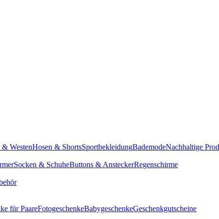
n & Westen
Hosen & Shorts
Sportbekleidung
Bademode
Nachhaltige Pro
rmer
Socken & Schuhe
Buttons & Anstecker
Regenschirme
behör
ke für Paare
Fotogeschenke
Babygeschenke
Geschenkgutscheine