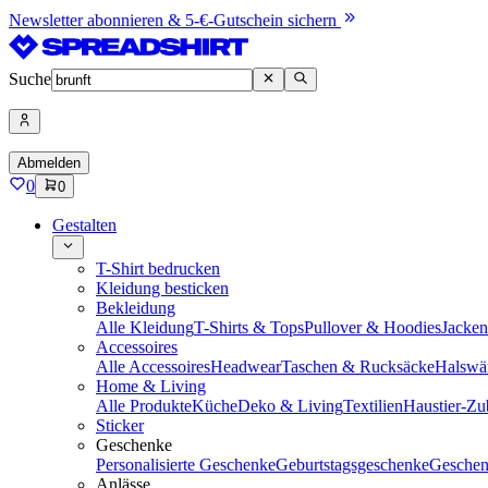
Newsletter abonnieren & 5-€-Gutschein sichern
Suche
Abmelden
0
0
Gestalten
T-Shirt bedrucken
Kleidung besticken
Bekleidung
Alle Kleidung
T-Shirts & Tops
Pullover & Hoodies
Jacke
Accessoires
Alle Accessoires
Headwear
Taschen & Rucksäcke
Halswä
Home & Living
Alle Produkte
Küche
Deko & Living
Textilien
Haustier-Zu
Sticker
Geschenke
Personalisierte Geschenke
Geburtstagsgeschenke
Geschen
Anlässe