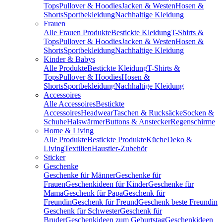
Tops
Pullover & Hoodies
Jacken & Westen
Hosen &
Shorts
Sportbekleidung
Nachhaltige Kleidung
Frauen
Alle Frauen Produkte
Bestickte Kleidung
T-Shirts &
Tops
Pullover & Hoodies
Jacken & Westen
Hosen &
Shorts
Sportbekleidung
Nachhaltige Kleidung
Kinder & Babys
Alle Produkte
Bestickte Kleidung
T-Shirts &
Tops
Pullover & Hoodies
Hosen &
Shorts
Sportbekleidung
Nachhaltige Kleidung
Accessoires
Alle Accessoires
Bestickte
Accessoires
Headwear
Taschen & Rucksäcke
Socken &
Schuhe
Halswärmer
Buttons & Anstecker
Regenschirme
Home & Living
Alle Produkte
Bestickte Produkte
Küche
Deko &
Living
Textilien
Haustier-Zubehör
Sticker
Geschenke
Geschenke für Männer
Geschenke für
Frauen
Geschenkideen für Kinder
Geschenke für
Mama
Geschenk für Papa
Geschenk für
Freundin
Geschenk für Freund
Geschenk beste Freundin
Geschenk für Schwester
Geschenk für
Bruder
Geschenkideen zum Geburtstag
Geschenkideen