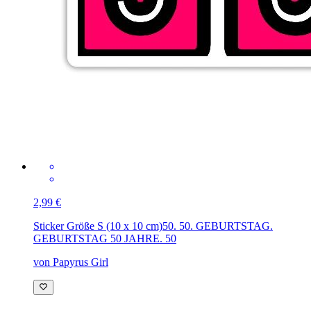
2,99 €
Sticker Größe S (10 x 10 cm)
50. 50. GEBURTSTAG.
GEBURTSTAG 50 JAHRE. 50
von Papyrus Girl