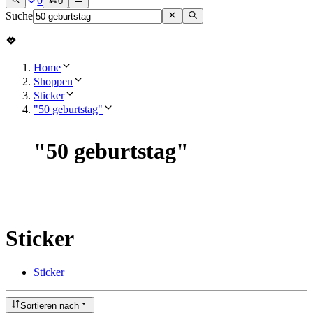
0
0
Suche
Home
Shoppen
Sticker
"50 geburtstag"
"
50 geburtstag
"
Sticker
Sticker
Sortieren nach