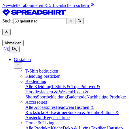
Newsletter abonnieren & 5-€-Gutschein sichern
Suche
Abmelden
0
0
Gestalten
T-Shirt bedrucken
Kleidung besticken
Bekleidung
Alle Kleidung
T-Shirts & Tops
Pullover &
Hoodies
Jacken & Westen
Hosen &
Shorts
Sportbekleidung
Bademode
Nachhaltige Produkte
Accessoires
Alle Accessoires
Headwear
Taschen &
Rucksäcke
Halswärmer
Socken & Schuhe
Buttons &
Anstecker
Regenschirme
Home & Living
Alle Produkte
Küche
Deko & Living
Textilien
Haustier-