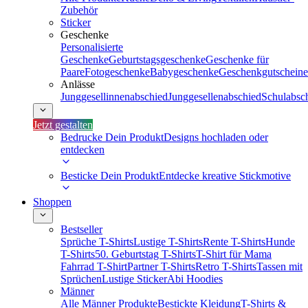
Zubehör
Sticker
Geschenke
Personalisierte
Geschenke
Geburtstagsgeschenke
Geschenke für
Paare
Fotogeschenke
Babygeschenke
Geschenkgutscheine
Anlässe
Junggesellinnenabschied
Junggesellenabschied
Schulabsc
Jetzt gestalten
Bedrucke Dein Produkt
Designs hochladen oder
entdecken
Besticke Dein Produkt
Entdecke kreative Stickmotive
Shoppen
Bestseller
Sprüche T-Shirts
Lustige T-Shirts
Rente T-Shirts
Hunde
T-Shirts
50. Geburtstag T-Shirts
T-Shirt für Mama
Fahrrad T-Shirt
Partner T-Shirts
Retro T-Shirts
Tassen mit
Sprüchen
Lustige Sticker
Abi Hoodies
Männer
Alle Männer Produkte
Bestickte Kleidung
T-Shirts &