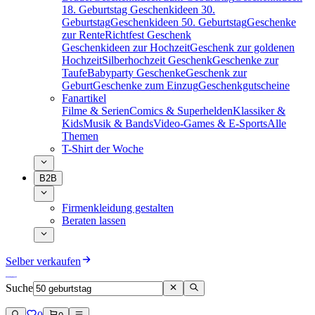
18. Geburtstag
Geschenkideen 30.
Geburtstag
Geschenkideen 50. Geburtstag
Geschenke
zur Rente
Richtfest Geschenk
Geschenkideen zur Hochzeit
Geschenk zur goldenen
Hochzeit
Silberhochzeit Geschenk
Geschenke zur
Taufe
Babyparty Geschenke
Geschenk zur
Geburt
Geschenke zum Einzug
Geschenkgutscheine
Fanartikel
Filme & Serien
Comics & Superhelden
Klassiker &
Kids
Musik & Bands
Video-Games & E-Sports
Alle
Themen
T-Shirt der Woche
B2B
Firmenkleidung gestalten
Beraten lassen
Selber verkaufen
Suche