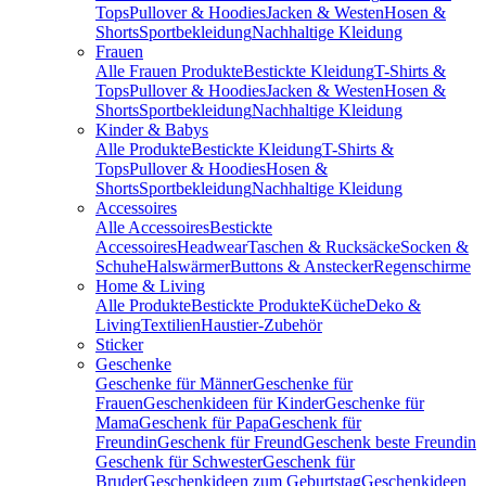
Tops
Pullover & Hoodies
Jacken & Westen
Hosen &
Shorts
Sportbekleidung
Nachhaltige Kleidung
Frauen
Alle Frauen Produkte
Bestickte Kleidung
T-Shirts &
Tops
Pullover & Hoodies
Jacken & Westen
Hosen &
Shorts
Sportbekleidung
Nachhaltige Kleidung
Kinder & Babys
Alle Produkte
Bestickte Kleidung
T-Shirts &
Tops
Pullover & Hoodies
Hosen &
Shorts
Sportbekleidung
Nachhaltige Kleidung
Accessoires
Alle Accessoires
Bestickte
Accessoires
Headwear
Taschen & Rucksäcke
Socken &
Schuhe
Halswärmer
Buttons & Anstecker
Regenschirme
Home & Living
Alle Produkte
Bestickte Produkte
Küche
Deko &
Living
Textilien
Haustier-Zubehör
Sticker
Geschenke
Geschenke für Männer
Geschenke für
Frauen
Geschenkideen für Kinder
Geschenke für
Mama
Geschenk für Papa
Geschenk für
Freundin
Geschenk für Freund
Geschenk beste Freundin
Geschenk für Schwester
Geschenk für
Bruder
Geschenkideen zum Geburtstag
Geschenkideen