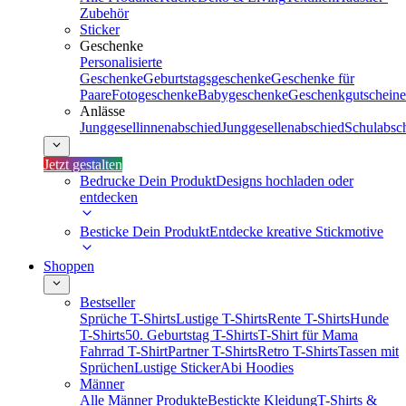
Zubehör
Sticker
Geschenke
Personalisierte
Geschenke
Geburtstagsgeschenke
Geschenke für
Paare
Fotogeschenke
Babygeschenke
Geschenkgutscheine
Anlässe
Junggesellinnenabschied
Junggesellenabschied
Schulabsc
Jetzt gestalten
Bedrucke Dein Produkt
Designs hochladen oder
entdecken
Besticke Dein Produkt
Entdecke kreative Stickmotive
Shoppen
Bestseller
Sprüche T-Shirts
Lustige T-Shirts
Rente T-Shirts
Hunde
T-Shirts
50. Geburtstag T-Shirts
T-Shirt für Mama
Fahrrad T-Shirt
Partner T-Shirts
Retro T-Shirts
Tassen mit
Sprüchen
Lustige Sticker
Abi Hoodies
Männer
Alle Männer Produkte
Bestickte Kleidung
T-Shirts &