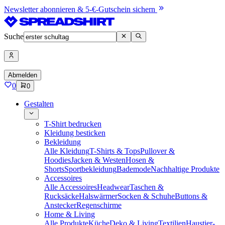
Newsletter abonnieren & 5-€-Gutschein sichern
Suche
Abmelden
0
0
Gestalten
T-Shirt bedrucken
Kleidung besticken
Bekleidung
Alle Kleidung
T-Shirts & Tops
Pullover &
Hoodies
Jacken & Westen
Hosen &
Shorts
Sportbekleidung
Bademode
Nachhaltige Produkte
Accessoires
Alle Accessoires
Headwear
Taschen &
Rucksäcke
Halswärmer
Socken & Schuhe
Buttons &
Anstecker
Regenschirme
Home & Living
Alle Produkte
Küche
Deko & Living
Textilien
Haustier-