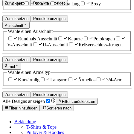
Zurücksetzen
Produkte anzeigen
Cropped
Slim Fit
Extra lang
Boxy
Zurücksetzen
Produkte anzeigen
Ausschnitt
Wähle einen Ausschnitt
Rundhals Ausschnitt
Kapuze
Polokragen
V-Ausschnitt
U-Ausschnitt
Reißverschluss-Kragen
Zurücksetzen
Produkte anzeigen
Ärmel
Wähle einen Ärmeltyp
Kurzärmlig
Langarm
Ärmellos
3/4-Arm
Zurücksetzen
Produkte anzeigen
Alle Designs anzeigen
Filter zurücksetzen
Filter hinzufügen
Sortieren nach
Bekleidung
T-Shirts & Tops
Pullover & Hoodies