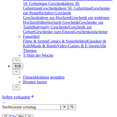
18. Geburtstag
Geschenkideen 30.
Geburtstag
Geschenkideen 50. Geburtstag
Geschenke
zur Rente
Richtfest Geschenk
Geschenkideen zur Hochzeit
Geschenk zur goldenen
Hochzeit
Silberhochzeit Geschenk
Geschenke zur
Taufe
Babyparty Geschenke
Geschenk zur
Geburt
Geschenke zum Einzug
Geschenkgutscheine
Fanartikel
Filme & Serien
Comics & Superhelden
Klassiker &
Kids
Musik & Bands
Video-Games & E-Sports
Alle
Themen
T-Shirt der Woche
B2B
Firmenkleidung gestalten
Beraten lassen
Selber verkaufen
Suche