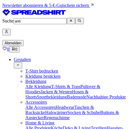
Newsletter abonnieren & 5-€-Gutschein sichern
Suche
Abmelden
0
0
Gestalten
T-Shirt bedrucken
Kleidung besticken
Bekleidung
Alle Kleidung
T-Shirts & Tops
Pullover &
Hoodies
Jacken & Westen
Hosen &
Shorts
Sportbekleidung
Bademode
Nachhaltige Produkte
Accessoires
Alle Accessoires
Headwear
Taschen &
Rucksäcke
Halswärmer
Socken & Schuhe
Buttons &
Anstecker
Regenschirme
Home & Living
Alle Produkte
Küche
Deko & Living
Textilien
Haustier-