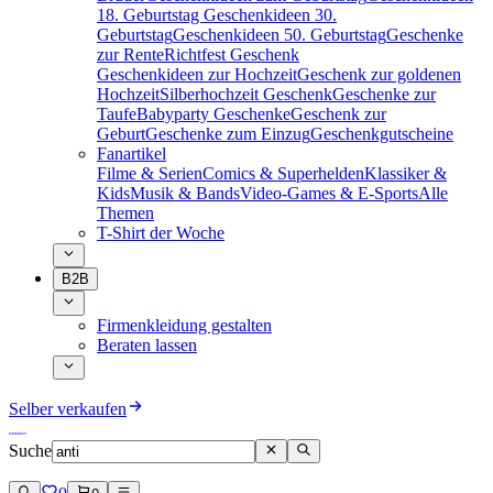
18. Geburtstag
Geschenkideen 30.
Geburtstag
Geschenkideen 50. Geburtstag
Geschenke
zur Rente
Richtfest Geschenk
Geschenkideen zur Hochzeit
Geschenk zur goldenen
Hochzeit
Silberhochzeit Geschenk
Geschenke zur
Taufe
Babyparty Geschenke
Geschenk zur
Geburt
Geschenke zum Einzug
Geschenkgutscheine
Fanartikel
Filme & Serien
Comics & Superhelden
Klassiker &
Kids
Musik & Bands
Video-Games & E-Sports
Alle
Themen
T-Shirt der Woche
B2B
Firmenkleidung gestalten
Beraten lassen
Selber verkaufen
Suche