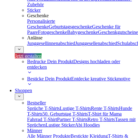
Zubehör
Sticker
Geschenke
Personalisierte
Geschenke
Geburtstagsgeschenke
Geschenke für
Paare
Fotogeschenke
Babygeschenke
Geschenkgutscheine
Anlässe
Junggesellinnenabschied
Junggesellenabschied
Schulabsc
Jetzt gestalten
Bedrucke Dein Produkt
Designs hochladen oder
entdecken
Besticke Dein Produkt
Entdecke kreative Stickmotive
Shoppen
Bestseller
Sprüche T-Shirts
Lustige T-Shirts
Rente T-Shirts
Hunde
T-Shirts
50. Geburtstag T-Shirts
T-Shirt für Mama
Fahrrad T-Shirt
Partner T-Shirts
Retro T-Shirts
Tassen mit
Sprüchen
Lustige Sticker
Abi Hoodies
Männer
Alle Männer Produkte
Bestickte Kleidung
T-Shirts &