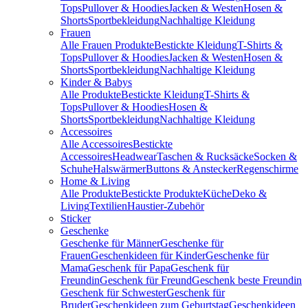
Tops
Pullover & Hoodies
Jacken & Westen
Hosen &
Shorts
Sportbekleidung
Nachhaltige Kleidung
Frauen
Alle Frauen Produkte
Bestickte Kleidung
T-Shirts &
Tops
Pullover & Hoodies
Jacken & Westen
Hosen &
Shorts
Sportbekleidung
Nachhaltige Kleidung
Kinder & Babys
Alle Produkte
Bestickte Kleidung
T-Shirts &
Tops
Pullover & Hoodies
Hosen &
Shorts
Sportbekleidung
Nachhaltige Kleidung
Accessoires
Alle Accessoires
Bestickte
Accessoires
Headwear
Taschen & Rucksäcke
Socken &
Schuhe
Halswärmer
Buttons & Anstecker
Regenschirme
Home & Living
Alle Produkte
Bestickte Produkte
Küche
Deko &
Living
Textilien
Haustier-Zubehör
Sticker
Geschenke
Geschenke für Männer
Geschenke für
Frauen
Geschenkideen für Kinder
Geschenke für
Mama
Geschenk für Papa
Geschenk für
Freundin
Geschenk für Freund
Geschenk beste Freundin
Geschenk für Schwester
Geschenk für
Bruder
Geschenkideen zum Geburtstag
Geschenkideen