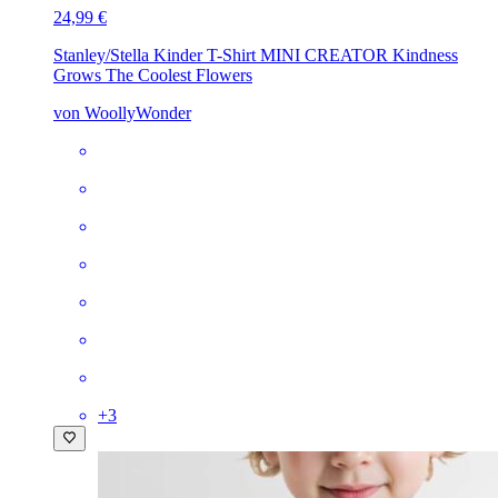
24,99 €
Stanley/Stella Kinder T-Shirt MINI CREATOR
Kindness
Grows The Coolest Flowers
von WoollyWonder
+
3