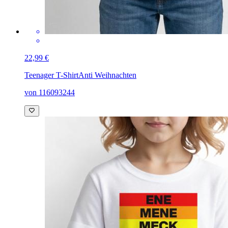
22,99 €
Teenager T-Shirt
Anti Weihnachten
von 116093244