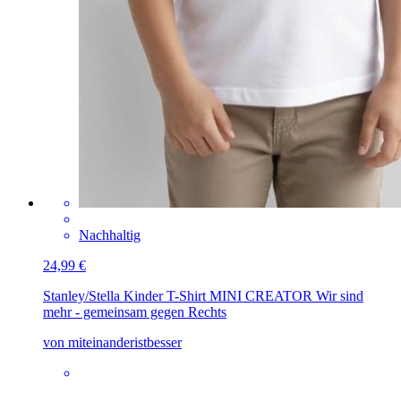
Nachhaltig
24,99 €
Stanley/Stella Kinder T-Shirt MINI CREATOR
Wir sind
mehr - gemeinsam gegen Rechts
von miteinanderistbesser