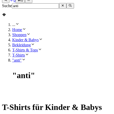
0
0
Suche
...
Home
Shoppen
Kinder & Babys
Bekleidung
T-Shirts & Tops
T-Shirts
"anti"
"
anti
"
T-Shirts für Kinder & Babys