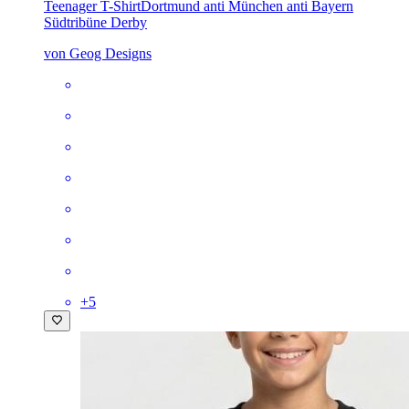
Teenager T-Shirt
Dortmund anti München anti Bayern
Südtribüne Derby
von Geog Designs
+
5