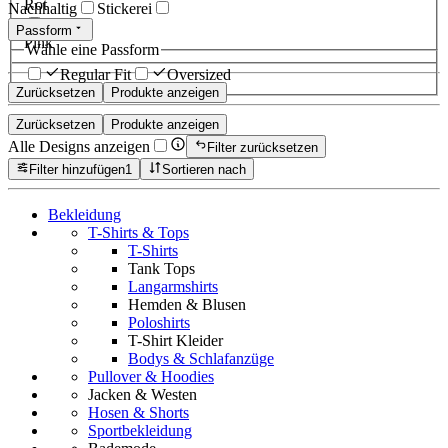
Rot
Nachhaltig
Stickerei
Passform
Pink
Wähle eine Passform
Regular Fit
Oversized
Zurücksetzen
Produkte anzeigen
Zurücksetzen
Produkte anzeigen
Alle Designs anzeigen
Filter zurücksetzen
Filter hinzufügen
1
Sortieren nach
Bekleidung
T-Shirts & Tops
T-Shirts
Tank Tops
Langarmshirts
Hemden & Blusen
Poloshirts
T-Shirt Kleider
Bodys & Schlafanzüge
Pullover & Hoodies
Jacken & Westen
Hosen & Shorts
Sportbekleidung