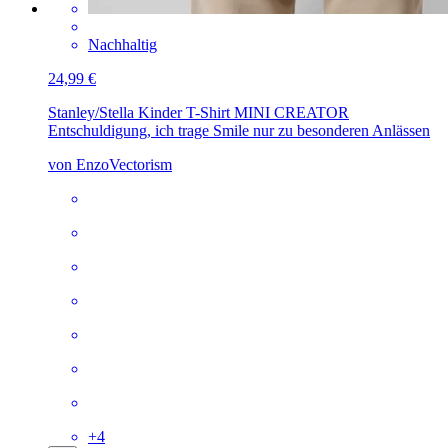
Nachhaltig
24,99 €
Stanley/Stella Kinder T-Shirt MINI CREATOR
Entschuldigung, ich trage Smile nur zu besonderen Anlässen
von EnzoVectorism
+
4