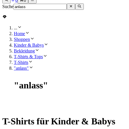
0
0
Suche
...
Home
Shoppen
Kinder & Babys
Bekleidung
T-Shirts & Tops
T-Shirts
"anlass"
"
anlass
"
T-Shirts für Kinder & Babys