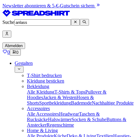
Newsletter abonnieren & 5-€-Gutschein sichern
Suche
Abmelden
0
0
Gestalten
T-Shirt bedrucken
Kleidung besticken
Bekleidung
Alle Kleidung
T-Shirts & Tops
Pullover &
Hoodies
Jacken & Westen
Hosen &
Shorts
Sportbekleidung
Bademode
Nachhaltige Produkte
Accessoires
Alle Accessoires
Headwear
Taschen &
Rucksäcke
Halswärmer
Socken & Schuhe
Buttons &
Anstecker
Regenschirme
Home & Living
Alle Produkte
Küche
Deko & Living
Textilien
Haustier-