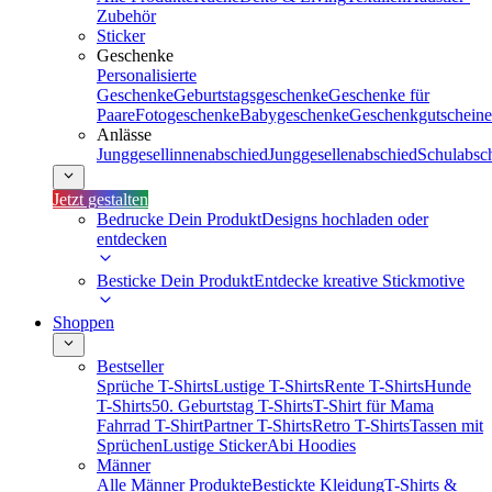
Zubehör
Sticker
Geschenke
Personalisierte
Geschenke
Geburtstagsgeschenke
Geschenke für
Paare
Fotogeschenke
Babygeschenke
Geschenkgutscheine
Anlässe
Junggesellinnenabschied
Junggesellenabschied
Schulabsc
Jetzt gestalten
Bedrucke Dein Produkt
Designs hochladen oder
entdecken
Besticke Dein Produkt
Entdecke kreative Stickmotive
Shoppen
Bestseller
Sprüche T-Shirts
Lustige T-Shirts
Rente T-Shirts
Hunde
T-Shirts
50. Geburtstag T-Shirts
T-Shirt für Mama
Fahrrad T-Shirt
Partner T-Shirts
Retro T-Shirts
Tassen mit
Sprüchen
Lustige Sticker
Abi Hoodies
Männer
Alle Männer Produkte
Bestickte Kleidung
T-Shirts &