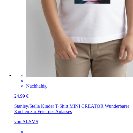
Nachhaltig
24,99 €
Stanley/Stella Kinder T-Shirt MINI CREATOR
Wunderbarer
Kuchen zur Feier des Anlasses
von AI-SMS