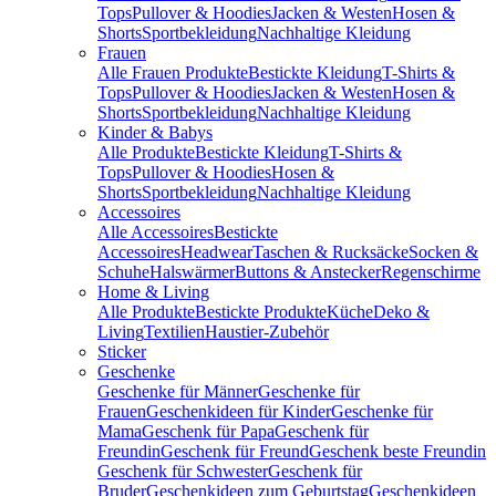
Tops
Pullover & Hoodies
Jacken & Westen
Hosen &
Shorts
Sportbekleidung
Nachhaltige Kleidung
Frauen
Alle Frauen Produkte
Bestickte Kleidung
T-Shirts &
Tops
Pullover & Hoodies
Jacken & Westen
Hosen &
Shorts
Sportbekleidung
Nachhaltige Kleidung
Kinder & Babys
Alle Produkte
Bestickte Kleidung
T-Shirts &
Tops
Pullover & Hoodies
Hosen &
Shorts
Sportbekleidung
Nachhaltige Kleidung
Accessoires
Alle Accessoires
Bestickte
Accessoires
Headwear
Taschen & Rucksäcke
Socken &
Schuhe
Halswärmer
Buttons & Anstecker
Regenschirme
Home & Living
Alle Produkte
Bestickte Produkte
Küche
Deko &
Living
Textilien
Haustier-Zubehör
Sticker
Geschenke
Geschenke für Männer
Geschenke für
Frauen
Geschenkideen für Kinder
Geschenke für
Mama
Geschenk für Papa
Geschenk für
Freundin
Geschenk für Freund
Geschenk beste Freundin
Geschenk für Schwester
Geschenk für
Bruder
Geschenkideen zum Geburtstag
Geschenkideen