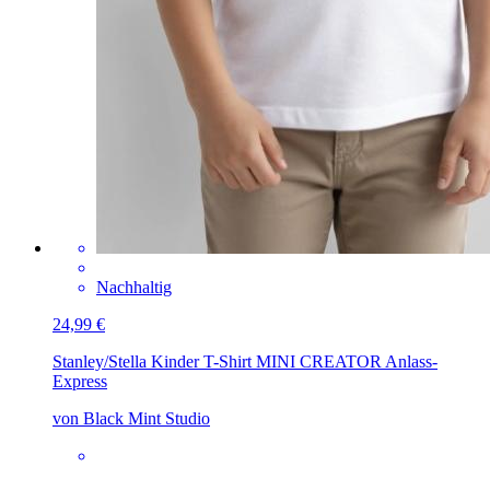
Nachhaltig
24,99 €
Stanley/Stella Kinder T-Shirt MINI CREATOR
Anlass-
Express
von Black Mint Studio