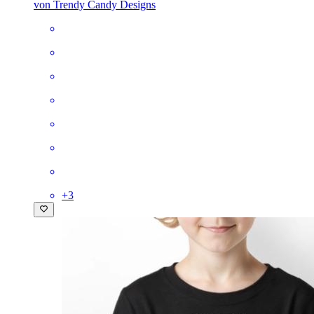
von Trendy Candy Designs
+
3