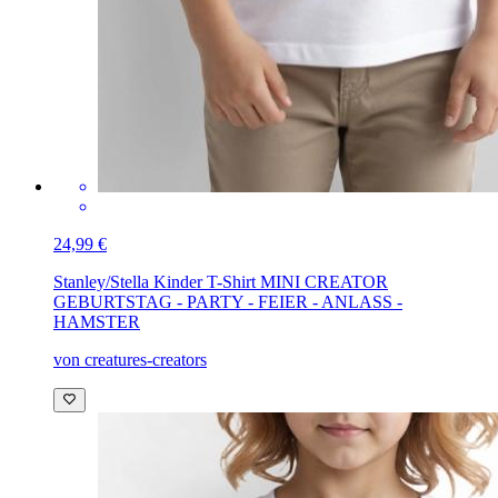
24,99 €
Stanley/Stella Kinder T-Shirt MINI CREATOR
GEBURTSTAG - PARTY - FEIER - ANLASS -
HAMSTER
von creatures-creators