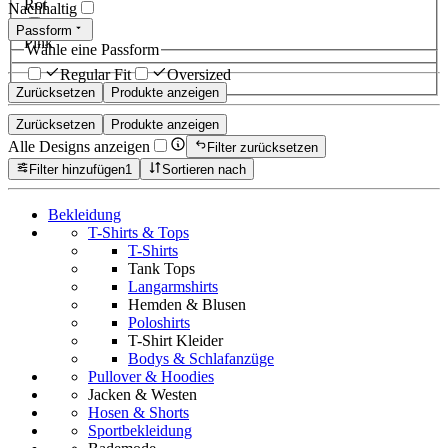
Rot
Nachhaltig
Passform
Pink
Wähle eine Passform
Regular Fit
Oversized
Zurücksetzen
Produkte anzeigen
Zurücksetzen
Produkte anzeigen
Alle Designs anzeigen
Filter zurücksetzen
Filter hinzufügen
1
Sortieren nach
Bekleidung
T-Shirts & Tops
T-Shirts
Tank Tops
Langarmshirts
Hemden & Blusen
Poloshirts
T-Shirt Kleider
Bodys & Schlafanzüge
Pullover & Hoodies
Jacken & Westen
Hosen & Shorts
Sportbekleidung