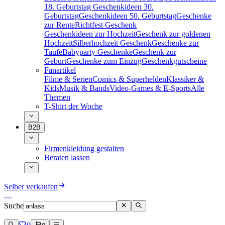
18. Geburtstag
Geschenkideen 30.
Geburtstag
Geschenkideen 50. Geburtstag
Geschenke
zur Rente
Richtfest Geschenk
Geschenkideen zur Hochzeit
Geschenk zur goldenen
Hochzeit
Silberhochzeit Geschenk
Geschenke zur
Taufe
Babyparty Geschenke
Geschenk zur
Geburt
Geschenke zum Einzug
Geschenkgutscheine
Fanartikel
Filme & Serien
Comics & Superhelden
Klassiker &
Kids
Musik & Bands
Video-Games & E-Sports
Alle
Themen
T-Shirt der Woche
B2B
Firmenkleidung gestalten
Beraten lassen
Selber verkaufen
Suche