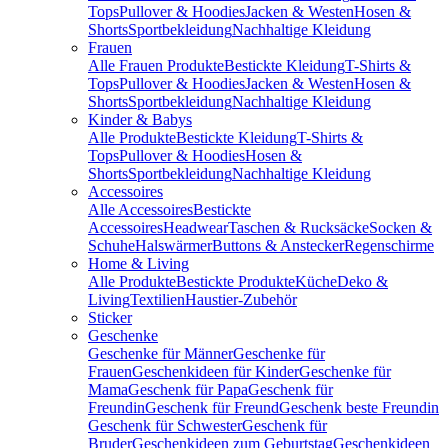
Tops
Pullover & Hoodies
Jacken & Westen
Hosen &
Shorts
Sportbekleidung
Nachhaltige Kleidung
Frauen
Alle Frauen Produkte
Bestickte Kleidung
T-Shirts &
Tops
Pullover & Hoodies
Jacken & Westen
Hosen &
Shorts
Sportbekleidung
Nachhaltige Kleidung
Kinder & Babys
Alle Produkte
Bestickte Kleidung
T-Shirts &
Tops
Pullover & Hoodies
Hosen &
Shorts
Sportbekleidung
Nachhaltige Kleidung
Accessoires
Alle Accessoires
Bestickte
Accessoires
Headwear
Taschen & Rucksäcke
Socken &
Schuhe
Halswärmer
Buttons & Anstecker
Regenschirme
Home & Living
Alle Produkte
Bestickte Produkte
Küche
Deko &
Living
Textilien
Haustier-Zubehör
Sticker
Geschenke
Geschenke für Männer
Geschenke für
Frauen
Geschenkideen für Kinder
Geschenke für
Mama
Geschenk für Papa
Geschenk für
Freundin
Geschenk für Freund
Geschenk beste Freundin
Geschenk für Schwester
Geschenk für
Bruder
Geschenkideen zum Geburtstag
Geschenkideen