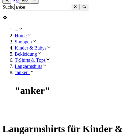
0
0
Suche
...
Home
Shoppen
Kinder & Babys
Bekleidung
T-Shirts & Tops
Langarmshirts
"anker"
"
anker
"
Langarmshirts für Kinder &