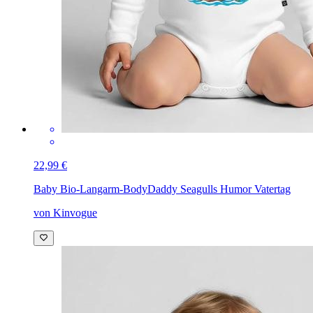
22,99 €
Baby Bio-Langarm-Body
Daddy Seagulls Humor Vatertag
von Kinvogue