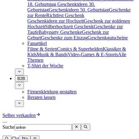
18. Geburtstag
Geschenkideen 30.
Geburtstag
Geschenkideen 50. Geburtstag
Geschenke
zur Rente
Richtfest Geschenk
Geschenkideen zur Hochzeit
Geschenk zur goldenen
Hochzeit
Silberhochzeit Geschenk
Geschenke zur
Taufe
Babyparty Geschenke
Geschenk zur
Geburt
Geschenke zum Einzug
Geschenkgutscheine
Fanartikel
Filme & Serien
Comics & Superhelden
Klassiker &
Kids
Musik & Bands
Video-Games & E-Sports
Alle
Themen
T-Shirt der Woche
B2B
Firmenkleidung gestalten
Beraten lassen
Selber verkaufen
Suche