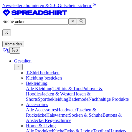
Newsletter abonnieren & 5-€-Gutschein sichern
Suche
Abmelden
0
0
Gestalten
T-Shirt bedrucken
Kleidung besticken
Bekleidung
Alle Kleidung
T-Shirts & Tops
Pullover &
Hoodies
Jacken & Westen
Hosen &
Shorts
Sportbekleidung
Bademode
Nachhaltige Produkte
Accessoires
Alle Accessoires
Headwear
Taschen &
Rucksäcke
Halswärmer
Socken & Schuhe
Buttons &
Anstecker
Regenschirme
Home & Living
Alle Produkte
Küche
Deko & Living
Textilien
Haustier-