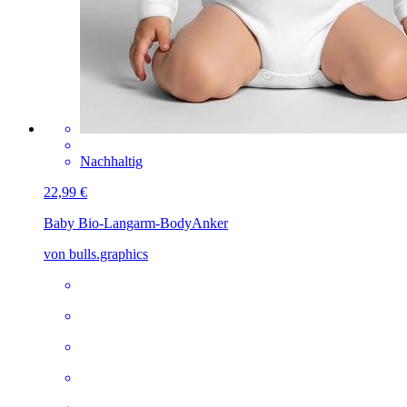
Nachhaltig
22,99 €
Baby Bio-Langarm-Body
Anker
von bulls.graphics