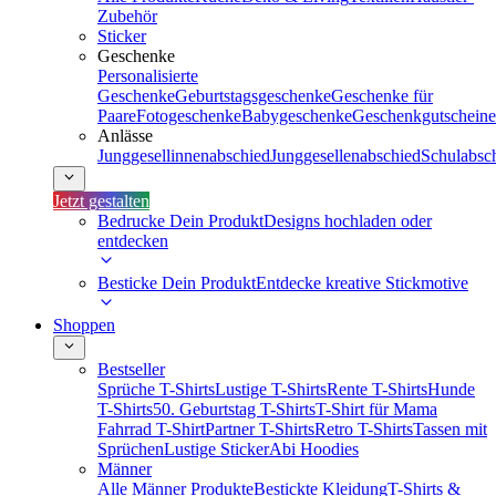
Zubehör
Sticker
Geschenke
Personalisierte
Geschenke
Geburtstagsgeschenke
Geschenke für
Paare
Fotogeschenke
Babygeschenke
Geschenkgutscheine
Anlässe
Junggesellinnenabschied
Junggesellenabschied
Schulabsc
Jetzt gestalten
Bedrucke Dein Produkt
Designs hochladen oder
entdecken
Besticke Dein Produkt
Entdecke kreative Stickmotive
Shoppen
Bestseller
Sprüche T-Shirts
Lustige T-Shirts
Rente T-Shirts
Hunde
T-Shirts
50. Geburtstag T-Shirts
T-Shirt für Mama
Fahrrad T-Shirt
Partner T-Shirts
Retro T-Shirts
Tassen mit
Sprüchen
Lustige Sticker
Abi Hoodies
Männer
Alle Männer Produkte
Bestickte Kleidung
T-Shirts &