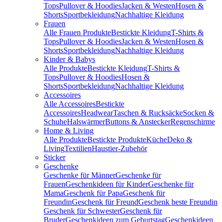
Tops
Pullover & Hoodies
Jacken & Westen
Hosen &
Shorts
Sportbekleidung
Nachhaltige Kleidung
Frauen
Alle Frauen Produkte
Bestickte Kleidung
T-Shirts &
Tops
Pullover & Hoodies
Jacken & Westen
Hosen &
Shorts
Sportbekleidung
Nachhaltige Kleidung
Kinder & Babys
Alle Produkte
Bestickte Kleidung
T-Shirts &
Tops
Pullover & Hoodies
Hosen &
Shorts
Sportbekleidung
Nachhaltige Kleidung
Accessoires
Alle Accessoires
Bestickte
Accessoires
Headwear
Taschen & Rucksäcke
Socken &
Schuhe
Halswärmer
Buttons & Anstecker
Regenschirme
Home & Living
Alle Produkte
Bestickte Produkte
Küche
Deko &
Living
Textilien
Haustier-Zubehör
Sticker
Geschenke
Geschenke für Männer
Geschenke für
Frauen
Geschenkideen für Kinder
Geschenke für
Mama
Geschenk für Papa
Geschenk für
Freundin
Geschenk für Freund
Geschenk beste Freundin
Geschenk für Schwester
Geschenk für
Bruder
Geschenkideen zum Geburtstag
Geschenkideen