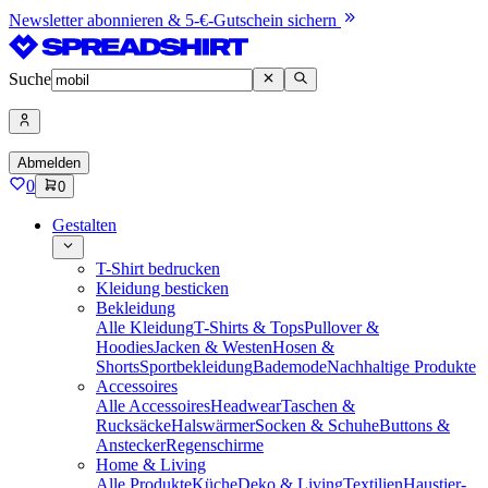
Newsletter abonnieren & 5-€-Gutschein sichern
Suche
Abmelden
0
0
Gestalten
T-Shirt bedrucken
Kleidung besticken
Bekleidung
Alle Kleidung
T-Shirts & Tops
Pullover &
Hoodies
Jacken & Westen
Hosen &
Shorts
Sportbekleidung
Bademode
Nachhaltige Produkte
Accessoires
Alle Accessoires
Headwear
Taschen &
Rucksäcke
Halswärmer
Socken & Schuhe
Buttons &
Anstecker
Regenschirme
Home & Living
Alle Produkte
Küche
Deko & Living
Textilien
Haustier-