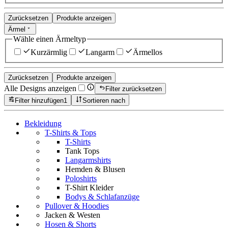
Zurücksetzen
Produkte anzeigen
Ärmel
Wähle einen Ärmeltyp
Kurzärmlig
Langarm
Ärmellos
Zurücksetzen
Produkte anzeigen
Alle Designs anzeigen
Filter zurücksetzen
Filter hinzufügen
1
Sortieren nach
Bekleidung
T-Shirts & Tops
T-Shirts
Tank Tops
Langarmshirts
Hemden & Blusen
Poloshirts
T-Shirt Kleider
Bodys & Schlafanzüge
Pullover & Hoodies
Jacken & Westen
Hosen & Shorts