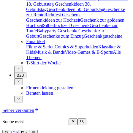
18. Geburtstag
Geschenkideen 30.
Geburtstag
Geschenkideen 50. Geburtstag
Geschenke
zur Rente
Richtfest Geschenk
Geschenkideen zur Hochzeit
Geschenk zur goldenen
Hochzeit
Silberhochzeit Geschenk
Geschenke zur
Taufe
Babyparty Geschenke
Geschenk zur
Geburt
Geschenke zum Einzug
Geschenkgutscheine
Fanartikel
Filme & Serien
Comics & Superhelden
Klassiker &
Kids
Musik & Bands
Video-Games & E-Sports
Alle
Themen
T-Shirt der Woche
B2B
Firmenkleidung gestalten
Beraten lassen
Selber verkaufen
Suche