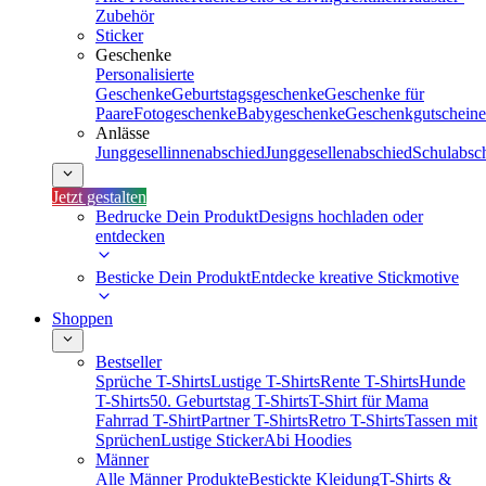
Zubehör
Sticker
Geschenke
Personalisierte
Geschenke
Geburtstagsgeschenke
Geschenke für
Paare
Fotogeschenke
Babygeschenke
Geschenkgutscheine
Anlässe
Junggesellinnenabschied
Junggesellenabschied
Schulabsc
Jetzt gestalten
Bedrucke Dein Produkt
Designs hochladen oder
entdecken
Besticke Dein Produkt
Entdecke kreative Stickmotive
Shoppen
Bestseller
Sprüche T-Shirts
Lustige T-Shirts
Rente T-Shirts
Hunde
T-Shirts
50. Geburtstag T-Shirts
T-Shirt für Mama
Fahrrad T-Shirt
Partner T-Shirts
Retro T-Shirts
Tassen mit
Sprüchen
Lustige Sticker
Abi Hoodies
Männer
Alle Männer Produkte
Bestickte Kleidung
T-Shirts &