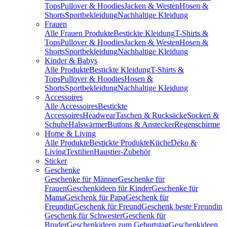
Tops
Pullover & Hoodies
Jacken & Westen
Hosen &
Shorts
Sportbekleidung
Nachhaltige Kleidung
Frauen
Alle Frauen Produkte
Bestickte Kleidung
T-Shirts &
Tops
Pullover & Hoodies
Jacken & Westen
Hosen &
Shorts
Sportbekleidung
Nachhaltige Kleidung
Kinder & Babys
Alle Produkte
Bestickte Kleidung
T-Shirts &
Tops
Pullover & Hoodies
Hosen &
Shorts
Sportbekleidung
Nachhaltige Kleidung
Accessoires
Alle Accessoires
Bestickte
Accessoires
Headwear
Taschen & Rucksäcke
Socken &
Schuhe
Halswärmer
Buttons & Anstecker
Regenschirme
Home & Living
Alle Produkte
Bestickte Produkte
Küche
Deko &
Living
Textilien
Haustier-Zubehör
Sticker
Geschenke
Geschenke für Männer
Geschenke für
Frauen
Geschenkideen für Kinder
Geschenke für
Mama
Geschenk für Papa
Geschenk für
Freundin
Geschenk für Freund
Geschenk beste Freundin
Geschenk für Schwester
Geschenk für
Bruder
Geschenkideen zum Geburtstag
Geschenkideen