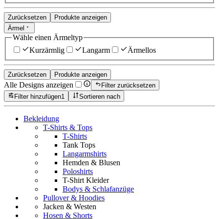
Zurücksetzen
Produkte anzeigen
Ärmel
Wähle einen Ärmeltyp
Kurzärmlig
Langarm
Ärmellos
Zurücksetzen
Produkte anzeigen
Alle Designs anzeigen
Filter zurücksetzen
Filter hinzufügen
1
Sortieren nach
Bekleidung
T-Shirts & Tops
T-Shirts
Tank Tops
Langarmshirts
Hemden & Blusen
Poloshirts
T-Shirt Kleider
Bodys & Schlafanzüge
Pullover & Hoodies
Jacken & Westen
Hosen & Shorts