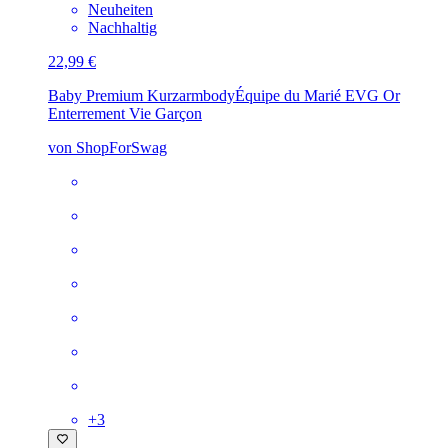
Neuheiten
Nachhaltig
22,99 €
Baby Premium Kurzarmbody
Équipe du Marié EVG Or
Enterrement Vie Garçon
von ShopForSwag
+
3