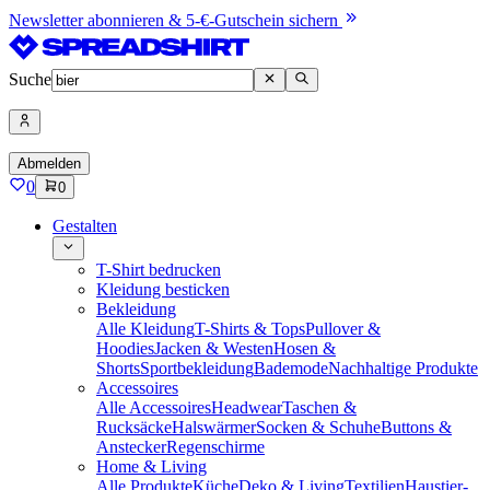
Newsletter abonnieren & 5-€-Gutschein sichern
Suche
Abmelden
0
0
Gestalten
T-Shirt bedrucken
Kleidung besticken
Bekleidung
Alle Kleidung
T-Shirts & Tops
Pullover &
Hoodies
Jacken & Westen
Hosen &
Shorts
Sportbekleidung
Bademode
Nachhaltige Produkte
Accessoires
Alle Accessoires
Headwear
Taschen &
Rucksäcke
Halswärmer
Socken & Schuhe
Buttons &
Anstecker
Regenschirme
Home & Living
Alle Produkte
Küche
Deko & Living
Textilien
Haustier-