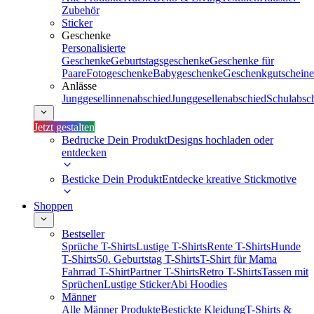
Zubehör
Sticker
Geschenke
Personalisierte
Geschenke
Geburtstagsgeschenke
Geschenke für
Paare
Fotogeschenke
Babygeschenke
Geschenkgutscheine
Anlässe
Junggesellinnenabschied
Junggesellenabschied
Schulabsc
Jetzt gestalten
Bedrucke Dein Produkt
Designs hochladen oder
entdecken
Besticke Dein Produkt
Entdecke kreative Stickmotive
Shoppen
Bestseller
Sprüche T-Shirts
Lustige T-Shirts
Rente T-Shirts
Hunde
T-Shirts
50. Geburtstag T-Shirts
T-Shirt für Mama
Fahrrad T-Shirt
Partner T-Shirts
Retro T-Shirts
Tassen mit
Sprüchen
Lustige Sticker
Abi Hoodies
Männer
Alle Männer Produkte
Bestickte Kleidung
T-Shirts &