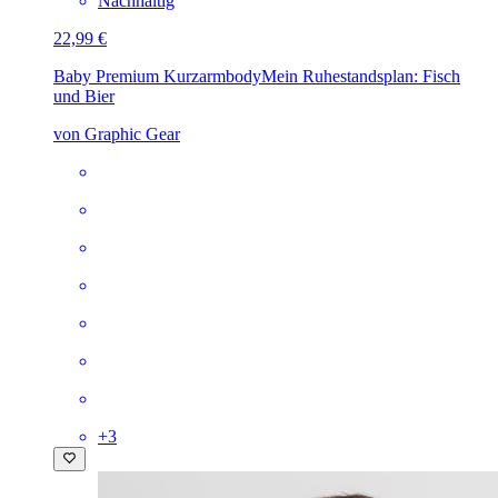
Nachhaltig
22,99 €
Baby Premium Kurzarmbody
Mein Ruhestandsplan: Fisch
und Bier
von Graphic Gear
+
3