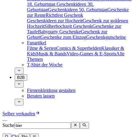
18. Geburtstag
Geschenkideen 30.
Geburtstag
Geschenkideen 50. Geburtstag
Geschenke
zur Rente
Richtfest Geschenk
Geschenkideen zur Hochzeit
Geschenk zur goldenen
Hochzeit
Silberhochzeit Geschenk
Geschenke zur
Taufe
Babyparty Geschenke
Geschenk zur
Geburt
Geschenke zum Einzug
Geschenkgutscheine
Fanartikel
Filme & Serien
Comics & Superhelden
Klassiker &
Kids
Musik & Bands
Video-Games & E-Sports
Alle
Themen
T-Shirt der Woche
B2B
Firmenkleidung gestalten
Beraten lassen
Selber verkaufen
Suche