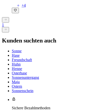
+
4
1
Kunden suchten auch
Sonne
Hase
Freundschaft
Huhn
Henne
Osterhase
Sonnenuntergang
Maja
Ostern
Sonnenschein
Sichere Bezahlmethoden