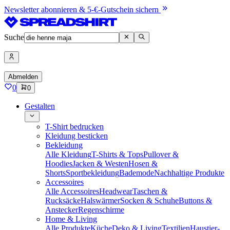
Newsletter abonnieren & 5-€-Gutschein sichern
Suche
Abmelden
0
0
Gestalten
T-Shirt bedrucken
Kleidung besticken
Bekleidung
Alle Kleidung
T-Shirts & Tops
Pullover &
Hoodies
Jacken & Westen
Hosen &
Shorts
Sportbekleidung
Bademode
Nachhaltige Produkte
Accessoires
Alle Accessoires
Headwear
Taschen &
Rucksäcke
Halswärmer
Socken & Schuhe
Buttons &
Anstecker
Regenschirme
Home & Living
Alle Produkte
Küche
Deko & Living
Textilien
Haustier-