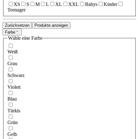
XS
S
M
L
XL
XXL
Babys
Kinder
Teenager
Zurücksetzen
Produkte anzeigen
Farbe
Wähle eine Farbe
Weiß
Grau
Schwarz
Violett
Blau
Türkis
Grün
Gelb