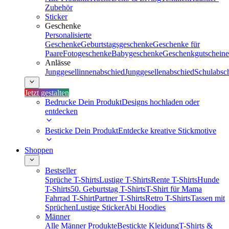
Zubehör
Sticker
Geschenke
Personalisierte
Geschenke
Geburtstagsgeschenke
Geschenke für
Paare
Fotogeschenke
Babygeschenke
Geschenkgutscheine
Anlässe
Junggesellinnenabschied
Junggesellenabschied
Schulabsc
Jetzt gestalten
Bedrucke Dein Produkt
Designs hochladen oder
entdecken
Besticke Dein Produkt
Entdecke kreative Stickmotive
Shoppen
Bestseller
Sprüche T-Shirts
Lustige T-Shirts
Rente T-Shirts
Hunde
T-Shirts
50. Geburtstag T-Shirts
T-Shirt für Mama
Fahrrad T-Shirt
Partner T-Shirts
Retro T-Shirts
Tassen mit
Sprüchen
Lustige Sticker
Abi Hoodies
Männer
Alle Männer Produkte
Bestickte Kleidung
T-Shirts &