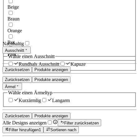
Beige
Braun
Orange
Rot
Nachhaltig
Ausschnitt
Pink
Wähle einen Ausschnitt
Rundhals Ausschnitt
Kapuze
Zurücksetzen
Produkte anzeigen
Zurücksetzen
Produkte anzeigen
Ärmel
Wähle einen Ärmeltyp
Kurzärmlig
Langarm
Zurücksetzen
Produkte anzeigen
Alle Designs anzeigen
Filter zurücksetzen
Filter hinzufügen
1
Sortieren nach