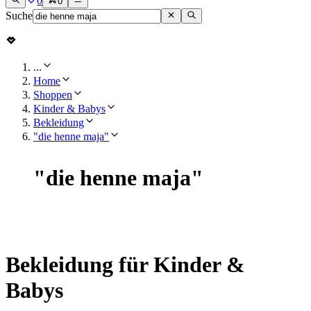
0
0
Suche
...
Home
Shoppen
Kinder & Babys
Bekleidung
"die henne maja"
"
die henne maja
"
Bekleidung für Kinder &
Babys