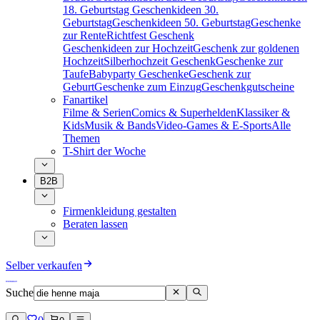
18. Geburtstag
Geschenkideen 30.
Geburtstag
Geschenkideen 50. Geburtstag
Geschenke
zur Rente
Richtfest Geschenk
Geschenkideen zur Hochzeit
Geschenk zur goldenen
Hochzeit
Silberhochzeit Geschenk
Geschenke zur
Taufe
Babyparty Geschenke
Geschenk zur
Geburt
Geschenke zum Einzug
Geschenkgutscheine
Fanartikel
Filme & Serien
Comics & Superhelden
Klassiker &
Kids
Musik & Bands
Video-Games & E-Sports
Alle
Themen
T-Shirt der Woche
B2B
Firmenkleidung gestalten
Beraten lassen
Selber verkaufen
Suche