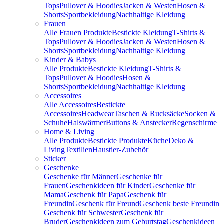
Tops
Pullover & Hoodies
Jacken & Westen
Hosen &
Shorts
Sportbekleidung
Nachhaltige Kleidung
Frauen
Alle Frauen Produkte
Bestickte Kleidung
T-Shirts &
Tops
Pullover & Hoodies
Jacken & Westen
Hosen &
Shorts
Sportbekleidung
Nachhaltige Kleidung
Kinder & Babys
Alle Produkte
Bestickte Kleidung
T-Shirts &
Tops
Pullover & Hoodies
Hosen &
Shorts
Sportbekleidung
Nachhaltige Kleidung
Accessoires
Alle Accessoires
Bestickte
Accessoires
Headwear
Taschen & Rucksäcke
Socken &
Schuhe
Halswärmer
Buttons & Anstecker
Regenschirme
Home & Living
Alle Produkte
Bestickte Produkte
Küche
Deko &
Living
Textilien
Haustier-Zubehör
Sticker
Geschenke
Geschenke für Männer
Geschenke für
Frauen
Geschenkideen für Kinder
Geschenke für
Mama
Geschenk für Papa
Geschenk für
Freundin
Geschenk für Freund
Geschenk beste Freundin
Geschenk für Schwester
Geschenk für
Bruder
Geschenkideen zum Geburtstag
Geschenkideen