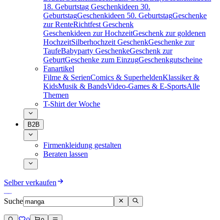
18. Geburtstag
Geschenkideen 30.
Geburtstag
Geschenkideen 50. Geburtstag
Geschenke
zur Rente
Richtfest Geschenk
Geschenkideen zur Hochzeit
Geschenk zur goldenen
Hochzeit
Silberhochzeit Geschenk
Geschenke zur
Taufe
Babyparty Geschenke
Geschenk zur
Geburt
Geschenke zum Einzug
Geschenkgutscheine
Fanartikel
Filme & Serien
Comics & Superhelden
Klassiker &
Kids
Musik & Bands
Video-Games & E-Sports
Alle
Themen
T-Shirt der Woche
B2B
Firmenkleidung gestalten
Beraten lassen
Selber verkaufen
Suche