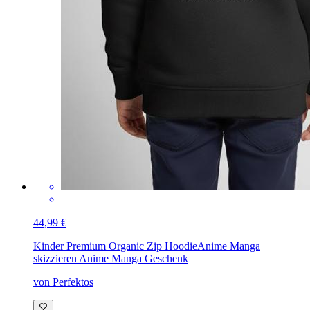
44,99 €
Kinder Premium Organic Zip Hoodie
Anime Manga
skizzieren Anime Manga Geschenk
von Perfektos