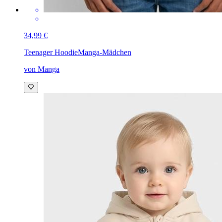
34,99 €
Teenager Hoodie
Manga-Mädchen
von Manga