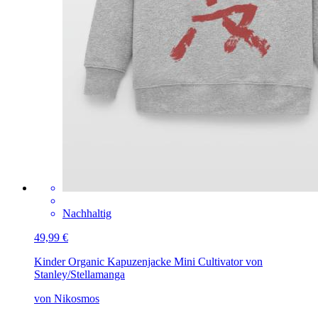
Nachhaltig
49,99 €
Kinder Organic Kapuzenjacke Mini Cultivator von
Stanley/Stella
manga
von Nikosmos