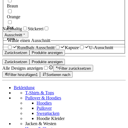
Braun
Orange
Rot
Nachhaltig
Stickerei
Ausschnitt
Pink
Wähle einen Ausschnitt
Rundhals Ausschnitt
Kapuze
U-Ausschnitt
Zurücksetzen
Produkte anzeigen
Zurücksetzen
Produkte anzeigen
Alle Designs anzeigen
Filter zurücksetzen
Filter hinzufügen
1
Sortieren nach
Bekleidung
T-Shirts & Tops
Pullover & Hoodies
Hoodies
Pullover
Sweatjacken
Hoodie Kleider
Jacken & Westen