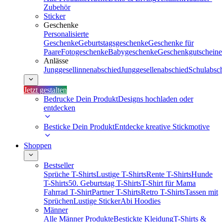
Zubehör
Sticker
Geschenke
Personalisierte
Geschenke
Geburtstagsgeschenke
Geschenke für
Paare
Fotogeschenke
Babygeschenke
Geschenkgutscheine
Anlässe
Junggesellinnenabschied
Junggesellenabschied
Schulabsc
Jetzt gestalten
Bedrucke Dein Produkt
Designs hochladen oder
entdecken
Besticke Dein Produkt
Entdecke kreative Stickmotive
Shoppen
Bestseller
Sprüche T-Shirts
Lustige T-Shirts
Rente T-Shirts
Hunde
T-Shirts
50. Geburtstag T-Shirts
T-Shirt für Mama
Fahrrad T-Shirt
Partner T-Shirts
Retro T-Shirts
Tassen mit
Sprüchen
Lustige Sticker
Abi Hoodies
Männer
Alle Männer Produkte
Bestickte Kleidung
T-Shirts &