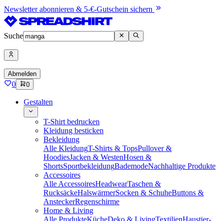
Newsletter abonnieren & 5-€-Gutschein sichern
Suche
Abmelden
0
0
Gestalten
T-Shirt bedrucken
Kleidung besticken
Bekleidung
Alle Kleidung
T-Shirts & Tops
Pullover &
Hoodies
Jacken & Westen
Hosen &
Shorts
Sportbekleidung
Bademode
Nachhaltige Produkte
Accessoires
Alle Accessoires
Headwear
Taschen &
Rucksäcke
Halswärmer
Socken & Schuhe
Buttons &
Anstecker
Regenschirme
Home & Living
Alle Produkte
Küche
Deko & Living
Textilien
Haustier-