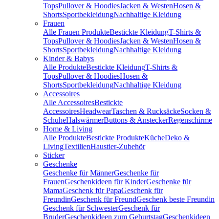
Tops
Pullover & Hoodies
Jacken & Westen
Hosen &
Shorts
Sportbekleidung
Nachhaltige Kleidung
Frauen
Alle Frauen Produkte
Bestickte Kleidung
T-Shirts &
Tops
Pullover & Hoodies
Jacken & Westen
Hosen &
Shorts
Sportbekleidung
Nachhaltige Kleidung
Kinder & Babys
Alle Produkte
Bestickte Kleidung
T-Shirts &
Tops
Pullover & Hoodies
Hosen &
Shorts
Sportbekleidung
Nachhaltige Kleidung
Accessoires
Alle Accessoires
Bestickte
Accessoires
Headwear
Taschen & Rucksäcke
Socken &
Schuhe
Halswärmer
Buttons & Anstecker
Regenschirme
Home & Living
Alle Produkte
Bestickte Produkte
Küche
Deko &
Living
Textilien
Haustier-Zubehör
Sticker
Geschenke
Geschenke für Männer
Geschenke für
Frauen
Geschenkideen für Kinder
Geschenke für
Mama
Geschenk für Papa
Geschenk für
Freundin
Geschenk für Freund
Geschenk beste Freundin
Geschenk für Schwester
Geschenk für
Bruder
Geschenkideen zum Geburtstag
Geschenkideen