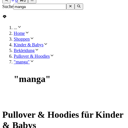
0
0
Suche
...
Home
Shoppen
Kinder & Babys
Bekleidung
Pullover & Hoodies
"manga"
"
manga
"
Pullover & Hoodies für Kinder
& Babys