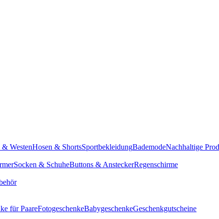
n & Westen
Hosen & Shorts
Sportbekleidung
Bademode
Nachhaltige Pro
rmer
Socken & Schuhe
Buttons & Anstecker
Regenschirme
behör
ke für Paare
Fotogeschenke
Babygeschenke
Geschenkgutscheine