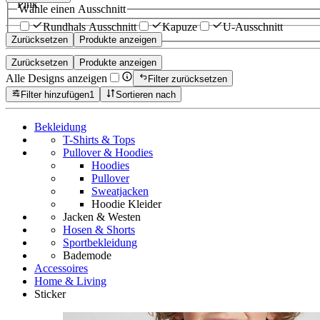
Pink
Wähle einen Ausschnitt
Rundhals Ausschnitt
Kapuze
U-Ausschnitt
Zurücksetzen
Produkte anzeigen
Zurücksetzen
Produkte anzeigen
Alle Designs anzeigen
Filter zurücksetzen
Filter hinzufügen
1
Sortieren nach
Bekleidung
T-Shirts & Tops
Pullover & Hoodies
Hoodies
Pullover
Sweatjacken
Hoodie Kleider
Jacken & Westen
Hosen & Shorts
Sportbekleidung
Bademode
Accessoires
Home & Living
Sticker