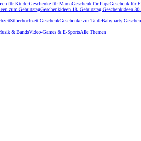
een für Kinder
Geschenke für Mama
Geschenk für Papa
Geschenk für F
een zum Geburtstag
Geschenkideen 18. Geburtstag
Geschenkideen 30.
hzeit
Silberhochzeit Geschenk
Geschenke zur Taufe
Babyparty Gesche
usik & Bands
Video-Games & E-Sports
Alle Themen