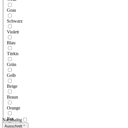
Grau
Schwarz
Violett
Blau
Türkis
Grün
Gelb
Beige
Braun
Orange
Rot
Nachhaltig
Ausschnitt