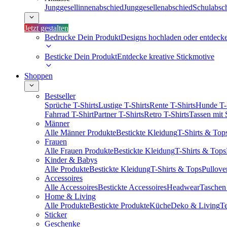
Junggesellinnenabschied
Junggesellenabschied
Schulabsc
Jetzt gestalten
Bedrucke Dein Produkt
Designs hochladen oder entdeck
Besticke Dein Produkt
Entdecke kreative Stickmotive
Shoppen
Bestseller
Sprüche T-Shirts
Lustige T-Shirts
Rente T-Shirts
Hunde T-
Fahrrad T-Shirt
Partner T-Shirts
Retro T-Shirts
Tassen mit
Männer
Alle Männer Produkte
Bestickte Kleidung
T-Shirts & Top
Frauen
Alle Frauen Produkte
Bestickte Kleidung
T-Shirts & Tops
Kinder & Babys
Alle Produkte
Bestickte Kleidung
T-Shirts & Tops
Pullove
Accessoires
Alle Accessoires
Bestickte Accessoires
Headwear
Taschen
Home & Living
Alle Produkte
Bestickte Produkte
Küche
Deko & Living
Te
Sticker
Geschenke