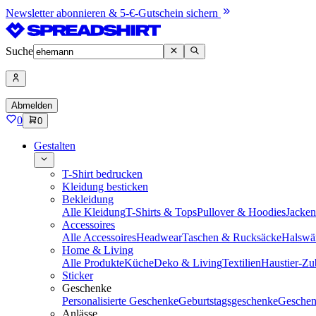
Newsletter abonnieren & 5-€-Gutschein sichern
Suche
Abmelden
0
0
Gestalten
T-Shirt bedrucken
Kleidung besticken
Bekleidung
Alle Kleidung
T-Shirts & Tops
Pullover & Hoodies
Jacke
Accessoires
Alle Accessoires
Headwear
Taschen & Rucksäcke
Halswä
Home & Living
Alle Produkte
Küche
Deko & Living
Textilien
Haustier-Zu
Sticker
Geschenke
Personalisierte Geschenke
Geburtstagsgeschenke
Geschen
Anlässe