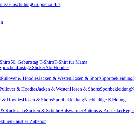
hluss
Einschulung
Gruppenoutfits
en
Shirts
50. Geburtstag T-Shirts
T-Shirt für Mama
 Sprüchen
Lustige Sticker
Abi Hoodies
s
Pullover & Hoodies
Jacken & Westen
Hosen & Shorts
Sportbekleidung
Pullover & Hoodies
Jacken & Westen
Hosen & Shorts
Sportbekleidung
N
r & Hoodies
Hosen & Shorts
Sportbekleidung
Nachhaltige Kleidung
 & Rucksäcke
Socken & Schuhe
Halswärmer
Buttons & Anstecker
Regen
xtilien
Haustier-Zubehör