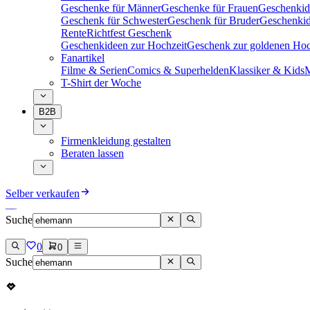
Geschenke für Männer
Geschenke für Frauen
Geschenkid
Geschenk für Schwester
Geschenk für Bruder
Geschenkid
Rente
Richtfest Geschenk
Geschenkideen zur Hochzeit
Geschenk zur goldenen Hoc
Fanartikel
Filme & Serien
Comics & Superhelden
Klassiker & Kids
M
T-Shirt der Woche
B2B
Firmenkleidung gestalten
Beraten lassen
Selber verkaufen
Suche
0
0
Suche