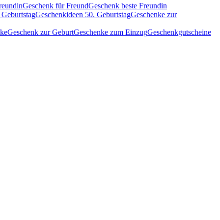
reundin
Geschenk für Freund
Geschenk beste Freundin
 Geburtstag
Geschenkideen 50. Geburtstag
Geschenke zur
nke
Geschenk zur Geburt
Geschenke zum Einzug
Geschenkgutscheine