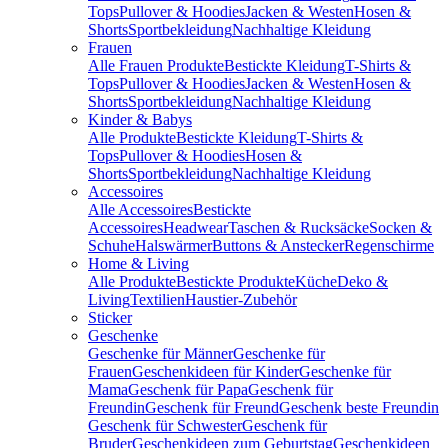
Tops
Pullover & Hoodies
Jacken & Westen
Hosen &
Shorts
Sportbekleidung
Nachhaltige Kleidung
Frauen
Alle Frauen Produkte
Bestickte Kleidung
T-Shirts &
Tops
Pullover & Hoodies
Jacken & Westen
Hosen &
Shorts
Sportbekleidung
Nachhaltige Kleidung
Kinder & Babys
Alle Produkte
Bestickte Kleidung
T-Shirts &
Tops
Pullover & Hoodies
Hosen &
Shorts
Sportbekleidung
Nachhaltige Kleidung
Accessoires
Alle Accessoires
Bestickte
Accessoires
Headwear
Taschen & Rucksäcke
Socken &
Schuhe
Halswärmer
Buttons & Anstecker
Regenschirme
Home & Living
Alle Produkte
Bestickte Produkte
Küche
Deko &
Living
Textilien
Haustier-Zubehör
Sticker
Geschenke
Geschenke für Männer
Geschenke für
Frauen
Geschenkideen für Kinder
Geschenke für
Mama
Geschenk für Papa
Geschenk für
Freundin
Geschenk für Freund
Geschenk beste Freundin
Geschenk für Schwester
Geschenk für
Bruder
Geschenkideen zum Geburtstag
Geschenkideen