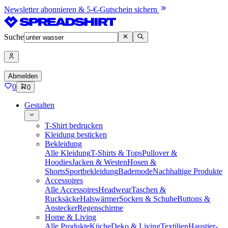
Newsletter abonnieren & 5-€-Gutschein sichern
Suche
Abmelden
0
0
Gestalten
T-Shirt bedrucken
Kleidung besticken
Bekleidung
Alle Kleidung
T-Shirts & Tops
Pullover &
Hoodies
Jacken & Westen
Hosen &
Shorts
Sportbekleidung
Bademode
Nachhaltige Produkte
Accessoires
Alle Accessoires
Headwear
Taschen &
Rucksäcke
Halswärmer
Socken & Schuhe
Buttons &
Anstecker
Regenschirme
Home & Living
Alle Produkte
Küche
Deko & Living
Textilien
Haustier-