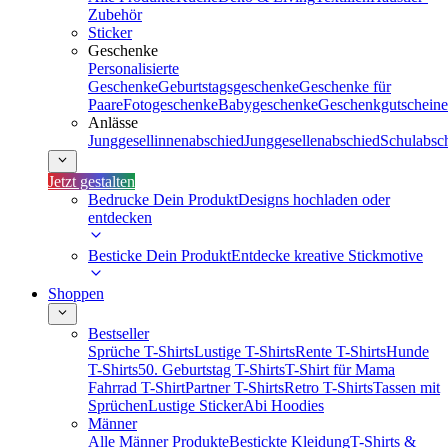
Zubehör
Sticker
Geschenke
Personalisierte
Geschenke
Geburtstagsgeschenke
Geschenke für
Paare
Fotogeschenke
Babygeschenke
Geschenkgutscheine
Anlässe
Junggesellinnenabschied
Junggesellenabschied
Schulabsc
Jetzt gestalten
Bedrucke Dein Produkt
Designs hochladen oder
entdecken
Besticke Dein Produkt
Entdecke kreative Stickmotive
Shoppen
Bestseller
Sprüche T-Shirts
Lustige T-Shirts
Rente T-Shirts
Hunde
T-Shirts
50. Geburtstag T-Shirts
T-Shirt für Mama
Fahrrad T-Shirt
Partner T-Shirts
Retro T-Shirts
Tassen mit
Sprüchen
Lustige Sticker
Abi Hoodies
Männer
Alle Männer Produkte
Bestickte Kleidung
T-Shirts &