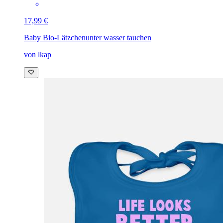
17,99 €
Baby Bio-Lätzchen
unter wasser tauchen
von lkap