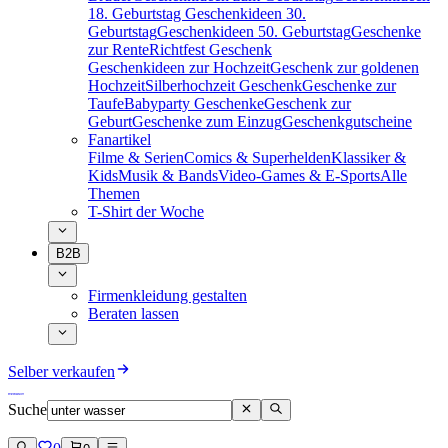
18. Geburtstag
Geschenkideen 30.
Geburtstag
Geschenkideen 50. Geburtstag
Geschenke
zur Rente
Richtfest Geschenk
Geschenkideen zur Hochzeit
Geschenk zur goldenen
Hochzeit
Silberhochzeit Geschenk
Geschenke zur
Taufe
Babyparty Geschenke
Geschenk zur
Geburt
Geschenke zum Einzug
Geschenkgutscheine
Fanartikel
Filme & Serien
Comics & Superhelden
Klassiker &
Kids
Musik & Bands
Video-Games & E-Sports
Alle
Themen
T-Shirt der Woche
B2B
Firmenkleidung gestalten
Beraten lassen
Selber verkaufen
Suche