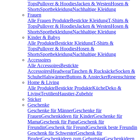
Tops
Pullover & Hoodies
Jacken & Westen
Hosen &
Shorts
Sportbekleidung
Nachhaltige Kleidung
Frauen
Alle Frauen Produkte
Bestickte Kleidung
T-Shirts &
Tops
Pullover & Hoodies
Jacken & Westen
Hosen &
Shorts
Sportbekleidung
Nachhaltige Kleidung
Kinder & Babys
Alle Produkte
Bestickte Kleidung
T-Shirts &
Tops
Pullover & Hoodies
Hosen &
Shorts
Sportbekleidung
Nachhaltige Kleidung
Accessoires
Alle Accessoires
Bestickte
Accessoires
Headwear
Taschen & Rucksäcke
Socken &
Schuhe
Halswärmer
Buttons & Anstecker
Regenschirme
Home & Living
Alle Produkte
Bestickte Produkte
Küche
Deko &
Living
Textilien
Haustier-Zubehör
Sticker
Geschenke
Geschenke für Männer
Geschenke für
Frauen
Geschenkideen für Kinder
Geschenke für
Mama
Geschenk für Papa
Geschenk für
Freundin
Geschenk für Freund
Geschenk beste Freundin
Geschenk für Schwester
Geschenk für
Bruder
Geschenkideen zum Geburtstag
Geschenkideen