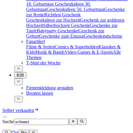
18. Geburtstag
Geschenkideen 30.
Geburtstag
Geschenkideen 50. Geburtstag
Geschenke
zur Rente
Richtfest Geschenk
Geschenkideen zur Hochzeit
Geschenk zur goldenen
Hochzeit
Silberhochzeit Geschenk
Geschenke zur
Taufe
Babyparty Geschenke
Geschenk zur
Geburt
Geschenke zum Einzug
Geschenkgutscheine
Fanartikel
Filme & Serien
Comics & Superhelden
Klassiker &
Kids
Musik & Bands
Video-Games & E-Sports
Alle
Themen
T-Shirt der Woche
B2B
Firmenkleidung gestalten
Beraten lassen
Selber verkaufen
Suche