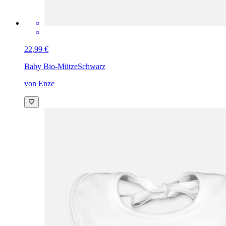
22,99 €
Baby Bio-Mütze
Schwarz
von Enze