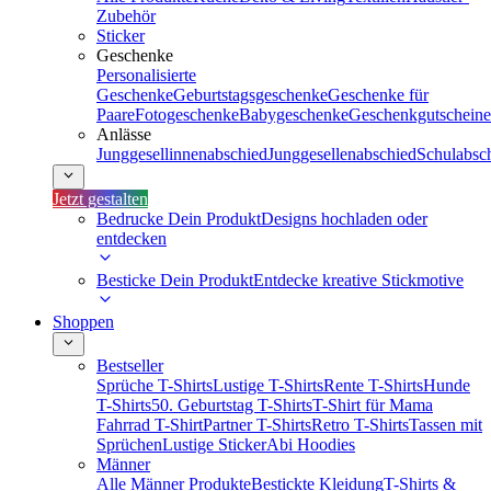
Zubehör
Sticker
Geschenke
Personalisierte
Geschenke
Geburtstagsgeschenke
Geschenke für
Paare
Fotogeschenke
Babygeschenke
Geschenkgutscheine
Anlässe
Junggesellinnenabschied
Junggesellenabschied
Schulabsc
Jetzt gestalten
Bedrucke Dein Produkt
Designs hochladen oder
entdecken
Besticke Dein Produkt
Entdecke kreative Stickmotive
Shoppen
Bestseller
Sprüche T-Shirts
Lustige T-Shirts
Rente T-Shirts
Hunde
T-Shirts
50. Geburtstag T-Shirts
T-Shirt für Mama
Fahrrad T-Shirt
Partner T-Shirts
Retro T-Shirts
Tassen mit
Sprüchen
Lustige Sticker
Abi Hoodies
Männer
Alle Männer Produkte
Bestickte Kleidung
T-Shirts &