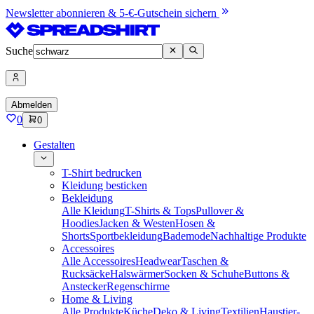
Newsletter abonnieren & 5-€-Gutschein sichern
Suche
Abmelden
0
0
Gestalten
T-Shirt bedrucken
Kleidung besticken
Bekleidung
Alle Kleidung
T-Shirts & Tops
Pullover &
Hoodies
Jacken & Westen
Hosen &
Shorts
Sportbekleidung
Bademode
Nachhaltige Produkte
Accessoires
Alle Accessoires
Headwear
Taschen &
Rucksäcke
Halswärmer
Socken & Schuhe
Buttons &
Anstecker
Regenschirme
Home & Living
Alle Produkte
Küche
Deko & Living
Textilien
Haustier-