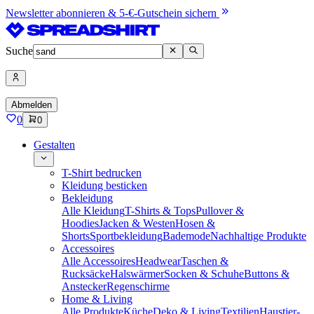
Newsletter abonnieren & 5-€-Gutschein sichern
Suche
Abmelden
0
0
Gestalten
T-Shirt bedrucken
Kleidung besticken
Bekleidung
Alle Kleidung
T-Shirts & Tops
Pullover &
Hoodies
Jacken & Westen
Hosen &
Shorts
Sportbekleidung
Bademode
Nachhaltige Produkte
Accessoires
Alle Accessoires
Headwear
Taschen &
Rucksäcke
Halswärmer
Socken & Schuhe
Buttons &
Anstecker
Regenschirme
Home & Living
Alle Produkte
Küche
Deko & Living
Textilien
Haustier-