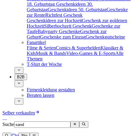
18. Geburtstag
Geschenkideen 30.
Geburtstag
Geschenkideen 50. Geburtstag
Geschenke
zur Rente
Richtfest Geschenk
Geschenkideen zur Hochzeit
Geschenk zur goldenen
Hochzeit
Silberhochzeit Geschenk
Geschenke zur
Taufe
Babyparty Geschenke
Geschenk zur
Geburt
Geschenke zum Einzug
Geschenkgutscheine
Fanartikel
Filme & Serien
Comics & Superhelden
Klassiker &
Kids
Musik & Bands
Video-Games & E-Sports
Alle
Themen
T-Shirt der Woche
B2B
Firmenkleidung gestalten
Beraten lassen
Selber verkaufen
Suche