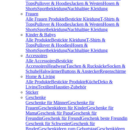
Tops
Pullover & Hoodies
Jacken & Westen
Hosen &
Shorts
Sportbekleidung
Nachhaltige Kleidung
Frauen
Alle Frauen Produkte
Bestickte Kleidung
T-Shirts &
Tops
Pullover & Hoodies
Jacken & Westen
Hosen &
Shorts
Sportbekleidung
Nachhaltige Kleidung
Kinder & Babys
Alle Produkte
Bestickte Kleidung
T-Shirts &
Tops
Pullover & Hoodies
Hosen &
Shorts
Sportbekleidung
Nachhaltige Kleidung
Accessoires
Alle Accessoires
Bestickte
Accessoires
Headwear
Taschen & Rucksäcke
Socken &
Schuhe
Halswärmer
Buttons & Anstecker
Regenschirme
Home & Living
Alle Produkte
Bestickte Produkte
Küche
Deko &
Living
Textilien
Haustier-Zubehör
Sticker
Geschenke
Geschenke für Männer
Geschenke für
Frauen
Geschenkideen für Kinder
Geschenke für
Mama
Geschenk für Papa
Geschenk für
Freundin
Geschenk für Freund
Geschenk beste Freundin
Geschenk für Schwester
Geschenk für
Bruder
Geschenkideen zum Geburtstag
Geschenkideen