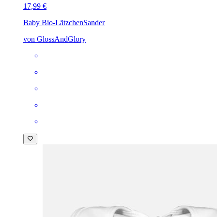
17,99 €
Baby Bio-Lätzchen
Sander
von GlossAndGlory