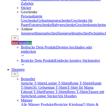
Zubehör
Sticker
Geschenke
Personalisierte
Geschenke
Geburtstagsgeschenke
Geschenke für
Paare
Fotogeschenke
Babygeschenke
Geschenkgutscheine
Anlässe
Junggesellinnenabschied
Junggesellenabschied
Schulabsc
Jetzt gestalten
Bedrucke Dein Produkt
Designs hochladen oder
entdecken
Besticke Dein Produkt
Entdecke kreative Stickmotive
Shoppen
Bestseller
Sprüche T-Shirts
Lustige T-Shirts
Rente T-Shirts
Hunde
T-Shirts
50. Geburtstag T-Shirts
T-Shirt für Mama
Fahrrad T-Shirt
Partner T-Shirts
Retro T-Shirts
Tassen mit
Sprüchen
Lustige Sticker
Abi Hoodies
Männer
Alle Männer Produkte
Bestickte Kleidung
T-Shirts &