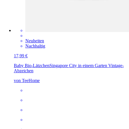
Neuheiten
Nachhaltig
17,99 €
Baby Bio-Lätzchen
Singapore City in einem Garten Vintage-
Abzeichen
von TeeHome