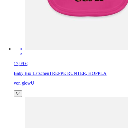
17,99 €
Baby Bio-Lätzchen
TREPPE RUNTER, HOPPLA
von glowU