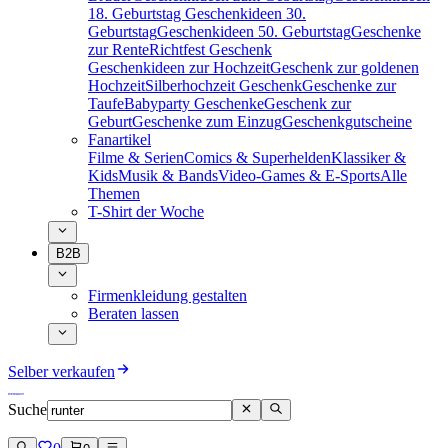
18. Geburtstag
Geschenkideen 30.
Geburtstag
Geschenkideen 50. Geburtstag
Geschenke
zur Rente
Richtfest Geschenk
Geschenkideen zur Hochzeit
Geschenk zur goldenen
Hochzeit
Silberhochzeit Geschenk
Geschenke zur
Taufe
Babyparty Geschenke
Geschenk zur
Geburt
Geschenke zum Einzug
Geschenkgutscheine
Fanartikel
Filme & Serien
Comics & Superhelden
Klassiker &
Kids
Musik & Bands
Video-Games & E-Sports
Alle
Themen
T-Shirt der Woche
B2B
Firmenkleidung gestalten
Beraten lassen
Selber verkaufen
Suche