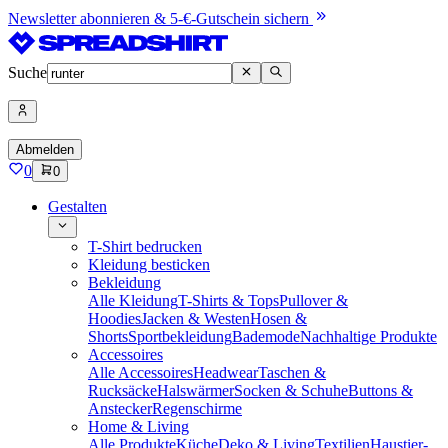
Newsletter abonnieren & 5-€-Gutschein sichern
Suche
Abmelden
0
0
Gestalten
T-Shirt bedrucken
Kleidung besticken
Bekleidung
Alle Kleidung
T-Shirts & Tops
Pullover &
Hoodies
Jacken & Westen
Hosen &
Shorts
Sportbekleidung
Bademode
Nachhaltige Produkte
Accessoires
Alle Accessoires
Headwear
Taschen &
Rucksäcke
Halswärmer
Socken & Schuhe
Buttons &
Anstecker
Regenschirme
Home & Living
Alle Produkte
Küche
Deko & Living
Textilien
Haustier-