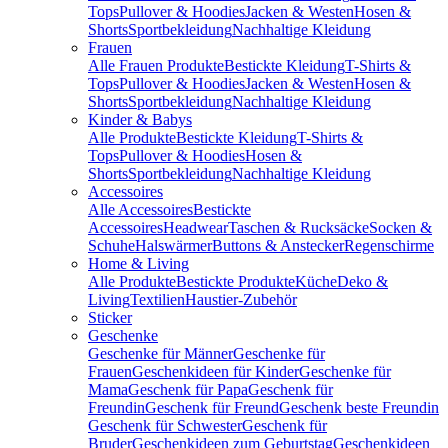
Tops
Pullover & Hoodies
Jacken & Westen
Hosen &
Shorts
Sportbekleidung
Nachhaltige Kleidung
Frauen
Alle Frauen Produkte
Bestickte Kleidung
T-Shirts &
Tops
Pullover & Hoodies
Jacken & Westen
Hosen &
Shorts
Sportbekleidung
Nachhaltige Kleidung
Kinder & Babys
Alle Produkte
Bestickte Kleidung
T-Shirts &
Tops
Pullover & Hoodies
Hosen &
Shorts
Sportbekleidung
Nachhaltige Kleidung
Accessoires
Alle Accessoires
Bestickte
Accessoires
Headwear
Taschen & Rucksäcke
Socken &
Schuhe
Halswärmer
Buttons & Anstecker
Regenschirme
Home & Living
Alle Produkte
Bestickte Produkte
Küche
Deko &
Living
Textilien
Haustier-Zubehör
Sticker
Geschenke
Geschenke für Männer
Geschenke für
Frauen
Geschenkideen für Kinder
Geschenke für
Mama
Geschenk für Papa
Geschenk für
Freundin
Geschenk für Freund
Geschenk beste Freundin
Geschenk für Schwester
Geschenk für
Bruder
Geschenkideen zum Geburtstag
Geschenkideen