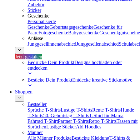
Zubehör
Sticker
Geschenke
Personalisierte
Geschenke
Geburtstagsgeschenke
Geschenke für
Paare
Fotogeschenke
Babygeschenke
Geschenkgutscheine
Anlässe
Junggesellinnenabschied
Junggesellenabschied
Schulabsc
Jetzt gestalten
Bedrucke Dein Produkt
Designs hochladen oder
entdecken
Besticke Dein Produkt
Entdecke kreative Stickmotive
Shoppen
Bestseller
Sprüche T-Shirts
Lustige T-Shirts
Rente T-Shirts
Hunde
T-Shirts
50. Geburtstag T-Shirts
T-Shirt für Mama
Fahrrad T-Shirt
Partner T-Shirts
Retro T-Shirts
Tassen mit
Sprüchen
Lustige Sticker
Abi Hoodies
Männer
Alle Männer Produkte
Bestickte Kleidung
T-Shirts &