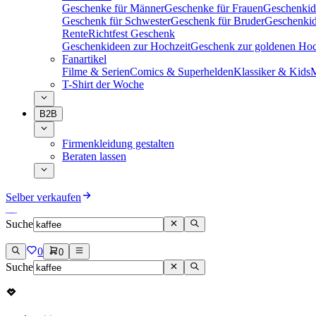
Geschenke für Männer
Geschenke für Frauen
Geschenkid
Geschenk für Schwester
Geschenk für Bruder
Geschenkid
Rente
Richtfest Geschenk
Geschenkideen zur Hochzeit
Geschenk zur goldenen Hoc
Fanartikel
Filme & Serien
Comics & Superhelden
Klassiker & Kids
M
T-Shirt der Woche
B2B
Firmenkleidung gestalten
Beraten lassen
Selber verkaufen
Suche
0
0
Suche