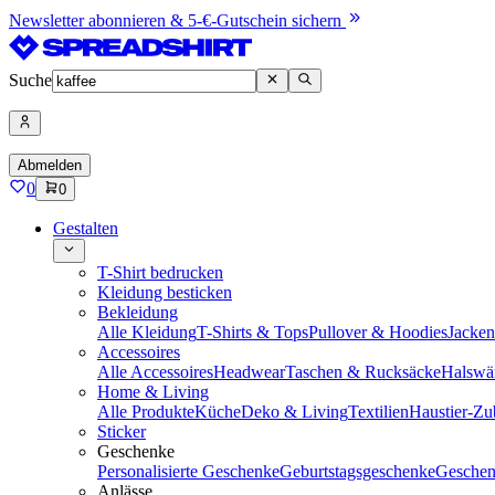
Newsletter abonnieren & 5-€-Gutschein sichern
Suche
Abmelden
0
0
Gestalten
T-Shirt bedrucken
Kleidung besticken
Bekleidung
Alle Kleidung
T-Shirts & Tops
Pullover & Hoodies
Jacke
Accessoires
Alle Accessoires
Headwear
Taschen & Rucksäcke
Halswä
Home & Living
Alle Produkte
Küche
Deko & Living
Textilien
Haustier-Zu
Sticker
Geschenke
Personalisierte Geschenke
Geburtstagsgeschenke
Geschen
Anlässe