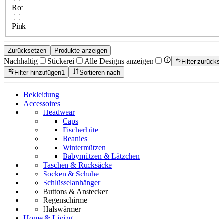
Rot
Pink
Zurücksetzen
Produkte anzeigen
Nachhaltig
Stickerei
Alle Designs anzeigen
Filter zurück
Filter hinzufügen
1
Sortieren nach
Bekleidung
Accessoires
Headwear
Caps
Fischerhüte
Beanies
Wintermützen
Babymützen & Lätzchen
Taschen & Rucksäcke
Socken & Schuhe
Schlüsselanhänger
Buttons & Anstecker
Regenschirme
Halswärmer
Home & Living