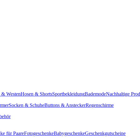
n & Westen
Hosen & Shorts
Sportbekleidung
Bademode
Nachhaltige Pro
rmer
Socken & Schuhe
Buttons & Anstecker
Regenschirme
behör
ke für Paare
Fotogeschenke
Babygeschenke
Geschenkgutscheine