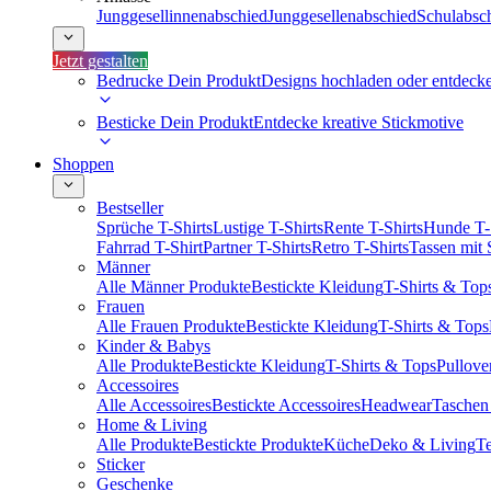
Junggesellinnenabschied
Junggesellenabschied
Schulabsc
Jetzt gestalten
Bedrucke Dein Produkt
Designs hochladen oder entdeck
Besticke Dein Produkt
Entdecke kreative Stickmotive
Shoppen
Bestseller
Sprüche T-Shirts
Lustige T-Shirts
Rente T-Shirts
Hunde T-
Fahrrad T-Shirt
Partner T-Shirts
Retro T-Shirts
Tassen mit
Männer
Alle Männer Produkte
Bestickte Kleidung
T-Shirts & Top
Frauen
Alle Frauen Produkte
Bestickte Kleidung
T-Shirts & Tops
Kinder & Babys
Alle Produkte
Bestickte Kleidung
T-Shirts & Tops
Pullove
Accessoires
Alle Accessoires
Bestickte Accessoires
Headwear
Taschen
Home & Living
Alle Produkte
Bestickte Produkte
Küche
Deko & Living
Te
Sticker
Geschenke