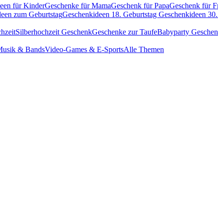
een für Kinder
Geschenke für Mama
Geschenk für Papa
Geschenk für F
een zum Geburtstag
Geschenkideen 18. Geburtstag
Geschenkideen 30.
hzeit
Silberhochzeit Geschenk
Geschenke zur Taufe
Babyparty Gesche
usik & Bands
Video-Games & E-Sports
Alle Themen