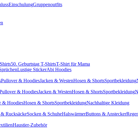
hluss
Einschulung
Gruppenoutfits
en
Shirts
50. Geburtstag T-Shirts
T-Shirt für Mama
 Sprüchen
Lustige Sticker
Abi Hoodies
s
Pullover & Hoodies
Jacken & Westen
Hosen & Shorts
Sportbekleidung
Pullover & Hoodies
Jacken & Westen
Hosen & Shorts
Sportbekleidung
N
r & Hoodies
Hosen & Shorts
Sportbekleidung
Nachhaltige Kleidung
 & Rucksäcke
Socken & Schuhe
Halswärmer
Buttons & Anstecker
Regen
xtilien
Haustier-Zubehör