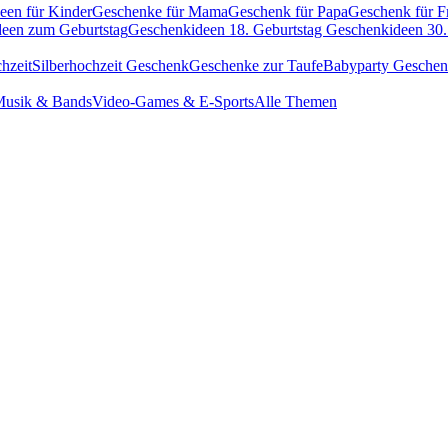
een für Kinder
Geschenke für Mama
Geschenk für Papa
Geschenk für F
een zum Geburtstag
Geschenkideen 18. Geburtstag
Geschenkideen 30.
hzeit
Silberhochzeit Geschenk
Geschenke zur Taufe
Babyparty Gesche
usik & Bands
Video-Games & E-Sports
Alle Themen