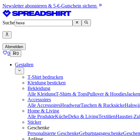
Newsletter abonnieren & 5-€-Gutschein sichern
Suche
Abmelden
0
0
Gestalten
T-Shirt bedrucken
Kleidung besticken
Bekleidung
Alle Kleidung
T-Shirts & Tops
Pullover & Hoodies
Jacke
Accessoires
Alle Accessoires
Headwear
Taschen & Rucksäcke
Halswä
Home & Living
Alle Produkte
Küche
Deko & Living
Textilien
Haustier-Zu
Sticker
Geschenke
Personalisierte Geschenke
Geburtstagsgeschenke
Geschen
Anlässe