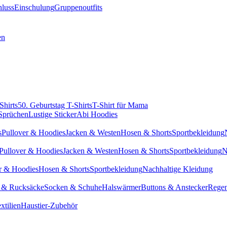
hluss
Einschulung
Gruppenoutfits
en
Shirts
50. Geburtstag T-Shirts
T-Shirt für Mama
 Sprüchen
Lustige Sticker
Abi Hoodies
s
Pullover & Hoodies
Jacken & Westen
Hosen & Shorts
Sportbekleidung
Pullover & Hoodies
Jacken & Westen
Hosen & Shorts
Sportbekleidung
N
r & Hoodies
Hosen & Shorts
Sportbekleidung
Nachhaltige Kleidung
 & Rucksäcke
Socken & Schuhe
Halswärmer
Buttons & Anstecker
Regen
xtilien
Haustier-Zubehör