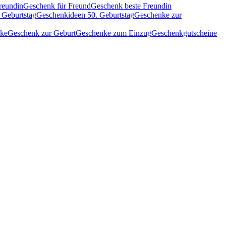
reundin
Geschenk für Freund
Geschenk beste Freundin
 Geburtstag
Geschenkideen 50. Geburtstag
Geschenke zur
nke
Geschenk zur Geburt
Geschenke zum Einzug
Geschenkgutscheine