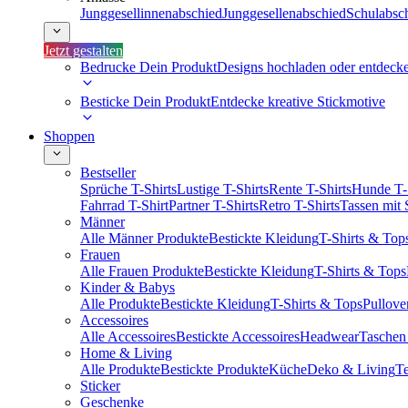
Junggesellinnenabschied
Junggesellenabschied
Schulabsc
Jetzt gestalten
Bedrucke Dein Produkt
Designs hochladen oder entdeck
Besticke Dein Produkt
Entdecke kreative Stickmotive
Shoppen
Bestseller
Sprüche T-Shirts
Lustige T-Shirts
Rente T-Shirts
Hunde T-
Fahrrad T-Shirt
Partner T-Shirts
Retro T-Shirts
Tassen mit
Männer
Alle Männer Produkte
Bestickte Kleidung
T-Shirts & Top
Frauen
Alle Frauen Produkte
Bestickte Kleidung
T-Shirts & Tops
Kinder & Babys
Alle Produkte
Bestickte Kleidung
T-Shirts & Tops
Pullove
Accessoires
Alle Accessoires
Bestickte Accessoires
Headwear
Taschen
Home & Living
Alle Produkte
Bestickte Produkte
Küche
Deko & Living
Te
Sticker
Geschenke