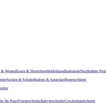
n & Westen
Hosen & Shorts
Sportbekleidung
Bademode
Nachhaltige Pro
rmer
Socken & Schuhe
Buttons & Anstecker
Regenschirme
behör
ke für Paare
Fotogeschenke
Babygeschenke
Geschenkgutscheine