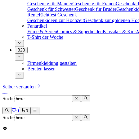
Geschenke für Männer
Geschenke für Frauen
Geschenkid
Geschenk für Schwester
Geschenk für Bruder
Geschenkid
Rente
Richtfest Geschenk
Geschenkideen zur Hochzeit
Geschenk zur goldenen Hoc
Fanartikel
Filme & Serien
Comics & Superhelden
Klassiker & Kids
M
T-Shirt der Woche
B2B
Firmenkleidung gestalten
Beraten lassen
Selber verkaufen
Suche
0
0
Suche