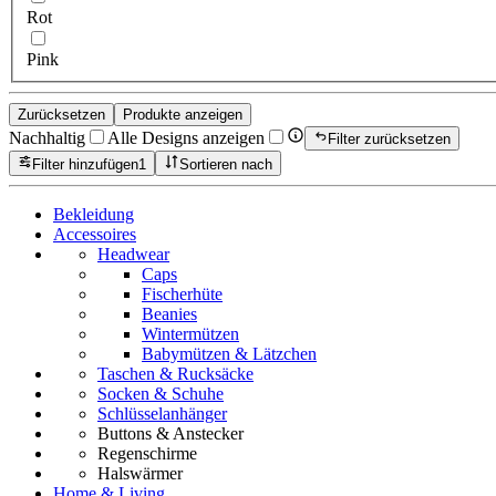
Rot
Pink
Zurücksetzen
Produkte anzeigen
Nachhaltig
Alle Designs anzeigen
Filter zurücksetzen
Filter hinzufügen
1
Sortieren nach
Bekleidung
Accessoires
Headwear
Caps
Fischerhüte
Beanies
Wintermützen
Babymützen & Lätzchen
Taschen & Rucksäcke
Socken & Schuhe
Schlüsselanhänger
Buttons & Anstecker
Regenschirme
Halswärmer
Home & Living