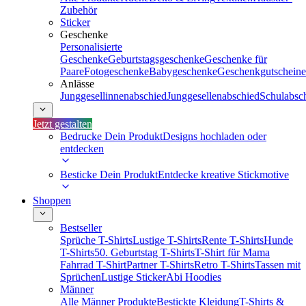
Zubehör
Sticker
Geschenke
Personalisierte
Geschenke
Geburtstagsgeschenke
Geschenke für
Paare
Fotogeschenke
Babygeschenke
Geschenkgutscheine
Anlässe
Junggesellinnenabschied
Junggesellenabschied
Schulabsc
Jetzt gestalten
Bedrucke Dein Produkt
Designs hochladen oder
entdecken
Besticke Dein Produkt
Entdecke kreative Stickmotive
Shoppen
Bestseller
Sprüche T-Shirts
Lustige T-Shirts
Rente T-Shirts
Hunde
T-Shirts
50. Geburtstag T-Shirts
T-Shirt für Mama
Fahrrad T-Shirt
Partner T-Shirts
Retro T-Shirts
Tassen mit
Sprüchen
Lustige Sticker
Abi Hoodies
Männer
Alle Männer Produkte
Bestickte Kleidung
T-Shirts &