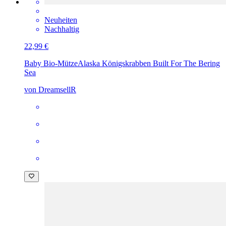
Neuheiten
Nachhaltig
22,99 €
Baby Bio-Mütze
Alaska Königskrabben Built For The Bering
Sea
von DreamsellR