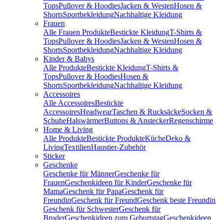
Tops
Pullover & Hoodies
Jacken & Westen
Hosen &
Shorts
Sportbekleidung
Nachhaltige Kleidung
Frauen
Alle Frauen Produkte
Bestickte Kleidung
T-Shirts &
Tops
Pullover & Hoodies
Jacken & Westen
Hosen &
Shorts
Sportbekleidung
Nachhaltige Kleidung
Kinder & Babys
Alle Produkte
Bestickte Kleidung
T-Shirts &
Tops
Pullover & Hoodies
Hosen &
Shorts
Sportbekleidung
Nachhaltige Kleidung
Accessoires
Alle Accessoires
Bestickte
Accessoires
Headwear
Taschen & Rucksäcke
Socken &
Schuhe
Halswärmer
Buttons & Anstecker
Regenschirme
Home & Living
Alle Produkte
Bestickte Produkte
Küche
Deko &
Living
Textilien
Haustier-Zubehör
Sticker
Geschenke
Geschenke für Männer
Geschenke für
Frauen
Geschenkideen für Kinder
Geschenke für
Mama
Geschenk für Papa
Geschenk für
Freundin
Geschenk für Freund
Geschenk beste Freundin
Geschenk für Schwester
Geschenk für
Bruder
Geschenkideen zum Geburtstag
Geschenkideen