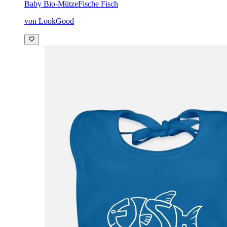
Baby Bio-Mütze
Fische Fisch
von LookGood