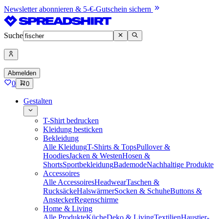
Newsletter abonnieren & 5-€-Gutschein sichern
Suche
Abmelden
0
0
Gestalten
T-Shirt bedrucken
Kleidung besticken
Bekleidung
Alle Kleidung
T-Shirts & Tops
Pullover &
Hoodies
Jacken & Westen
Hosen &
Shorts
Sportbekleidung
Bademode
Nachhaltige Produkte
Accessoires
Alle Accessoires
Headwear
Taschen &
Rucksäcke
Halswärmer
Socken & Schuhe
Buttons &
Anstecker
Regenschirme
Home & Living
Alle Produkte
Küche
Deko & Living
Textilien
Haustier-