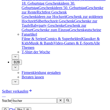
18. Geburtstag
Geschenkideen 30.
Geburtstag
Geschenkideen 50. Geburtstag
Geschenke
zur Rente
Richtfest Geschenk
Geschenkideen zur Hochzeit
Geschenk zur goldenen
Hochzeit
Silberhochzeit Geschenk
Geschenke zur
Taufe
Babyparty Geschenke
Geschenk zur
Geburt
Geschenke zum Einzug
Geschenkgutscheine
Fanartikel
Filme & Serien
Comics & Superhelden
Klassiker &
Kids
Musik & Bands
Video-Games & E-Sports
Alle
Themen
T-Shirt der Woche
B2B
Firmenkleidung gestalten
Beraten lassen
Selber verkaufen
Suche