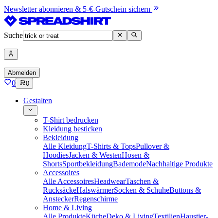
Newsletter abonnieren & 5-€-Gutschein sichern
Suche
Abmelden
0
0
Gestalten
T-Shirt bedrucken
Kleidung besticken
Bekleidung
Alle Kleidung
T-Shirts & Tops
Pullover &
Hoodies
Jacken & Westen
Hosen &
Shorts
Sportbekleidung
Bademode
Nachhaltige Produkte
Accessoires
Alle Accessoires
Headwear
Taschen &
Rucksäcke
Halswärmer
Socken & Schuhe
Buttons &
Anstecker
Regenschirme
Home & Living
Alle Produkte
Küche
Deko & Living
Textilien
Haustier-