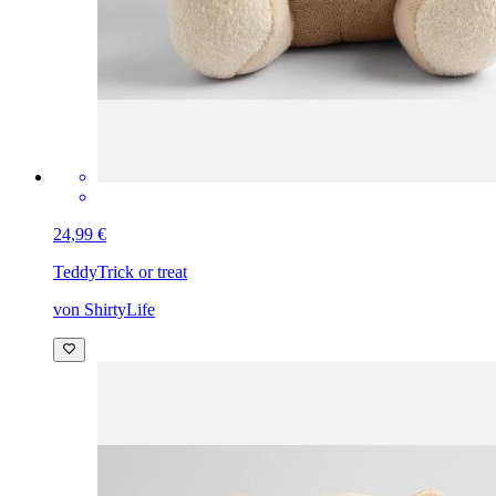
24,99 €
Teddy
Trick or treat
von ShirtyLife