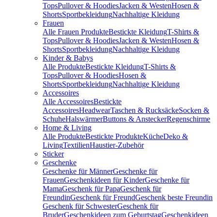
Tops
Pullover & Hoodies
Jacken & Westen
Hosen &
Shorts
Sportbekleidung
Nachhaltige Kleidung
Frauen
Alle Frauen Produkte
Bestickte Kleidung
T-Shirts &
Tops
Pullover & Hoodies
Jacken & Westen
Hosen &
Shorts
Sportbekleidung
Nachhaltige Kleidung
Kinder & Babys
Alle Produkte
Bestickte Kleidung
T-Shirts &
Tops
Pullover & Hoodies
Hosen &
Shorts
Sportbekleidung
Nachhaltige Kleidung
Accessoires
Alle Accessoires
Bestickte
Accessoires
Headwear
Taschen & Rucksäcke
Socken &
Schuhe
Halswärmer
Buttons & Anstecker
Regenschirme
Home & Living
Alle Produkte
Bestickte Produkte
Küche
Deko &
Living
Textilien
Haustier-Zubehör
Sticker
Geschenke
Geschenke für Männer
Geschenke für
Frauen
Geschenkideen für Kinder
Geschenke für
Mama
Geschenk für Papa
Geschenk für
Freundin
Geschenk für Freund
Geschenk beste Freundin
Geschenk für Schwester
Geschenk für
Bruder
Geschenkideen zum Geburtstag
Geschenkideen