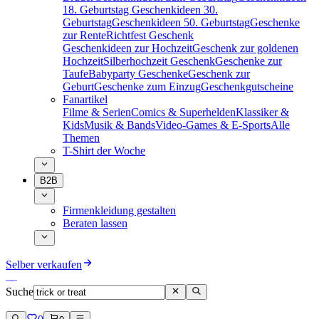
18. Geburtstag
Geschenkideen 30.
Geburtstag
Geschenkideen 50. Geburtstag
Geschenke
zur Rente
Richtfest Geschenk
Geschenkideen zur Hochzeit
Geschenk zur goldenen
Hochzeit
Silberhochzeit Geschenk
Geschenke zur
Taufe
Babyparty Geschenke
Geschenk zur
Geburt
Geschenke zum Einzug
Geschenkgutscheine
Fanartikel
Filme & Serien
Comics & Superhelden
Klassiker &
Kids
Musik & Bands
Video-Games & E-Sports
Alle
Themen
T-Shirt der Woche
B2B
Firmenkleidung gestalten
Beraten lassen
Selber verkaufen
Suche