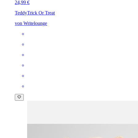
24,99 €
Teddy
Trick Or Treat
von Writelounge