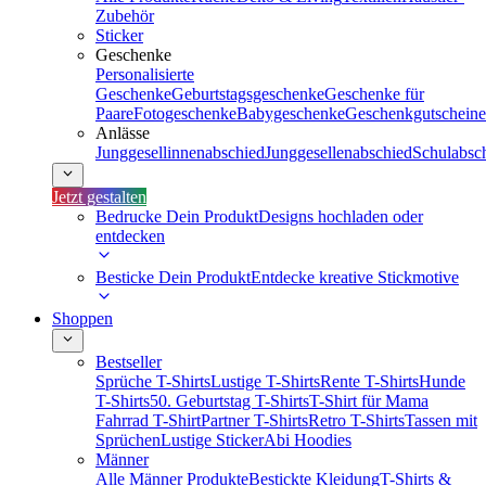
Zubehör
Sticker
Geschenke
Personalisierte
Geschenke
Geburtstagsgeschenke
Geschenke für
Paare
Fotogeschenke
Babygeschenke
Geschenkgutscheine
Anlässe
Junggesellinnenabschied
Junggesellenabschied
Schulabsc
Jetzt gestalten
Bedrucke Dein Produkt
Designs hochladen oder
entdecken
Besticke Dein Produkt
Entdecke kreative Stickmotive
Shoppen
Bestseller
Sprüche T-Shirts
Lustige T-Shirts
Rente T-Shirts
Hunde
T-Shirts
50. Geburtstag T-Shirts
T-Shirt für Mama
Fahrrad T-Shirt
Partner T-Shirts
Retro T-Shirts
Tassen mit
Sprüchen
Lustige Sticker
Abi Hoodies
Männer
Alle Männer Produkte
Bestickte Kleidung
T-Shirts &