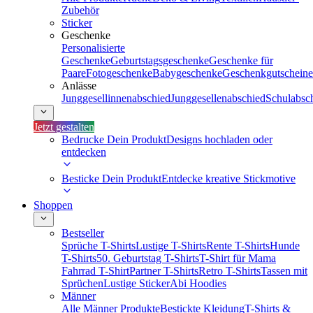
Zubehör
Sticker
Geschenke
Personalisierte
Geschenke
Geburtstagsgeschenke
Geschenke für
Paare
Fotogeschenke
Babygeschenke
Geschenkgutscheine
Anlässe
Junggesellinnenabschied
Junggesellenabschied
Schulabsc
Jetzt gestalten
Bedrucke Dein Produkt
Designs hochladen oder
entdecken
Besticke Dein Produkt
Entdecke kreative Stickmotive
Shoppen
Bestseller
Sprüche T-Shirts
Lustige T-Shirts
Rente T-Shirts
Hunde
T-Shirts
50. Geburtstag T-Shirts
T-Shirt für Mama
Fahrrad T-Shirt
Partner T-Shirts
Retro T-Shirts
Tassen mit
Sprüchen
Lustige Sticker
Abi Hoodies
Männer
Alle Männer Produkte
Bestickte Kleidung
T-Shirts &