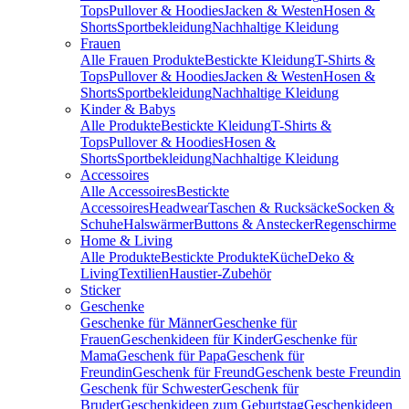
Tops
Pullover & Hoodies
Jacken & Westen
Hosen &
Shorts
Sportbekleidung
Nachhaltige Kleidung
Frauen
Alle Frauen Produkte
Bestickte Kleidung
T-Shirts &
Tops
Pullover & Hoodies
Jacken & Westen
Hosen &
Shorts
Sportbekleidung
Nachhaltige Kleidung
Kinder & Babys
Alle Produkte
Bestickte Kleidung
T-Shirts &
Tops
Pullover & Hoodies
Hosen &
Shorts
Sportbekleidung
Nachhaltige Kleidung
Accessoires
Alle Accessoires
Bestickte
Accessoires
Headwear
Taschen & Rucksäcke
Socken &
Schuhe
Halswärmer
Buttons & Anstecker
Regenschirme
Home & Living
Alle Produkte
Bestickte Produkte
Küche
Deko &
Living
Textilien
Haustier-Zubehör
Sticker
Geschenke
Geschenke für Männer
Geschenke für
Frauen
Geschenkideen für Kinder
Geschenke für
Mama
Geschenk für Papa
Geschenk für
Freundin
Geschenk für Freund
Geschenk beste Freundin
Geschenk für Schwester
Geschenk für
Bruder
Geschenkideen zum Geburtstag
Geschenkideen