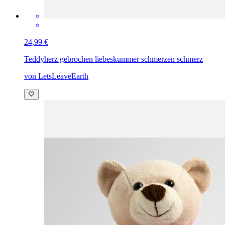
24,99 €
Teddy
herz gebrochen liebeskummer schmerzen schmerz
von LetsLeaveEarth