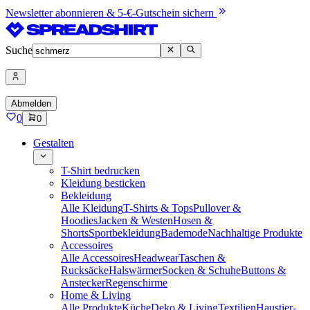
Newsletter abonnieren & 5-€-Gutschein sichern
Suche
Abmelden
0
0
Gestalten
T-Shirt bedrucken
Kleidung besticken
Bekleidung
Alle Kleidung
T-Shirts & Tops
Pullover &
Hoodies
Jacken & Westen
Hosen &
Shorts
Sportbekleidung
Bademode
Nachhaltige Produkte
Accessoires
Alle Accessoires
Headwear
Taschen &
Rucksäcke
Halswärmer
Socken & Schuhe
Buttons &
Anstecker
Regenschirme
Home & Living
Alle Produkte
Küche
Deko & Living
Textilien
Haustier-