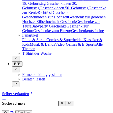
18. Geburtstag
Geschenkideen 30.
Geburtstag
Geschenkideen 50. Geburtstag
Geschenke
zur Rente
Richtfest Geschenk
Geschenkideen zur Hochzeit
Geschenk zur goldenen
Hochzeit
Silberhochzeit Geschenk
Geschenke zur
Taufe
Babyparty Geschenke
Geschenk zur
Geburt
Geschenke zum Einzug
Geschenkgutscheine
Fanartikel
Filme & Serien
Comics & Superhelden
Klassiker &
Kids
Musik & Bands
Video-Games & E-Sports
Alle
Themen
T-Shirt der Woche
B2B
Firmenkleidung gestalten
Beraten lassen
Selber verkaufen
Suche