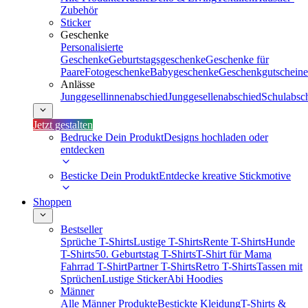
Zubehör
Sticker
Geschenke
Personalisierte
Geschenke
Geburtstagsgeschenke
Geschenke für
Paare
Fotogeschenke
Babygeschenke
Geschenkgutscheine
Anlässe
Junggesellinnenabschied
Junggesellenabschied
Schulabsc
Jetzt gestalten
Bedrucke Dein Produkt
Designs hochladen oder
entdecken
Besticke Dein Produkt
Entdecke kreative Stickmotive
Shoppen
Bestseller
Sprüche T-Shirts
Lustige T-Shirts
Rente T-Shirts
Hunde
T-Shirts
50. Geburtstag T-Shirts
T-Shirt für Mama
Fahrrad T-Shirt
Partner T-Shirts
Retro T-Shirts
Tassen mit
Sprüchen
Lustige Sticker
Abi Hoodies
Männer
Alle Männer Produkte
Bestickte Kleidung
T-Shirts &