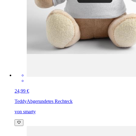
24,99 €
Teddy
Abgerundetes Rechteck
von smarty