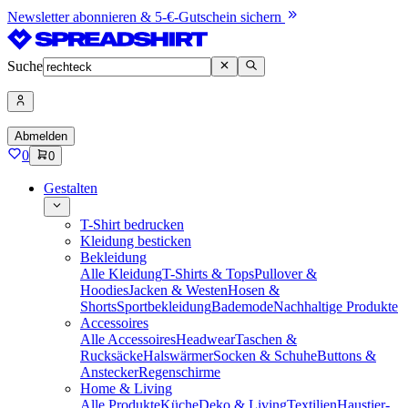
Newsletter abonnieren & 5-€-Gutschein sichern
Suche
Abmelden
0
0
Gestalten
T-Shirt bedrucken
Kleidung besticken
Bekleidung
Alle Kleidung
T-Shirts & Tops
Pullover &
Hoodies
Jacken & Westen
Hosen &
Shorts
Sportbekleidung
Bademode
Nachhaltige Produkte
Accessoires
Alle Accessoires
Headwear
Taschen &
Rucksäcke
Halswärmer
Socken & Schuhe
Buttons &
Anstecker
Regenschirme
Home & Living
Alle Produkte
Küche
Deko & Living
Textilien
Haustier-