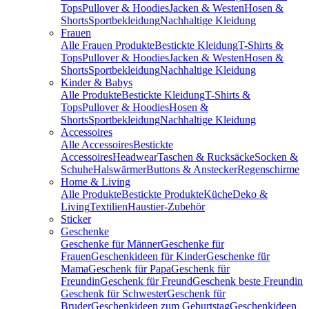
Tops
Pullover & Hoodies
Jacken & Westen
Hosen &
Shorts
Sportbekleidung
Nachhaltige Kleidung
Frauen
Alle Frauen Produkte
Bestickte Kleidung
T-Shirts &
Tops
Pullover & Hoodies
Jacken & Westen
Hosen &
Shorts
Sportbekleidung
Nachhaltige Kleidung
Kinder & Babys
Alle Produkte
Bestickte Kleidung
T-Shirts &
Tops
Pullover & Hoodies
Hosen &
Shorts
Sportbekleidung
Nachhaltige Kleidung
Accessoires
Alle Accessoires
Bestickte
Accessoires
Headwear
Taschen & Rucksäcke
Socken &
Schuhe
Halswärmer
Buttons & Anstecker
Regenschirme
Home & Living
Alle Produkte
Bestickte Produkte
Küche
Deko &
Living
Textilien
Haustier-Zubehör
Sticker
Geschenke
Geschenke für Männer
Geschenke für
Frauen
Geschenkideen für Kinder
Geschenke für
Mama
Geschenk für Papa
Geschenk für
Freundin
Geschenk für Freund
Geschenk beste Freundin
Geschenk für Schwester
Geschenk für
Bruder
Geschenkideen zum Geburtstag
Geschenkideen