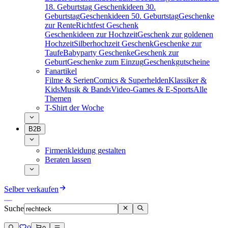
18. Geburtstag
Geschenkideen 30.
Geburtstag
Geschenkideen 50. Geburtstag
Geschenke
zur Rente
Richtfest Geschenk
Geschenkideen zur Hochzeit
Geschenk zur goldenen
Hochzeit
Silberhochzeit Geschenk
Geschenke zur
Taufe
Babyparty Geschenke
Geschenk zur
Geburt
Geschenke zum Einzug
Geschenkgutscheine
Fanartikel
Filme & Serien
Comics & Superhelden
Klassiker &
Kids
Musik & Bands
Video-Games & E-Sports
Alle
Themen
T-Shirt der Woche
B2B
Firmenkleidung gestalten
Beraten lassen
Selber verkaufen
Suche