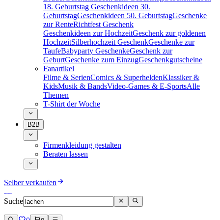
18. Geburtstag
Geschenkideen 30.
Geburtstag
Geschenkideen 50. Geburtstag
Geschenke
zur Rente
Richtfest Geschenk
Geschenkideen zur Hochzeit
Geschenk zur goldenen
Hochzeit
Silberhochzeit Geschenk
Geschenke zur
Taufe
Babyparty Geschenke
Geschenk zur
Geburt
Geschenke zum Einzug
Geschenkgutscheine
Fanartikel
Filme & Serien
Comics & Superhelden
Klassiker &
Kids
Musik & Bands
Video-Games & E-Sports
Alle
Themen
T-Shirt der Woche
B2B
Firmenkleidung gestalten
Beraten lassen
Selber verkaufen
Suche