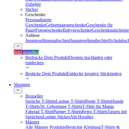
Zubehör
Sticker
Geschenke
Personalisierte
Geschenke
Geburtstagsgeschenke
Geschenke für
Paare
Fotogeschenke
Babygeschenke
Geschenkgutscheine
Anlässe
Junggesellinnenabschied
Junggesellenabschied
Schulabsc
Jetzt gestalten
Bedrucke Dein Produkt
Designs hochladen oder
entdecken
Besticke Dein Produkt
Entdecke kreative Stickmotive
Shoppen
Bestseller
Sprüche T-Shirts
Lustige T-Shirts
Rente T-Shirts
Hunde
T-Shirts
50. Geburtstag T-Shirts
T-Shirt für Mama
Fahrrad T-Shirt
Partner T-Shirts
Retro T-Shirts
Tassen mit
Sprüchen
Lustige Sticker
Abi Hoodies
Männer
Alle Männer Produkte
Bestickte Kleidung
T-Shirts &