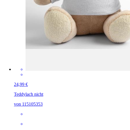
24,99 €
Teddy
lach nicht
von 115105353