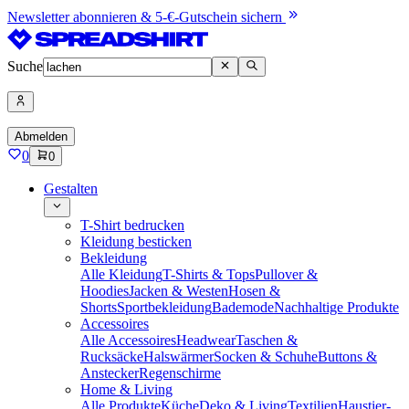
Newsletter abonnieren & 5-€-Gutschein sichern
Suche
Abmelden
0
0
Gestalten
T-Shirt bedrucken
Kleidung besticken
Bekleidung
Alle Kleidung
T-Shirts & Tops
Pullover &
Hoodies
Jacken & Westen
Hosen &
Shorts
Sportbekleidung
Bademode
Nachhaltige Produkte
Accessoires
Alle Accessoires
Headwear
Taschen &
Rucksäcke
Halswärmer
Socken & Schuhe
Buttons &
Anstecker
Regenschirme
Home & Living
Alle Produkte
Küche
Deko & Living
Textilien
Haustier-