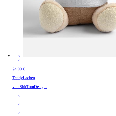
24,99 €
Teddy
Lachen
von ShirTomDesigns