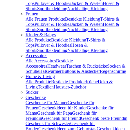
Tops
Pullover & Hoodies
Jacken & Westen
Hosen &
Shorts
Sportbekleidung
Nachhaltige Kleidung
Frauen
Alle Frauen Produkte
Bestickte Kleidung
T-Shirts &
Tops
Pullover & Hoodies
Jacken & Westen
Hosen &
Shorts
Sportbekleidung
Nachhaltige Kleidung
Kinder & Babys
Alle Produkte
Bestickte Kleidung
T-Shirts &
Tops
Pullover & Hoodies
Hosen &
Shorts
Sportbekleidung
Nachhaltige Kleidung
Accessoires
Alle Accessoires
Bestickte
Accessoires
Headwear
Taschen & Rucksäcke
Socken &
Schuhe
Halswärmer
Buttons & Anstecker
Regenschirme
Home & Living
Alle Produkte
Bestickte Produkte
Küche
Deko &
Living
Textilien
Haustier-Zubehör
Sticker
Geschenke
Geschenke für Männer
Geschenke für
Frauen
Geschenkideen für Kinder
Geschenke für
Mama
Geschenk für Papa
Geschenk für
Freundin
Geschenk für Freund
Geschenk beste Freundin
Geschenk für Schwester
Geschenk für
Bruder
Geschenkideen zum Geburtstag
Geschenkideen