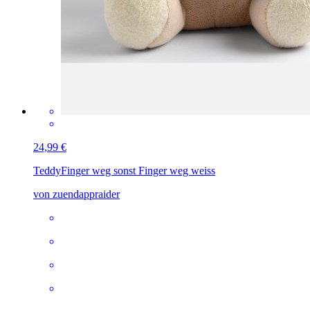
24,99 €
Teddy
Finger weg sonst Finger weg weiss
von zuendappraider