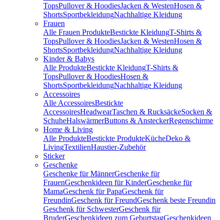
Tops
Pullover & Hoodies
Jacken & Westen
Hosen &
Shorts
Sportbekleidung
Nachhaltige Kleidung
Frauen
Alle Frauen Produkte
Bestickte Kleidung
T-Shirts &
Tops
Pullover & Hoodies
Jacken & Westen
Hosen &
Shorts
Sportbekleidung
Nachhaltige Kleidung
Kinder & Babys
Alle Produkte
Bestickte Kleidung
T-Shirts &
Tops
Pullover & Hoodies
Hosen &
Shorts
Sportbekleidung
Nachhaltige Kleidung
Accessoires
Alle Accessoires
Bestickte
Accessoires
Headwear
Taschen & Rucksäcke
Socken &
Schuhe
Halswärmer
Buttons & Anstecker
Regenschirme
Home & Living
Alle Produkte
Bestickte Produkte
Küche
Deko &
Living
Textilien
Haustier-Zubehör
Sticker
Geschenke
Geschenke für Männer
Geschenke für
Frauen
Geschenkideen für Kinder
Geschenke für
Mama
Geschenk für Papa
Geschenk für
Freundin
Geschenk für Freund
Geschenk beste Freundin
Geschenk für Schwester
Geschenk für
Bruder
Geschenkideen zum Geburtstag
Geschenkideen