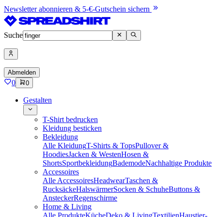
Newsletter abonnieren & 5-€-Gutschein sichern
Suche
Abmelden
0
0
Gestalten
T-Shirt bedrucken
Kleidung besticken
Bekleidung
Alle Kleidung
T-Shirts & Tops
Pullover &
Hoodies
Jacken & Westen
Hosen &
Shorts
Sportbekleidung
Bademode
Nachhaltige Produkte
Accessoires
Alle Accessoires
Headwear
Taschen &
Rucksäcke
Halswärmer
Socken & Schuhe
Buttons &
Anstecker
Regenschirme
Home & Living
Alle Produkte
Küche
Deko & Living
Textilien
Haustier-