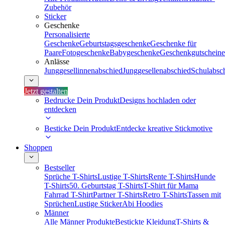
Zubehör
Sticker
Geschenke
Personalisierte
Geschenke
Geburtstagsgeschenke
Geschenke für
Paare
Fotogeschenke
Babygeschenke
Geschenkgutscheine
Anlässe
Junggesellinnenabschied
Junggesellenabschied
Schulabsc
Jetzt gestalten
Bedrucke Dein Produkt
Designs hochladen oder
entdecken
Besticke Dein Produkt
Entdecke kreative Stickmotive
Shoppen
Bestseller
Sprüche T-Shirts
Lustige T-Shirts
Rente T-Shirts
Hunde
T-Shirts
50. Geburtstag T-Shirts
T-Shirt für Mama
Fahrrad T-Shirt
Partner T-Shirts
Retro T-Shirts
Tassen mit
Sprüchen
Lustige Sticker
Abi Hoodies
Männer
Alle Männer Produkte
Bestickte Kleidung
T-Shirts &