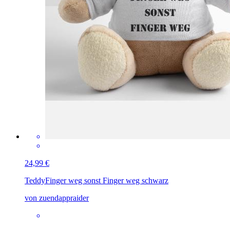
24,99 €
Teddy
Finger weg sonst Finger weg schwarz
von zuendappraider