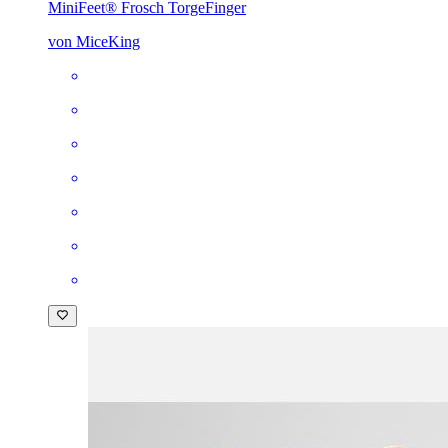
MiniFeet® Frosch Torge
Finger
von MiceKing