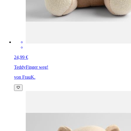
24,99 €
Teddy
Finger weg!
von FrauK.