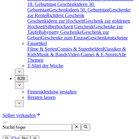
18. Geburtstag
Geschenkideen 30.
Geburtstag
Geschenkideen 50. Geburtstag
Geschenke
zur Rente
Richtfest Geschenk
Geschenkideen zur Hochzeit
Geschenk zur goldenen
Hochzeit
Silberhochzeit Geschenk
Geschenke zur
Taufe
Babyparty Geschenke
Geschenk zur
Geburt
Geschenke zum Einzug
Geschenkgutscheine
Fanartikel
Filme & Serien
Comics & Superhelden
Klassiker &
Kids
Musik & Bands
Video-Games & E-Sports
Alle
Themen
T-Shirt der Woche
B2B
Firmenkleidung gestalten
Beraten lassen
Selber verkaufen
Suche