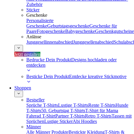
Zubehör
Sticker
Geschenke
Personalisierte
Geschenke
Geburtstagsgeschenke
Geschenke für
Paare
Fotogeschenke
Babygeschenke
Geschenkgutscheine
Anlässe
Junggesellinnenabschied
Junggesellenabschied
Schulabsc
Jetzt gestalten
Bedrucke Dein Produkt
Designs hochladen oder
entdecken
Besticke Dein Produkt
Entdecke kreative Stickmotive
Shoppen
Bestseller
Sprüche T-Shirts
Lustige T-Shirts
Rente T-Shirts
Hunde
T-Shirts
50. Geburtstag T-Shirts
T-Shirt für Mama
Fahrrad T-Shirt
Partner T-Shirts
Retro T-Shirts
Tassen mit
Sprüchen
Lustige Sticker
Abi Hoodies
Männer
Alle Männer Produkte
Bestickte Kleidung
T-Shirts &