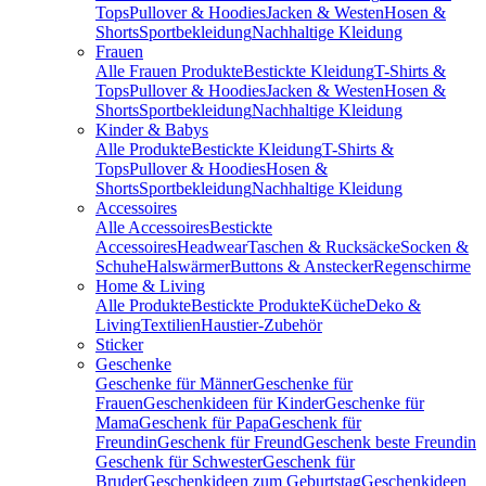
Tops
Pullover & Hoodies
Jacken & Westen
Hosen &
Shorts
Sportbekleidung
Nachhaltige Kleidung
Frauen
Alle Frauen Produkte
Bestickte Kleidung
T-Shirts &
Tops
Pullover & Hoodies
Jacken & Westen
Hosen &
Shorts
Sportbekleidung
Nachhaltige Kleidung
Kinder & Babys
Alle Produkte
Bestickte Kleidung
T-Shirts &
Tops
Pullover & Hoodies
Hosen &
Shorts
Sportbekleidung
Nachhaltige Kleidung
Accessoires
Alle Accessoires
Bestickte
Accessoires
Headwear
Taschen & Rucksäcke
Socken &
Schuhe
Halswärmer
Buttons & Anstecker
Regenschirme
Home & Living
Alle Produkte
Bestickte Produkte
Küche
Deko &
Living
Textilien
Haustier-Zubehör
Sticker
Geschenke
Geschenke für Männer
Geschenke für
Frauen
Geschenkideen für Kinder
Geschenke für
Mama
Geschenk für Papa
Geschenk für
Freundin
Geschenk für Freund
Geschenk beste Freundin
Geschenk für Schwester
Geschenk für
Bruder
Geschenkideen zum Geburtstag
Geschenkideen