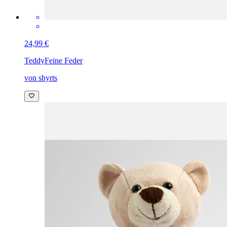
24,99 €
Teddy
Feine Feder
von shyrts