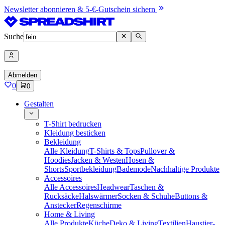
Newsletter abonnieren & 5-€-Gutschein sichern
Suche
Abmelden
0
0
Gestalten
T-Shirt bedrucken
Kleidung besticken
Bekleidung
Alle Kleidung
T-Shirts & Tops
Pullover &
Hoodies
Jacken & Westen
Hosen &
Shorts
Sportbekleidung
Bademode
Nachhaltige Produkte
Accessoires
Alle Accessoires
Headwear
Taschen &
Rucksäcke
Halswärmer
Socken & Schuhe
Buttons &
Anstecker
Regenschirme
Home & Living
Alle Produkte
Küche
Deko & Living
Textilien
Haustier-