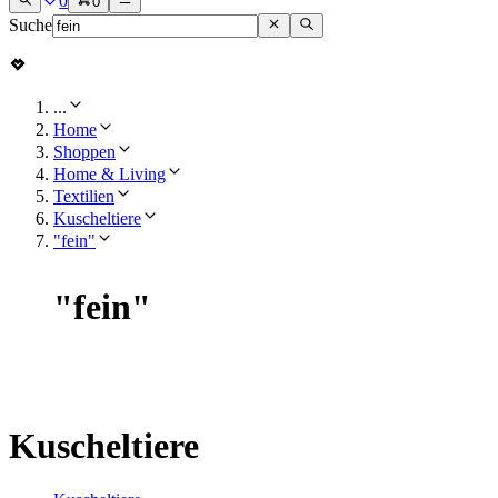
0
0
Suche
...
Home
Shoppen
Home & Living
Textilien
Kuscheltiere
"fein"
"
fein
"
Kuscheltiere