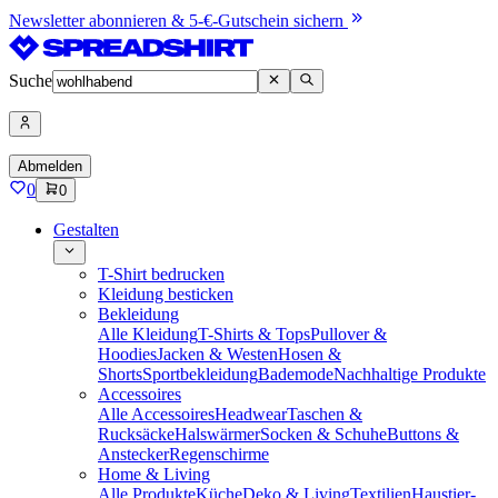
Newsletter abonnieren & 5-€-Gutschein sichern
Suche
Abmelden
0
0
Gestalten
T-Shirt bedrucken
Kleidung besticken
Bekleidung
Alle Kleidung
T-Shirts & Tops
Pullover &
Hoodies
Jacken & Westen
Hosen &
Shorts
Sportbekleidung
Bademode
Nachhaltige Produkte
Accessoires
Alle Accessoires
Headwear
Taschen &
Rucksäcke
Halswärmer
Socken & Schuhe
Buttons &
Anstecker
Regenschirme
Home & Living
Alle Produkte
Küche
Deko & Living
Textilien
Haustier-