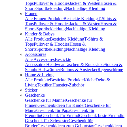
Tops
Pullover & Hoodies
Jacken & Westen
Hosen &
Shorts
Sportbekleidung
Nachhaltige Kleidung
Frauen
Alle Frauen Produkte
Bestickte Kleidung
T-Shirts &
Tops
Pullover & Hoodies
Jacken & Westen
Hosen &
Shorts
Sportbekleidung
Nachhaltige Kleidung
Kinder & Babys
Alle Produkte
Bestickte Kleidung
T-Shirts &
Tops
Pullover & Hoodies
Hosen &
Shorts
Sportbekleidung
Nachhaltige Kleidung
Accessoires
Alle Accessoires
Bestickte
Accessoires
Headwear
Taschen & Rucksäcke
Socken &
Schuhe
Halswärmer
Buttons & Anstecker
Regenschirme
Home & Living
Alle Produkte
Bestickte Produkte
Küche
Deko &
Living
Textilien
Haustier-Zubehör
Sticker
Geschenke
Geschenke für Männer
Geschenke für
Frauen
Geschenkideen für Kinder
Geschenke für
Mama
Geschenk für Papa
Geschenk für
Freundin
Geschenk für Freund
Geschenk beste Freundin
Geschenk für Schwester
Geschenk für
Bruder
Geschenkideen zum Geburtstag
Geschenkideen