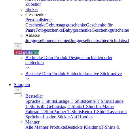
Zubehör
Sticker
Geschenke
Personalisierte
Geschenke
Geburtstagsgeschenke
Geschenke für
Paare
Fotogeschenke
Babygeschenke
Geschenkgutscheine
Anlässe
Junggesellinnenabschied
Junggesellenabschied
Schulabsc
Jetzt gestalten
Bedrucke Dein Produkt
Designs hochladen oder
entdecken
Besticke Dein Produkt
Entdecke kreative Stickmotive
Shoppen
Bestseller
Sprüche T-Shirts
Lustige T-Shirts
Rente T-Shirts
Hunde
T-Shirts
50. Geburtstag T-Shirts
T-Shirt für Mama
Fahrrad T-Shirt
Partner T-Shirts
Retro T-Shirts
Tassen mit
Sprüchen
Lustige Sticker
Abi Hoodies
Männer
Alle Männer Produkte
Bestickte Kleidung
T-Shirts &