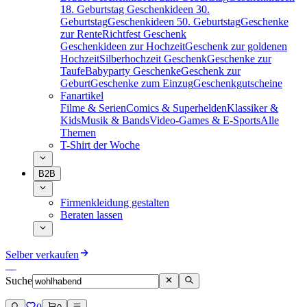
18. Geburtstag
Geschenkideen 30.
Geburtstag
Geschenkideen 50. Geburtstag
Geschenke
zur Rente
Richtfest Geschenk
Geschenkideen zur Hochzeit
Geschenk zur goldenen
Hochzeit
Silberhochzeit Geschenk
Geschenke zur
Taufe
Babyparty Geschenke
Geschenk zur
Geburt
Geschenke zum Einzug
Geschenkgutscheine
Fanartikel
Filme & Serien
Comics & Superhelden
Klassiker &
Kids
Musik & Bands
Video-Games & E-Sports
Alle
Themen
T-Shirt der Woche
B2B
Firmenkleidung gestalten
Beraten lassen
Selber verkaufen
Suche