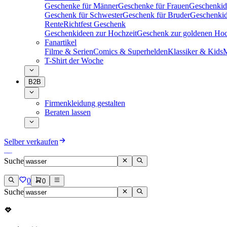
Geschenke für Männer
Geschenke für Frauen
Geschenkid
Geschenk für Schwester
Geschenk für Bruder
Geschenkid
Rente
Richtfest Geschenk
Geschenkideen zur Hochzeit
Geschenk zur goldenen Hoc
Fanartikel
Filme & Serien
Comics & Superhelden
Klassiker & Kids
M
T-Shirt der Woche
B2B
Firmenkleidung gestalten
Beraten lassen
Selber verkaufen
Suche
0
0
Suche