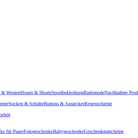
n & Westen
Hosen & Shorts
Sportbekleidung
Bademode
Nachhaltige Pro
rmer
Socken & Schuhe
Buttons & Anstecker
Regenschirme
behör
ke für Paare
Fotogeschenke
Babygeschenke
Geschenkgutscheine