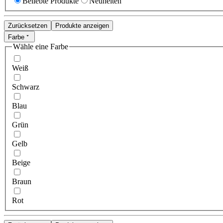
Beliebte Produkte
Neuheiten
Zurücksetzen
Produkte anzeigen
Farbe
Wähle eine Farbe
Weiß
Schwarz
Blau
Grün
Gelb
Beige
Braun
Rot