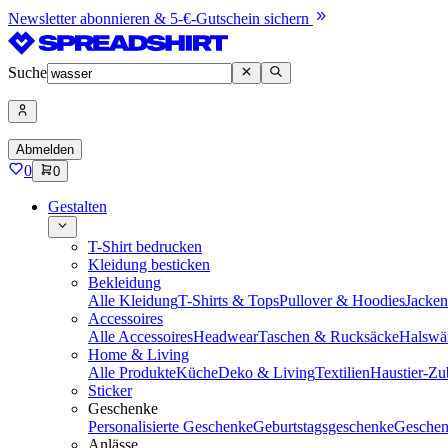
Newsletter abonnieren & 5-€-Gutschein sichern
Suche
Abmelden
0
0
Gestalten
T-Shirt bedrucken
Kleidung besticken
Bekleidung
Alle Kleidung
T-Shirts & Tops
Pullover & Hoodies
Jacke
Accessoires
Alle Accessoires
Headwear
Taschen & Rucksäcke
Halswä
Home & Living
Alle Produkte
Küche
Deko & Living
Textilien
Haustier-Zu
Sticker
Geschenke
Personalisierte Geschenke
Geburtstagsgeschenke
Geschen
Anlässe