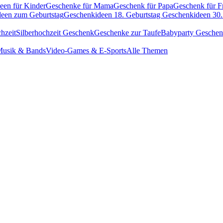
een für Kinder
Geschenke für Mama
Geschenk für Papa
Geschenk für F
een zum Geburtstag
Geschenkideen 18. Geburtstag
Geschenkideen 30.
hzeit
Silberhochzeit Geschenk
Geschenke zur Taufe
Babyparty Gesche
usik & Bands
Video-Games & E-Sports
Alle Themen