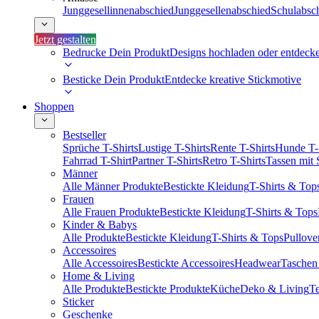
Junggesellinnenabschied
Junggesellenabschied
Schulabsc
Jetzt gestalten
Bedrucke Dein Produkt
Designs hochladen oder entdeck
Besticke Dein Produkt
Entdecke kreative Stickmotive
Shoppen
Bestseller
Sprüche T-Shirts
Lustige T-Shirts
Rente T-Shirts
Hunde T-
Fahrrad T-Shirt
Partner T-Shirts
Retro T-Shirts
Tassen mit
Männer
Alle Männer Produkte
Bestickte Kleidung
T-Shirts & Top
Frauen
Alle Frauen Produkte
Bestickte Kleidung
T-Shirts & Tops
Kinder & Babys
Alle Produkte
Bestickte Kleidung
T-Shirts & Tops
Pullove
Accessoires
Alle Accessoires
Bestickte Accessoires
Headwear
Taschen
Home & Living
Alle Produkte
Bestickte Produkte
Küche
Deko & Living
Te
Sticker
Geschenke