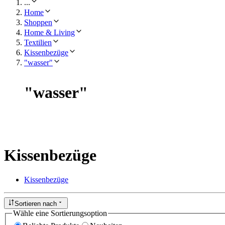
...
Home
Shoppen
Home & Living
Textilien
Kissenbezüge
"wasser"
"
wasser
"
Kissenbezüge
Kissenbezüge
Sortieren nach
Wähle eine Sortierungsoption