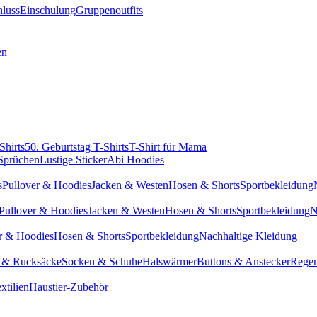
hluss
Einschulung
Gruppenoutfits
en
Shirts
50. Geburtstag T-Shirts
T-Shirt für Mama
 Sprüchen
Lustige Sticker
Abi Hoodies
s
Pullover & Hoodies
Jacken & Westen
Hosen & Shorts
Sportbekleidung
Pullover & Hoodies
Jacken & Westen
Hosen & Shorts
Sportbekleidung
N
r & Hoodies
Hosen & Shorts
Sportbekleidung
Nachhaltige Kleidung
 & Rucksäcke
Socken & Schuhe
Halswärmer
Buttons & Anstecker
Regen
xtilien
Haustier-Zubehör