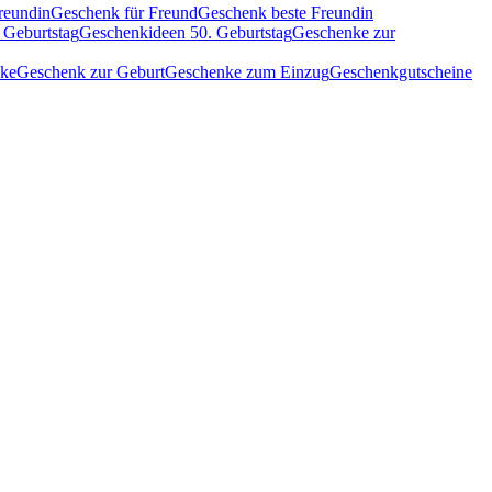
reundin
Geschenk für Freund
Geschenk beste Freundin
 Geburtstag
Geschenkideen 50. Geburtstag
Geschenke zur
nke
Geschenk zur Geburt
Geschenke zum Einzug
Geschenkgutscheine