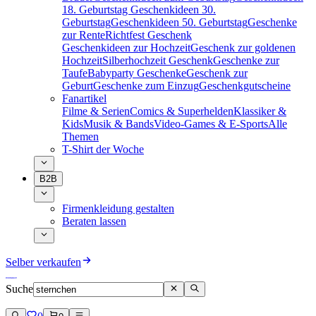
18. Geburtstag
Geschenkideen 30.
Geburtstag
Geschenkideen 50. Geburtstag
Geschenke
zur Rente
Richtfest Geschenk
Geschenkideen zur Hochzeit
Geschenk zur goldenen
Hochzeit
Silberhochzeit Geschenk
Geschenke zur
Taufe
Babyparty Geschenke
Geschenk zur
Geburt
Geschenke zum Einzug
Geschenkgutscheine
Fanartikel
Filme & Serien
Comics & Superhelden
Klassiker &
Kids
Musik & Bands
Video-Games & E-Sports
Alle
Themen
T-Shirt der Woche
B2B
Firmenkleidung gestalten
Beraten lassen
Selber verkaufen
Suche