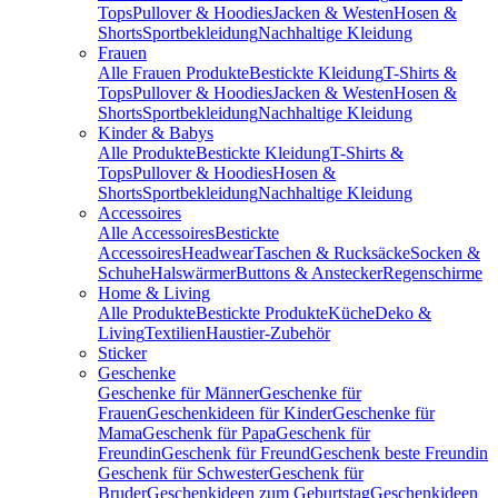
Tops
Pullover & Hoodies
Jacken & Westen
Hosen &
Shorts
Sportbekleidung
Nachhaltige Kleidung
Frauen
Alle Frauen Produkte
Bestickte Kleidung
T-Shirts &
Tops
Pullover & Hoodies
Jacken & Westen
Hosen &
Shorts
Sportbekleidung
Nachhaltige Kleidung
Kinder & Babys
Alle Produkte
Bestickte Kleidung
T-Shirts &
Tops
Pullover & Hoodies
Hosen &
Shorts
Sportbekleidung
Nachhaltige Kleidung
Accessoires
Alle Accessoires
Bestickte
Accessoires
Headwear
Taschen & Rucksäcke
Socken &
Schuhe
Halswärmer
Buttons & Anstecker
Regenschirme
Home & Living
Alle Produkte
Bestickte Produkte
Küche
Deko &
Living
Textilien
Haustier-Zubehör
Sticker
Geschenke
Geschenke für Männer
Geschenke für
Frauen
Geschenkideen für Kinder
Geschenke für
Mama
Geschenk für Papa
Geschenk für
Freundin
Geschenk für Freund
Geschenk beste Freundin
Geschenk für Schwester
Geschenk für
Bruder
Geschenkideen zum Geburtstag
Geschenkideen