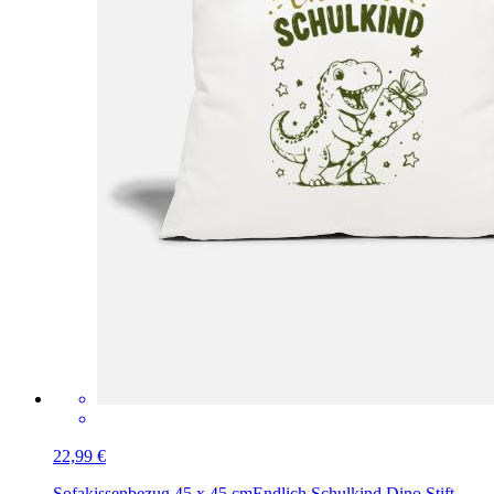
22,99 €
Sofakissenbezug 45 x 45 cm
Endlich Schulkind Dino Stift