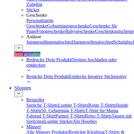
Zubehör
Sticker
Geschenke
Personalisierte
Geschenke
Geburtstagsgeschenke
Geschenke für
Paare
Fotogeschenke
Babygeschenke
Geschenkgutscheine
Anlässe
Junggesellinnenabschied
Junggesellenabschied
Schulabsc
Jetzt gestalten
Bedrucke Dein Produkt
Designs hochladen oder
entdecken
Besticke Dein Produkt
Entdecke kreative Stickmotive
Shoppen
Bestseller
Sprüche T-Shirts
Lustige T-Shirts
Rente T-Shirts
Hunde
T-Shirts
50. Geburtstag T-Shirts
T-Shirt für Mama
Fahrrad T-Shirt
Partner T-Shirts
Retro T-Shirts
Tassen mit
Sprüchen
Lustige Sticker
Abi Hoodies
Männer
Alle Männer Produkte
Bestickte Kleidung
T-Shirts &